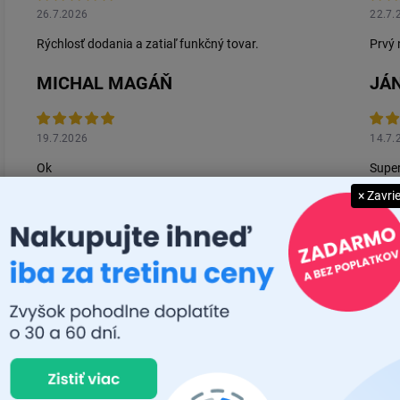
26.7.2026
22.7.
Rýchlosť dodania a zatiaľ funkčný tovar.
Prvý 
MICHAL MAGÁŇ
JÁN
19.7.2026
14.7.
Ok
Super
× Zavri
Zobraziť ďalšie rece