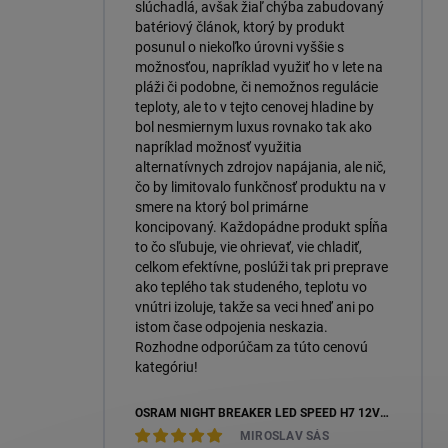
slúchadlá, avšak žiaľ chýba zabudovaný
batériový článok, ktorý by produkt
posunul o niekoľko úrovni vyššie s
možnosťou, napríklad využiť ho v lete na
pláži či podobne, či nemožnos regulácie
teploty, ale to v tejto cenovej hladine by
bol nesmiernym luxus rovnako tak ako
napríklad možnosť využitia
alternatívnych zdrojov napájania, ale nič,
čo by limitovalo funkčnosť produktu na v
smere na ktorý bol primárne
koncipovaný. Každopádne produkt spĺňa
to čo sľubuje, vie ohrievať, vie chladiť,
celkom efektívne, poslúži tak pri preprave
ako teplého tak studeného, teplotu vo
vnútri izoluje, takže sa veci hneď ani po
istom čase odpojenia neskazia.
Rozhodne odporúčam za túto cenovú
kategóriu!
OSRAM NIGHT BREAKER LED SPEED H7 12V 16W 6000K +450 % (64210DWNBSP450-2HB) – 2KS, ECOPACK
MIROSLAV SÁS