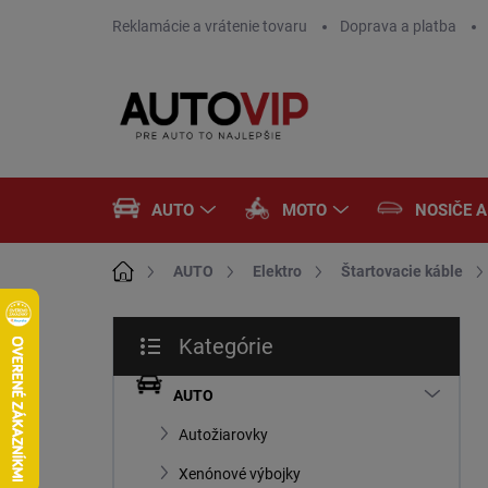
Prejsť
Reklamácie a vrátenie tovaru
Doprava a platba
na
obsah
AUTO
MOTO
NOSIČE 
Domov
AUTO
Elektro
Štartovacie káble
B
Kategórie
o
Preskočiť
č
kategórie
n
AUTO
ý
Autožiarovky
p
a
Xenónové výbojky