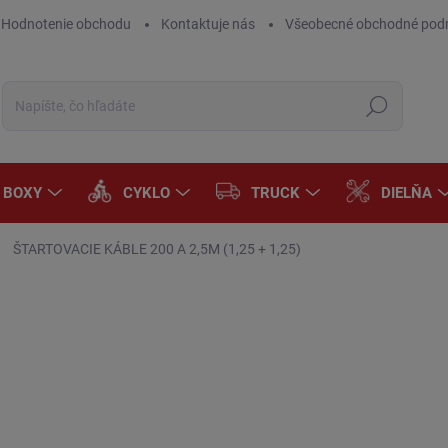
Hodnotenie obchodu
Kontaktuje nás
Všeobecné obchodné pod
Hľadať
A BOXY
CYKLO
TRUCK
DIELŇA
ŠTARTOVACIE KÁBLE 200 A 2,5M (1,25 + 1,25)
Neohodnotené
Podrobnosti hodnotenia
ZNAČKA:
AROSO
AKCIA
€1
€6 
Jedn
DOD