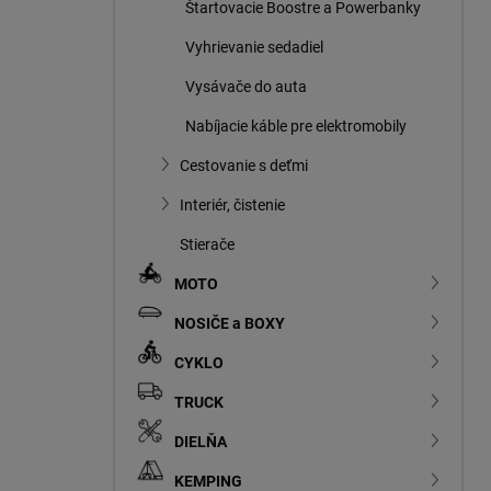
Štartovacie Boostre a Powerbanky
Vyhrievanie sedadiel
Vysávače do auta
Nabíjacie káble pre elektromobily
Cestovanie s deťmi
Interiér, čistenie
Stierače
MOTO
NOSIČE a BOXY
CYKLO
TRUCK
DIELŇA
KEMPING