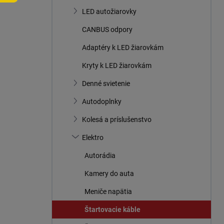
n
LED autožiarovky
e
l
CANBUS odpory
Adaptéry k LED žiarovkám
Kryty k LED žiarovkám
Denné svietenie
Autodoplnky
Kolesá a príslušenstvo
Elektro
Autorádia
Kamery do auta
Meniče napätia
Štartovacie káble