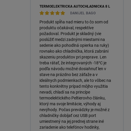
TERMOELEKTRICKÁ AUTOCHLADNIČKA 8 L
DANIJEL BAGO
Produkt spĺňa nad mieru to čo som od
produktu očakával, respektíve
požadoval. Produkt je skladný (vie
poslúžiť medzi zadnými miestami na
sedenie ako pohodlná opierka na ruky)
rovnako ako chladnička, ktorá zabráni
skazeniu produktov pri preprave. Len
treba rátať, že integrovaných -18°C je
podľa návodu možné dosiahnuť len v
stave na prázdno bez záťaže a v
ideálnych podmienkach, ale to vôbec na
tento konkrétny prípad môjho využitia
nevadi, chladí sa na princípe
termoelektického Peltierovho článku,
ktorý ma svoje limitácie, výhody aj
nevýhody. Počas prevádzky je možné z
chladničky dobíjať cez USB port
umiestnený na jej prednej strane iné
zariadenie ako telefónov hodinky,