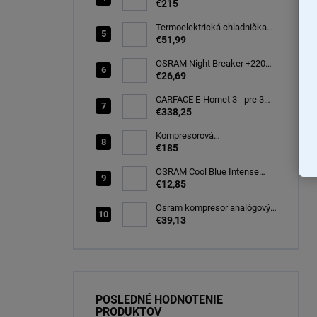
autochladnička 40 litrov, -22C
€215
Termoelektrická chladnička
CARFACE 29 litrov -20C
€51,99
OSRAM Night Breaker +220%
H7 PX26d 12V 55W BOX
€26,69
(64210NB220-2HB)
CARFACE E-Hornet 3 - pre 3
elektro/bicykle
€338,25
Kompresorová
autochladnička 25 litrov, -20C
€185
OSRAM Cool Blue Intense
(NEXT GEN) H7 PX26d 12V
€12,85
55W (2ks) Ecopack
(64210CBN-2HB)
Osram kompresor analógový
s tesniacou hmotou opravná
€39,13
sada TYRE Seal ESSENTIAL
(OTSK6ESN)
POSLEDNÉ HODNOTENIE
PRODUKTOV