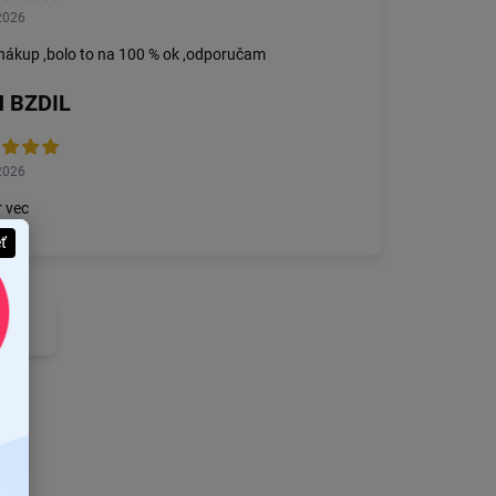
2026
nákup ,bolo to na 100 % ok ,odporučam
 BZDIL
2026
 vec
eť
nzie