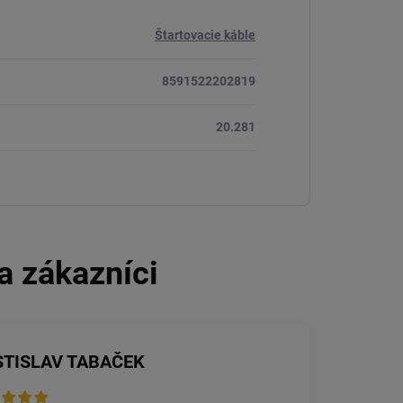
Štartovacie káble
8591522202819
20.281
STISLAV TABAČEK