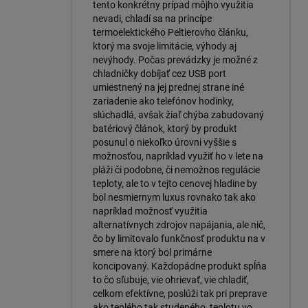
tento konkrétny prípad môjho využitia
nevadi, chladí sa na princípe
termoelektického Peltierovho článku,
ktorý ma svoje limitácie, výhody aj
nevýhody. Počas prevádzky je možné z
chladničky dobíjať cez USB port
umiestnený na jej prednej strane iné
zariadenie ako telefónov hodinky,
slúchadlá, avšak žiaľ chýba zabudovaný
batériový článok, ktorý by produkt
posunul o niekoľko úrovni vyššie s
možnosťou, napríklad využiť ho v lete na
pláži či podobne, či nemožnos regulácie
teploty, ale to v tejto cenovej hladine by
bol nesmiernym luxus rovnako tak ako
napríklad možnosť využitia
alternatívnych zdrojov napájania, ale nič,
čo by limitovalo funkčnosť produktu na v
smere na ktorý bol primárne
koncipovaný. Každopádne produkt spĺňa
to čo sľubuje, vie ohrievať, vie chladiť,
celkom efektívne, poslúži tak pri preprave
ako teplého tak studeného, teplotu vo