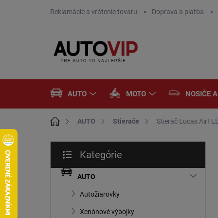
Prejsť
Reklamácie a vrátenie tovaru
Doprava a platba
na
obsah
AUTO
MOTO
NOSIČE 
Domov
AUTO
Stierače
Stierač Lucas AirFL
B
Kategórie
o
Preskočiť
č
kategórie
n
AUTO
ý
Autožiarovky
p
a
Xenónové výbojky