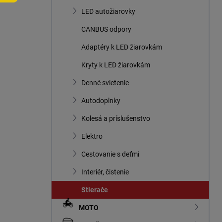
n
LED autožiarovky
e
l
CANBUS odpory
Adaptéry k LED žiarovkám
Kryty k LED žiarovkám
Denné svietenie
Autodoplnky
Kolesá a príslušenstvo
Elektro
Cestovanie s deťmi
Interiér, čistenie
Stierače
MOTO