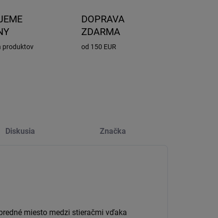
JEME
DOPRAVA
NY
ZDARMA
h produktov
od 150 EUR
Diskusia
Značka
opredné miesto medzi stieračmi vďaka