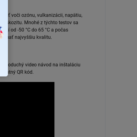
e.
nosť voči ozónu, vulkanizácii, napätiu,
c viskozitu. Mnohé z týchto testov sa
medzí od -50 °C do 65 °C a počas
e mať najvyššiu kvalitu.
 jednoduchý video návod na inštaláciu
 vlastný QR kód.