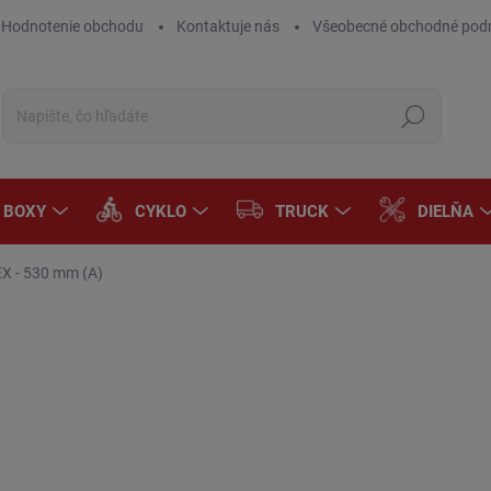
Hodnotenie obchodu
Kontaktuje nás
Všeobecné obchodné pod
Hľadať
A BOXY
CYKLO
TRUCK
DIELŇA
EX - 530 mm (A)
Neohodnotené
Podrobnosti hodnotenia
ZNAČKA:
LUCAS
€8
€6,
Jedn
DOD
cena
MÔŽ