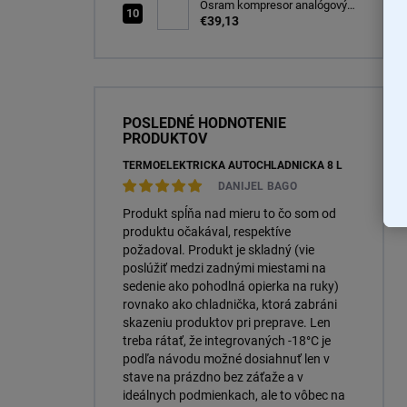
(64210CBN-2HB)
Osram kompresor analógový
s tesniacou hmotou opravná
€39,13
sada TYRE Seal ESSENTIAL
(OTSK6ESN)
POSLEDNÉ HODNOTENIE
PRODUKTOV
TERMOELEKTRICKÁ AUTOCHLADNIČKA 8 L
DANIJEL BAGO
Produkt spĺňa nad mieru to čo som od
produktu očakával, respektíve
požadoval. Produkt je skladný (vie
poslúžiť medzi zadnými miestami na
sedenie ako pohodlná opierka na ruky)
rovnako ako chladnička, ktorá zabráni
skazeniu produktov pri preprave. Len
treba rátať, že integrovaných -18°C je
podľa návodu možné dosiahnuť len v
stave na prázdno bez záťaže a v
ideálnych podmienkach, ale to vôbec na