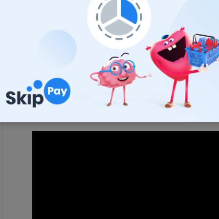
stierača ponúka flexibilitu počas celej životnosti čepel
Vykonané testy zahŕňajú mokré a suché stieranie, odol
starnutiu, reakciu na extrémne nízke teploty a nakonie
opakujú počas stoviek tisíc cyklov pri teplotách v roz
mnohých dní, aby sa zabezpečilo, že každý
stierač
bud
Online inštruktážne videá
Naskenovaním QR kódu na krabici si prezrite rýchly a
pre konkrétne uchytenie. Každý typ uchytenia má svoj