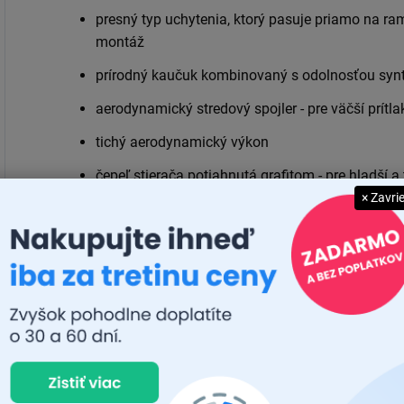
presný typ uchytenia, ktorý pasuje priamo na ra
montáž
prírodný kaučuk kombinovaný s odolnosťou synte
aerodynamický stredový spojler - pre väčší prítla
tichý aerodynamický výkon
čepeľ stierača potiahnutá grafitom - pre hladší a
× Zavri
Materiál stierača Lucas AIRFLEX Direct Fit je vybraný
a prísne testovaný v 8 kľúčových oblastiach, aby bola
Každý prvok stierača vyniká v týchto prísnych testoch