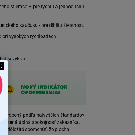
meno stierača – pre rýchlu a jednoduchú
tického kaučuku - pre dlhšiu životnosť.
k pri vysokých rýchlostiach
 tichší výkon
eť
 a vyrobený podľa najvyšších štandardov
 zaistená úplná spokojnosť zákazníka.
. Je dôležité spomenúť, že plocha