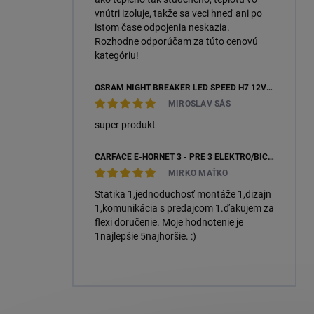
vnútri izoluje, takže sa veci hneď ani po
istom čase odpojenia neskazia.
Rozhodne odporúčam za túto cenovú
kategóriu!
OSRAM NIGHT BREAKER LED SPEED H7 12V 16W 6000K +450 % (64210DWNBSP450-2HB) – 2KS, ECOPACK
MIROSLAV SÁS
super produkt
CARFACE E-HORNET 3 - PRE 3 ELEKTRO/BICYKLE
MIRKO MAŤKO
Statika 1,jednoduchosť montáže 1,dizajn
1,komunikácia s predajcom 1.ďakujem za
flexi doručenie. Moje hodnotenie je
1najlepšie 5najhoršie. :)