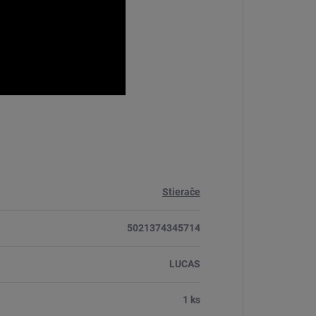
Stierače
5021374345714
LUCAS
1 ks