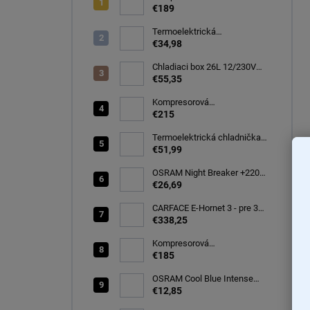
autochladnička 32 litrov, -20C
€189
Termoelektrická
autochladnička 8 l
€34,98
Chladiaci box 26L 12/230V
autochladnička, modrá
€55,35
CARFACE
Kompresorová
autochladnička 40 litrov, -22C
€215
Termoelektrická chladnička
CARFACE 29 litrov -20C
€51,99
OSRAM Night Breaker +220%
H7 PX26d 12V 55W BOX
€26,69
(64210NB220-2HB)
CARFACE E-Hornet 3 - pre 3
elektro/bicykle
€338,25
Kompresorová
autochladnička 25 litrov, -20C
€185
OSRAM Cool Blue Intense
(NEXT GEN) H7 PX26d 12V
€12,85
55W (2ks) Ecopack