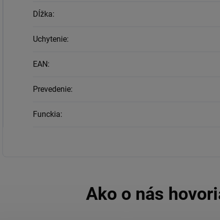
Dĺžka
:
Uchytenie
:
EAN
:
Prevedenie
:
Funckia
: