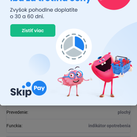
Dodatočné parametre
Kategória
:
Stierače
EAN
:
5021374926869
Výrobca
:
LUCAS
Balenie
:
1 ks
Dĺžka
:
680 mm
Uchytenie
:
A
EAN
:
5021374926869
Prevedenie
:
plochý
Funckia
:
indikátor opotrebenia