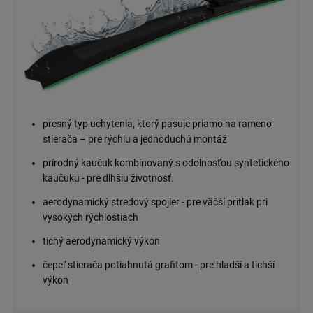
presný typ uchytenia, ktorý pasuje priamo na rameno
stierača – pre rýchlu a jednoduchú montáž
prírodný kaučuk kombinovaný s odolnosťou syntetického
kaučuku - pre dlhšiu životnosť.
aerodynamický stredový spojler - pre väčší prítlak pri
vysokých rýchlostiach
tichý aerodynamický výkon
čepeľ stierača potiahnutá grafitom - pre hladší a tichší
výkon