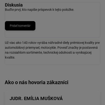
Diskusia
Buďte prvý, kto napíše príspevok k tejto položke.
Pridať komentár
Už viac ako 140 rokov vyrába náhradné diely prémiovej kvality pre
automobilový priemysel, motocykle. Povesť značky je postavená
na rozsiahlom sortimente, technickej odolnosti a vynikajúcej
kvalite.
JUDR. EMÍLIA MUŠKOVÁ