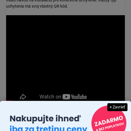
video návod na inštaláciu pre konkrétne uchytenie. Každý typ
uchytenia má svoj vlastný QR kód.
× Zavrieť