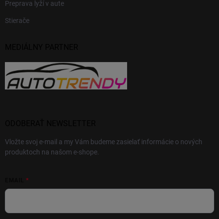
Preprava lyží v aute
Stierače
MEDIÁLNY PARTNER
ODOBERAŤ NEWSLETTER
Vložte svoj e-mail a my Vám budeme zasielať informácie o nových
produktoch na našom e-shope.
EMAIL