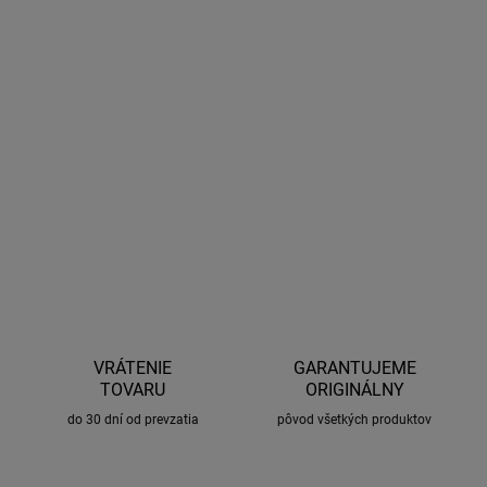
AIRFLEX sú novinkou v oblasti stieračov od výrobcu LUCAS, ktorý
použiľ najlepšie materiály a najnovšie technológie pre dosiahnutie
špičkovej kvality. Vďaka persnoalizovanému úchytu, je výmena
steračia veľmi jednoduchá a rýchla. Poteší tiež indikátor
opotrebenia stierača.
DETAILNÉ INFORMÁCIE
OPÝTAŤ SA
STRÁŽIŤ
VRÁTENIE
GARANTUJEME
TOVARU
ORIGINÁLNY
do 30 dní od prevzatia
pôvod všetkých produktov