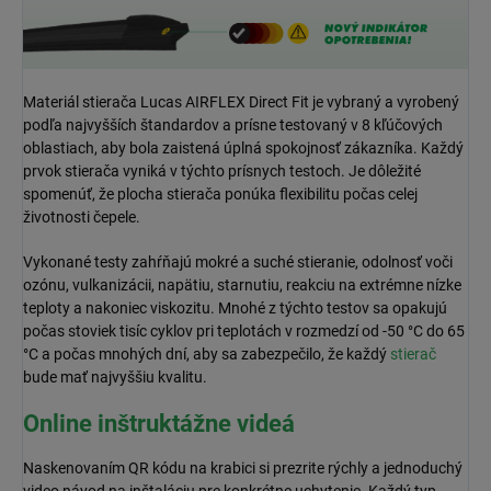
Materiál stierača Lucas AIRFLEX Direct Fit je vybraný a vyrobený
podľa najvyšších štandardov a prísne testovaný v 8 kľúčových
oblastiach, aby bola zaistená úplná spokojnosť zákazníka. Každý
prvok stierača vyniká v týchto prísnych testoch. Je dôležité
spomenúť, že plocha stierača ponúka flexibilitu počas celej
životnosti čepele.
Vykonané testy zahŕňajú mokré a suché stieranie, odolnosť voči
ozónu, vulkanizácii, napätiu, starnutiu, reakciu na extrémne nízke
teploty a nakoniec viskozitu. Mnohé z týchto testov sa opakujú
počas stoviek tisíc cyklov pri teplotách v rozmedzí od -50 °C do 65
°C a počas mnohých dní, aby sa zabezpečilo, že každý
stierač
bude mať najvyššiu kvalitu.
Online inštruktážne videá
Naskenovaním QR kódu na krabici si prezrite rýchly a jednoduchý