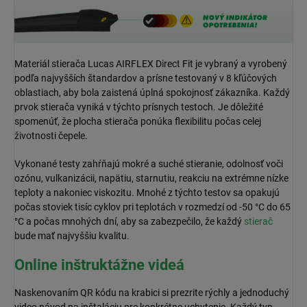
Materiál stierača Lucas AIRFLEX Direct Fit je vybraný a vyrobený
podľa najvyšších štandardov a prísne testovaný v 8 kľúčových
oblastiach, aby bola zaistená úplná spokojnosť zákazníka. Každý
prvok stierača vyniká v týchto prísnych testoch. Je dôležité
spomenúť, že plocha stierača ponúka flexibilitu počas celej
životnosti čepele.
Vykonané testy zahŕňajú mokré a suché stieranie, odolnosť voči
ozónu, vulkanizácii, napätiu, starnutiu, reakciu na extrémne nízke
teploty a nakoniec viskozitu. Mnohé z týchto testov sa opakujú
počas stoviek tisíc cyklov pri teplotách v rozmedzí od -50 °C do 65
°C a počas mnohých dní, aby sa zabezpečilo, že každý
stierač
bude mať najvyššiu kvalitu.
Online inštruktážne videá
Naskenovaním QR kódu na krabici si prezrite rýchly a jednoduchý