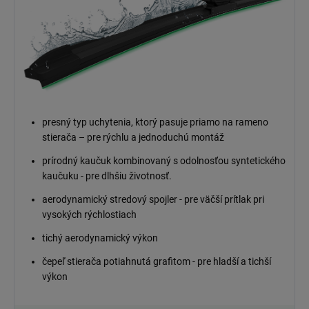
presný typ uchytenia, ktorý pasuje priamo na rameno
stierača – pre rýchlu a jednoduchú montáž
prírodný kaučuk kombinovaný s odolnosťou syntetického
kaučuku - pre dlhšiu životnosť.
aerodynamický stredový spojler - pre väčší prítlak pri
vysokých rýchlostiach
tichý aerodynamický výkon
čepeľ stierača potiahnutá grafitom - pre hladší a tichší
výkon