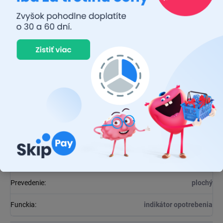
Dodatočné parametre
Kategória
:
Stierače
EAN
:
5021374926883
Výrobca
:
LUCAS
Balenie
:
1 ks
Dĺžka
:
680 mm
Uchytenie
:
J
EAN
:
5021374926883
Prevedenie
:
plochý
Funckia
:
indikátor opotrebenia