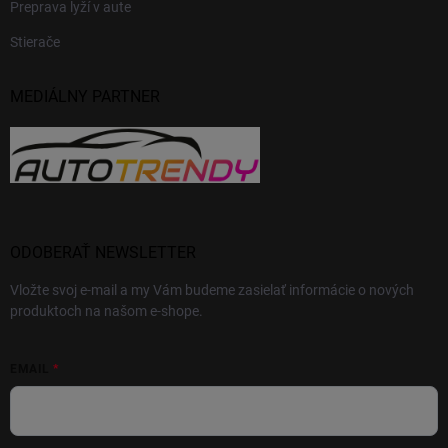
Preprava lyží v aute
Stierače
MEDIÁLNY PARTNER
ODOBERAŤ NEWSLETTER
Vložte svoj e-mail a my Vám budeme zasielať informácie o nových
produktoch na našom e-shope.
EMAIL