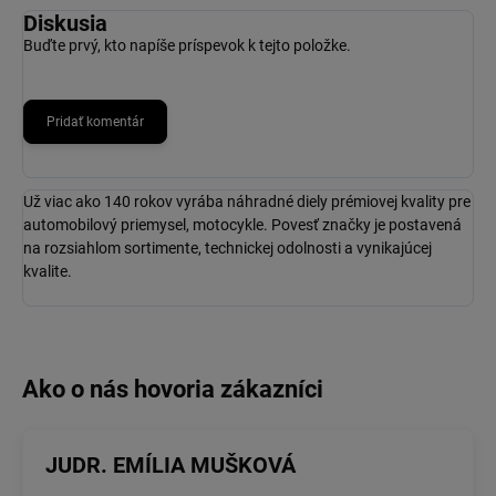
Diskusia
Buďte prvý, kto napíše príspevok k tejto položke.
Pridať komentár
Už viac ako 140 rokov vyrába náhradné diely prémiovej kvality pre
automobilový priemysel, motocykle. Povesť značky je postavená
na rozsiahlom sortimente, technickej odolnosti a vynikajúcej
kvalite.
JUDR. EMÍLIA MUŠKOVÁ