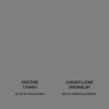
AIRFLEX sú novinkou v oblasti stieračov od výrobcu LUCAS, ktorý
použiľ najlepšie materiály a najnovšie technológie pre dosiahnutie
špičkovej kvality. Vďaka persnoalizovanému úchytu, je výmena
steračia veľmi jednoduchá a rýchla. Poteší tiež indikátor
opotrebenia stierača.
DETAILNÉ INFORMÁCIE
OPÝTAŤ SA
STRÁŽIŤ
VRÁTENIE
GARANTUJEME
TOVARU
ORIGINÁLNY
do 30 dní od prevzatia
pôvod všetkých produktov