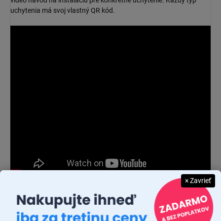
video návod na inštaláciu pre konkrétne uchytenie. Každý typ
uchytenia má svoj vlastný QR kód.
× Zavrieť