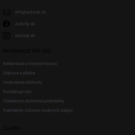
e
info
@
autovip.sk
Autovip.sk
autovip.sk
INFORMÁCIE PRE VÁS
Reklamácie a vrátenie tovaru
Doprava a platba
Hodnotenie obchodu
Kontaktuje nás
Všeobecné obchodné podmienky
Podmienky ochrany osobných údajov
ČLÁNKY