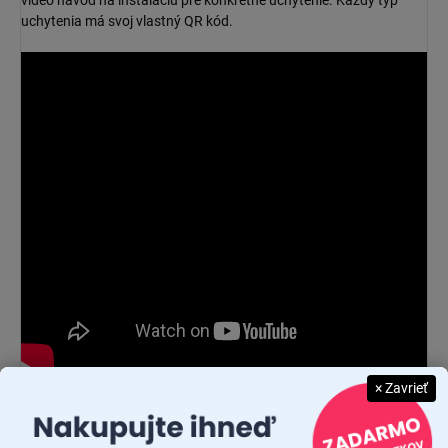
video návod na inštaláciu pre konkrétne uchytenie. Každý typ
uchytenia má svoj vlastný QR kód.
× Zavrieť