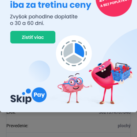
Dodatočné parametre
Kategória
:
Stierače
EAN
:
5021374767646
Výrobca
:
LUCAS
Balenie
:
1 ks
Automobil
:
Renault
Dĺžka
:
650 mm
Uchytenie
:
Z
EAN
:
5021374767646
Prevedenie
:
plochý