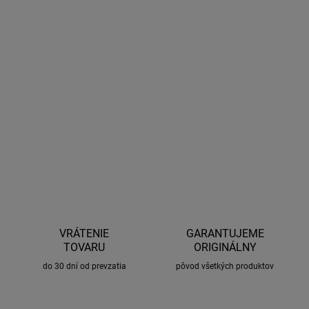
AIRFLEX sú novinkou v oblasti stieračov od výrobcu LUCAS, ktorý
použiľ najlepšie materiály a najnovšie technológie pre dosiahnutie
špičkovej kvality. Vďaka persnoalizovanému úchytu, je výmena
steračia veľmi jednoduchá a rýchla. Poteší tiež indikátor
opotrebenia stierača.
DETAILNÉ INFORMÁCIE
OPÝTAŤ SA
STRÁŽIŤ
VRÁTENIE
GARANTUJEME
TOVARU
ORIGINÁLNY
do 30 dní od prevzatia
pôvod všetkých produktov