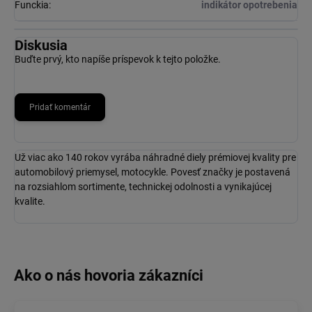
Funckia
:
indikátor opotrebenia
Diskusia
Buďte prvý, kto napíše príspevok k tejto položke.
Pridať komentár
Už viac ako 140 rokov vyrába náhradné diely prémiovej kvality pre
automobilový priemysel, motocykle. Povesť značky je postavená
na rozsiahlom sortimente, technickej odolnosti a vynikajúcej
kvalite.