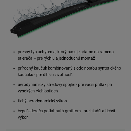
presný typ uchytenia, ktorý pasuje priamo na rameno
stierača – pre rýchlu a jednoduchú montáž
prírodný kaučuk kombinovaný s odolnosťou syntetického
kaučuku - pre dlhšiu životnosť.
aerodynamický stredový spojler - pre väčší prítlak pri
vysokých rýchlostiach
tichý aerodynamický výkon
čepeľ stierača potiahnutá grafitom - pre hladší a tichší
výkon