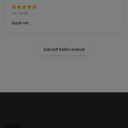
14.7.2026
Super vec
Zobraziť ďalšie recenzie
Z
á
p
ä
t
i
KONTAKT