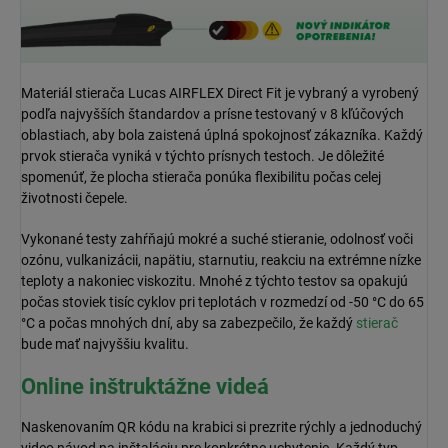
Materiál stierača Lucas AIRFLEX Direct Fit je vybraný a vyrobený
podľa najvyšších štandardov a prísne testovaný v 8 kľúčových
oblastiach, aby bola zaistená úplná spokojnosť zákazníka. Každý
prvok stierača vyniká v týchto prísnych testoch. Je dôležité
spomenúť, že plocha stierača ponúka flexibilitu počas celej
životnosti čepele.
Vykonané testy zahŕňajú mokré a suché stieranie, odolnosť voči
ozónu, vulkanizácii, napätiu, starnutiu, reakciu na extrémne nízke
teploty a nakoniec viskozitu. Mnohé z týchto testov sa opakujú
počas stoviek tisíc cyklov pri teplotách v rozmedzí od -50 °C do 65
°C a počas mnohých dní, aby sa zabezpečilo, že každý
stierač
bude mať najvyššiu kvalitu.
Online inštruktážne videá
Naskenovaním QR kódu na krabici si prezrite rýchly a jednoduchý