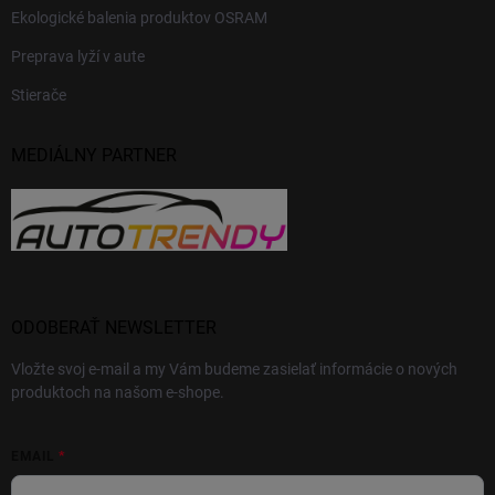
Ekologické balenia produktov OSRAM
Preprava lyží v aute
Stierače
MEDIÁLNY PARTNER
ODOBERAŤ NEWSLETTER
Vložte svoj e-mail a my Vám budeme zasielať informácie o nových
produktoch na našom e-shope.
EMAIL