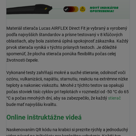
Materiál stierača Lucas AIRFLEX Direct Fit je vybraný a vyrobený
podľa najvyšších štandardov a prísne testovaný v 8 kľúčových
oblastiach, aby bola zaistená úplná spokojnosť zákazníka. Každý
prvok stierača vyniká v týchto prísnych testoch. Je dôležité
spomenúť, že plocha stierača ponúka flexibilitu počas celej
životnosti čepele.
Vykonané testy zahŕňajú mokré a suché stieranie, odolnosť voči
ozónu, vulkanizácii, napätiu, starnutiu, reakciu na extrémne nízke
teploty a nakoniec viskozitu. Mnohé z týchto testov sa opakujú
počas stoviek tisíc cyklov pri teplotách v rozmedzí od -50 °C do 65
°C a počas mnohých dní, aby sa zabezpečilo, že každý
stierač
bude mať najvyššiu kvalitu.
Online inštruktážne videá
Naskenovaním QR kódu na krabici si prezrite rýchly a jednoduchý