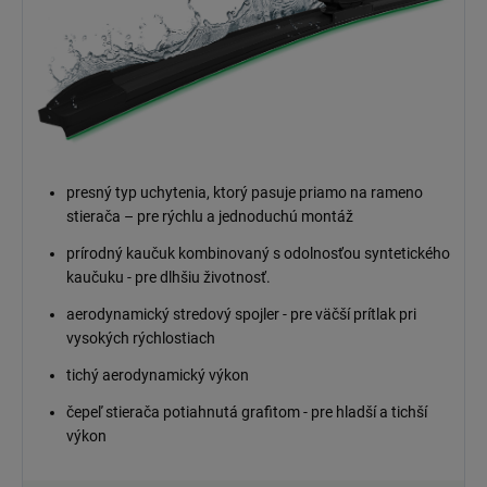
presný typ uchytenia, ktorý pasuje priamo na rameno
stierača – pre rýchlu a jednoduchú montáž
prírodný kaučuk kombinovaný s odolnosťou syntetického
kaučuku - pre dlhšiu životnosť.
aerodynamický stredový spojler - pre väčší prítlak pri
vysokých rýchlostiach
tichý aerodynamický výkon
čepeľ stierača potiahnutá grafitom - pre hladší a tichší
výkon