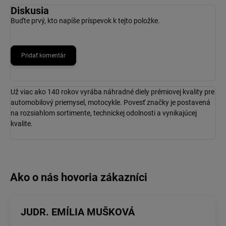
Diskusia
Buďte prvý, kto napíše príspevok k tejto položke.
Pridať komentár
Už viac ako 140 rokov vyrába náhradné diely prémiovej kvality pre
automobilový priemysel, motocykle. Povesť značky je postavená
na rozsiahlom sortimente, technickej odolnosti a vynikajúcej
kvalite.
JUDR. EMÍLIA MUŠKOVÁ