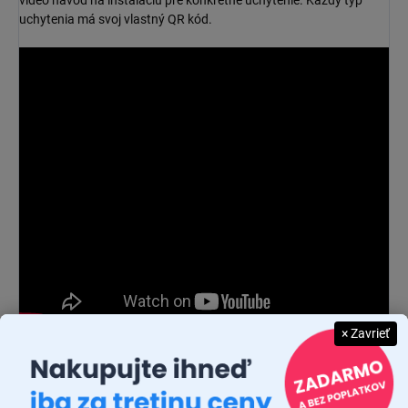
video návod na inštaláciu pre konkrétne uchytenie. Každý typ
uchytenia má svoj vlastný QR kód.
× Zavrieť