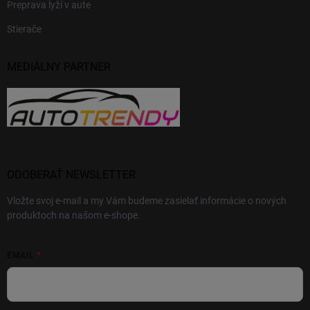
Preprava lyží v aute
Stierače
MEDIÁLNY PARTNER
ODOBERAŤ NEWSLETTER
Vložte svoj e-mail a my Vám budeme zasielať informácie o nových
produktoch na našom e-shope.
EMAIL