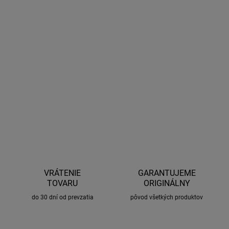
AIRFLEX sú novinkou v oblasti stieračov od výrobcu LUCAS, ktorý
použiľ najlepšie materiály a najnovšie technológie pre dosiahnutie
špičkovej kvality. Vďaka persnoalizovanému úchytu, je výmena
steračia veľmi jednoduchá a rýchla. Poteší tiež indikátor
opotrebenia stierača.
DETAILNÉ INFORMÁCIE
OPÝTAŤ SA
STRÁŽIŤ
VRÁTENIE
GARANTUJEME
TOVARU
ORIGINÁLNY
do 30 dní od prevzatia
pôvod všetkých produktov