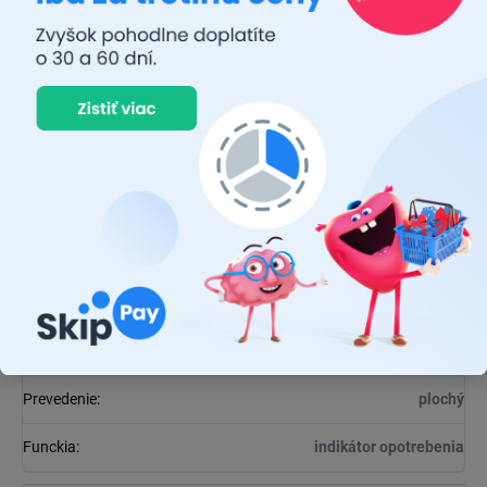
Dodatočné parametre
Kategória
:
Stierače
EAN
:
5021374361639
Výrobca
:
LUCAS
Balenie
:
1 ks
Dĺžka
:
750 mm
Uchytenie
:
E
EAN
:
5021374361639
Prevedenie
:
plochý
Funckia
:
indikátor opotrebenia