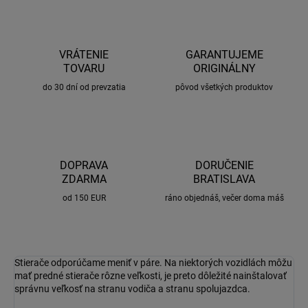
VRÁTENIE
GARANTUJEME
TOVARU
ORIGINÁLNY
do 30 dní od prevzatia
pôvod všetkých produktov
DOPRAVA
DORUČENIE
ZDARMA
BRATISLAVA
od 150 EUR
ráno objednáš, večer doma máš
Stierače odporúčame meniť v páre. Na niektorých vozidlách môžu
mať predné stierače rôzne veľkosti, je preto dôležité nainštalovať
správnu veľkosť na stranu vodiča a stranu spolujazdca.