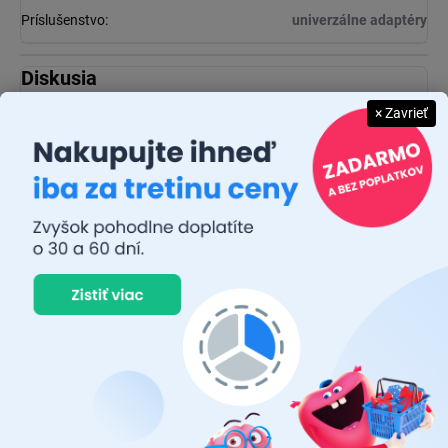
Príslušenstvo
:
univerzálne adaptéry
Diskusia
Buďte prvý, kto napíše príspevok k tejto položke.
× Zavrieť
Pridať komentár
JUDR. EMÍLIA MUŠKOVÁ
26.7.2026