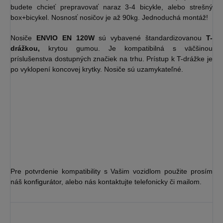
budete chcieť prepravovať naraz 3-4 bicykle, alebo strešný
box+bicykel. Nosnosť nosičov je až 90kg. Jednoduchá montáž!
Nosiče
ENVIO EN 120W
sú vybavené štandardizovanou
T-
drážkou,
krytou gumou. Je kompatibilná s väčšinou
príslušenstva dostupných značiek na trhu. Prístup k T-drážke je
po vyklopení koncovej krytky. Nosiče sú uzamykateľné.
Pre potvrdenie kompatibility s Vašim vozidlom použite prosím
náš
konfigurátor
, alebo nás kontaktujte telefonicky či mailom.