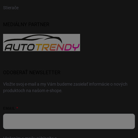
Stierače
MEDIÁLNY PARTNER
ODOBERAŤ NEWSLETTER
Vložte svoj e-mail a my Vám budeme zasielať informácie o nových
produktoch na našom e-shope.
EMAIL