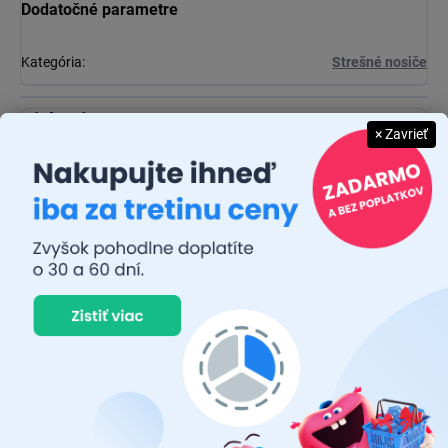
Dodatočné parametre
Kategória
:
Strešné nosiče
Diskusia
× Zavrieť
Buďte prvý, kto napíše príspevok k tejto položke.
Pridať komentár
JUDR. EMÍLIA MUŠKOVÁ