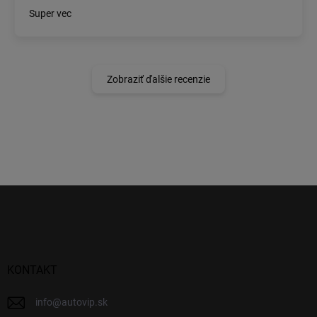
Super vec
Zobraziť ďalšie recenzie
Z
á
p
ä
t
i
KONTAKT
e
info
@
autovip.sk