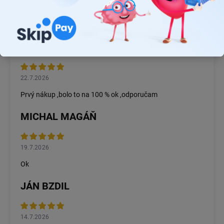
26.7.2026
Rýchlosť dodania a zatiaľ funkčný tovar.
RASTISLAV TABAČEK
22.7.2026
Prvý nákup ,bolo to na 100 % ok ,odporučam
MICHAL MAGÁŇ
19.7.2026
Ok
JÁN BZDIL
14.7.2026