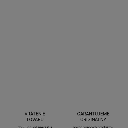
11.8.2026
MOŽNOSTI
DORUČENIA
−
+
Pridať do košíka
Univerzálne hliníkové strešné nosiče s atraktívnym dizajnom
určené pre vozidlá so zdvihnutými alebo integrovanými lyžinami.
Strieborné prevedenie.
DETAILNÉ INFORMÁCIE
OPÝTAŤ SA
STRÁŽIŤ
VRÁTENIE
GARANTUJEME
TOVARU
ORIGINÁLNY
do 30 dní od prevzatia
pôvod všetkých produktov