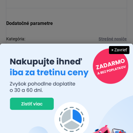
Dodatočné parametre
Kategória
:
Strešné nosiče
× Zavrieť
Diskusia
Buďte prvý, kto napíše príspevok k tejto položke.
Pridať komentár