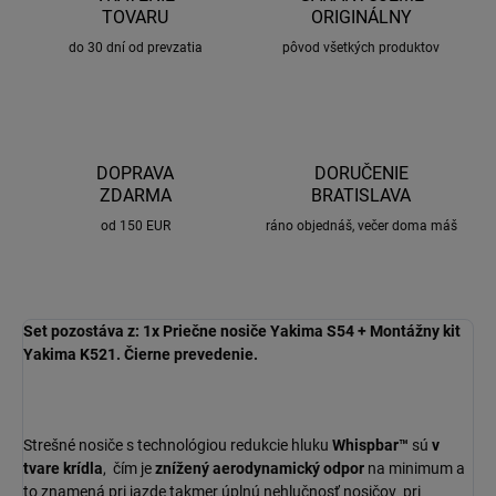
TOVARU
ORIGINÁLNY
do 30 dní od prevzatia
pôvod všetkých produktov
DOPRAVA
DORUČENIE
ZDARMA
BRATISLAVA
od 150 EUR
ráno objednáš, večer doma máš
Set pozostáva z: 1x Priečne nosiče Yakima S54 + Montážny kit
Yakima K521. Čierne prevedenie.
Strešné nosiče s technológiou redukcie hluku
Whispbar™
sú
v
tvare krídla
, čím je
znížený
aerodynamický odpor
na minimum a
to znamená pri jazde takmer úplnú nehlučnosť nosičov pri