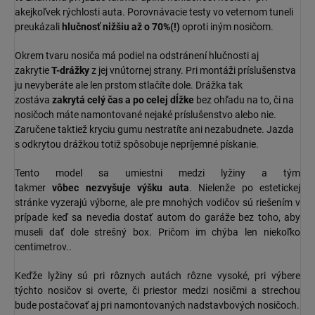
akejkoľvek rýchlosti auta. Porovnávacie testy vo veternom tuneli
preukázali
hlučnosť nižšiu až o 70%(!)
oproti iným nosičom.
Okrem tvaru nosiča má podiel na odstránení hlučnosti aj
zakrytie
T-drážky
z jej vnútornej strany. Pri montáži príslušenstva
ju nevyberáte ale len prstom stlačíte dole. Drážka tak
zostáva
zakrytá celý čas a po celej dĺžke
bez ohľadu na to, či na
nosičoch máte namontované nejaké príslušenstvo alebo nie.
Zaručene taktiež kryciu gumu nestratíte ani nezabudnete. Jazda
s odkrytou drážkou totiž spôsobuje nepríjemné pískanie.
Tento model sa umiestni medzi lyžiny a tým
takmer
vôbec
nezvyšuje výšku auta
. Nielenže po estetickej
stránke vyzerajú výborne, ale pre mnohých vodičov sú riešením v
prípade keď sa nevedia dostať autom do garáže bez toho, aby
museli dať dole strešný box. Pričom im chýba len niekoľko
centimetrov..
Keďže lyžiny sú pri rôznych autách rôzne vysoké, pri výbere
týchto nosičov si overte, či priestor medzi nosičmi a strechou
bude postačovať aj pri namontovaných nadstavbových nosičoch.