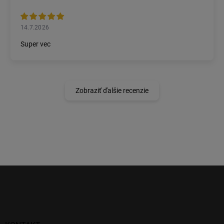
14.7.2026
Super vec
Zobraziť ďalšie recenzie
Z
á
p
ä
t