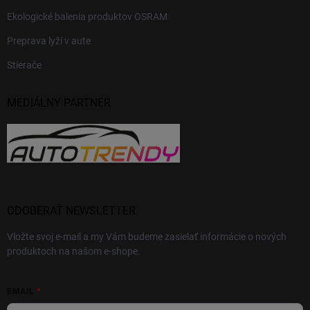
Ekologické balenia produktov OSRAM
Preprava lyží v aute
Stierače
MEDIÁLNY PARTNER
ODOBERAŤ NEWSLETTER
Vložte svoj e-mail a my Vám budeme zasielať informácie o nových
produktoch na našom e-shope.
EMAIL