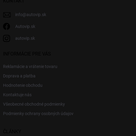
i
KONTAKT
e
info
@
autovip.sk
Autovip.sk
autovip.sk
INFORMÁCIE PRE VÁS
Reklamácie a vrátenie tovaru
Doprava a platba
Hodnotenie obchodu
Kontaktuje nás
Všeobecné obchodné podmienky
Podmienky ochrany osobných údajov
ČLÁNKY