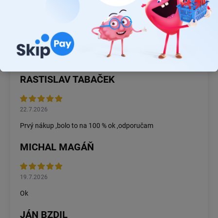
JUDR. EMÍLIA MUŠKOVÁ
26.7.2026
Rýchlosť dodania a zatiaľ funkčný tovar.
RASTISLAV TABAČEK
22.7.2026
Prvý nákup ,bolo to na 100 % ok ,odporučam
MICHAL MAGÁŇ
19.7.2026
Ok
JÁN BZDIL