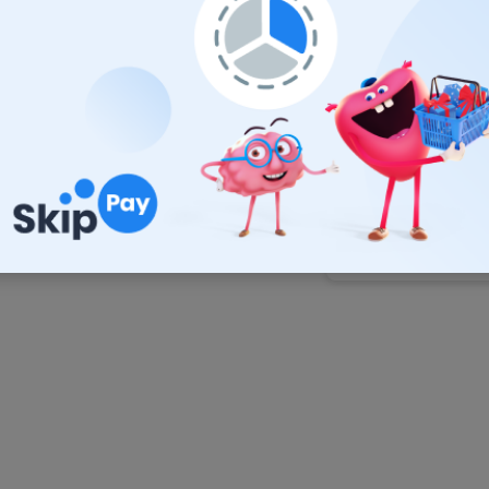
MICHAL MAGÁŇ
JÁN
19.7.2026
14.7.
Ok
Super
Zobraziť ďalšie rece