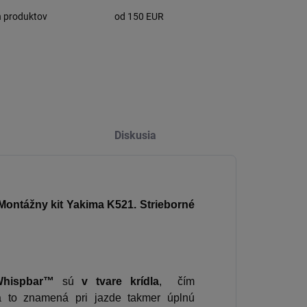
h produktov
od 150 EUR
Diskusia
Montážny kit Yakima K521. Strieborné
hispbar™
sú
v tvare krídla
, čím
to znamená pri jazde takmer úplnú