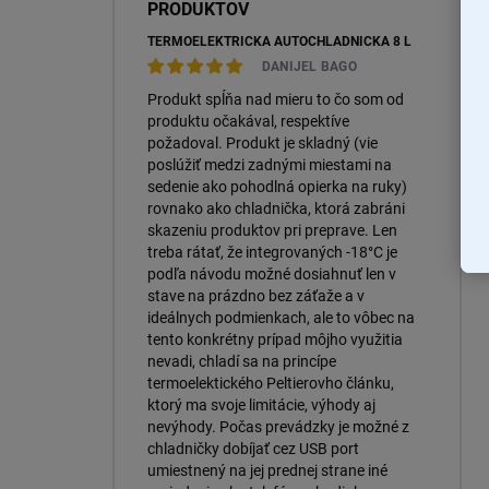
PRODUKTOV
TERMOELEKTRICKÁ AUTOCHLADNIČKA 8 L
DANIJEL BAGO
Produkt spĺňa nad mieru to čo som od
produktu očakával, respektíve
požadoval. Produkt je skladný (vie
poslúžiť medzi zadnými miestami na
sedenie ako pohodlná opierka na ruky)
rovnako ako chladnička, ktorá zabráni
skazeniu produktov pri preprave. Len
treba rátať, že integrovaných -18°C je
podľa návodu možné dosiahnuť len v
stave na prázdno bez záťaže a v
ideálnych podmienkach, ale to vôbec na
tento konkrétny prípad môjho využitia
nevadi, chladí sa na princípe
termoelektického Peltierovho článku,
ktorý ma svoje limitácie, výhody aj
nevýhody. Počas prevádzky je možné z
chladničky dobíjať cez USB port
umiestnený na jej prednej strane iné