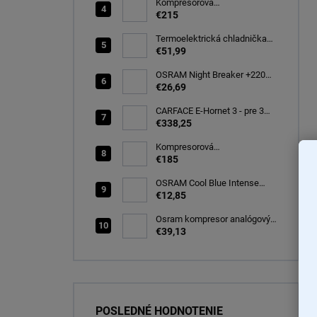
Kompresorová
autochladnička 40 litrov, -22C
€215
Termoelektrická chladnička
CARFACE 29 litrov -20C
€51,99
OSRAM Night Breaker +220%
H7 PX26d 12V 55W BOX
€26,69
(64210NB220-2HB)
CARFACE E-Hornet 3 - pre 3
elektro/bicykle
€338,25
Kompresorová
autochladnička 25 litrov, -20C
€185
OSRAM Cool Blue Intense
(NEXT GEN) H7 PX26d 12V
€12,85
55W (2ks) Ecopack
(64210CBN-2HB)
Osram kompresor analógový
s tesniacou hmotou opravná
€39,13
sada TYRE Seal ESSENTIAL
(OTSK6ESN)
POSLEDNÉ HODNOTENIE