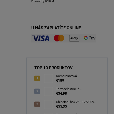
Powered by OSRAM
U NÁS ZAPLATÍTE ONLINE
TOP 10 PRODUKTOV
Kompresorová
autochladnička 32 litrov, -20C
€189
Termoelektrická
autochladnička 8 l
€34,98
Chladiaci box 26L 12/230V
autochladnička, modrá
€55,35
CARFACE