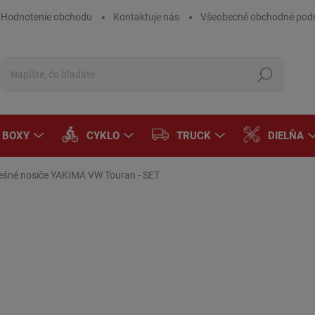
Hodnotenie obchodu
Kontaktuje nás
Všeobecné obchodné pod
Hľadať
A BOXY
CYKLO
TRUCK
DIELŇA
ešné nosiče YAKIMA VW Touran - SET
Neohodnotené
Podrobnosti hodnotenia
ZNAČKA:
YAKIMA
€
€22
Jedn
SK
cena
MÔŽ