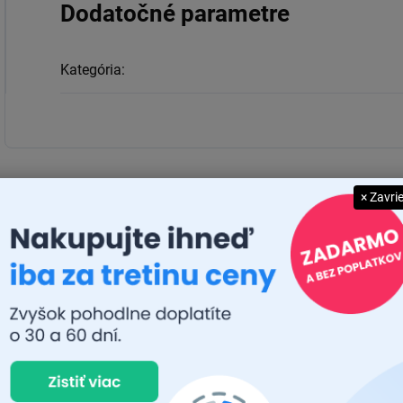
Dodatočné parametre
Kategória
:
× Zavri
JUDR. EMÍLIA MUŠKOVÁ
RA
26.7.2026
22.7.
Rýchlosť dodania a zatiaľ funkčný tovar.
Prvý 