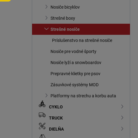
n
Nosiče bicyklov
e
l
Strešné boxy
Strešné nosiče
Príslušenstvo na strešné nosiče
Nosiče pre vodné športy
Nosiče lyží a snowboardov
Prepravné klietky pre psov
Zásuvkové systémy MOD
Platformy na strechu a korbu auta
CYKLO
TRUCK
DIELŇA