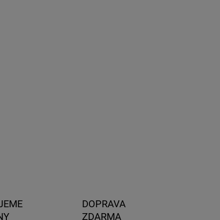
8.2026
NOSTI
UČENIA
−
+
Pridať do košíka
medzi-lyžinových nosičov pre vozidlo Volkswagen
an. Set pozostáva z: 1x Priečne nosiče Yakima S55 +
ážny kit Yakima K521. Strieborné prevedenie.
ILNÉ INFORMÁCIE
OPÝTAŤ SA
STRÁŽIŤ
JEME
DOPRAVA
NY
ZDARMA