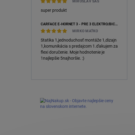
MIROSLAV SÁS
super produkt
CARFACE E-HORNET 3 - PRE 3 ELEKTRO/BICYKLE
MIRKO MAŤKO
Statika 1,jednoduchosť montáže 1,dizajn
1,komunikácia s predajcom 1.ďakujem za
flexi doručenie. Moje hodnotenie je
1najlepšie 5najhoršie. :)