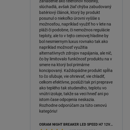
zariadenie ako telefónov hodinky,
slúchadlá, avšak žiaľ chýba zabudovaný
batériový článok, ktorý by produkt
posunul o niekoľko úrovni vyššie s
možnosťou, napríklad využiť ho v lete na
pláži či podobne, či nemožnos regulácie
teploty, ale to v tejto cenovej hladine by
bol nesmiernym luxus rovnako tak ako
napríklad možnosť využitia
alternatívnych zdrojov napájania, ale nič,
čo by limitovalo funkčnosť produktu na v
smere na ktorý bol primárne
koncipovaný. Každopádne produkt spĺňa
to čo sľubuje, vie ohrievať, vie chladiť,
celkom efektívne, poslúži tak pri preprave
ako teplého tak studeného, teplotu vo
vnútri izoluje, takže sa veci hneď ani po
istom čase odpojenia neskazia.
Rozhodne odporúčam za túto cenovú
kategóriu!
OSRAM NIGHT BREAKER LED SPEED H7 12V 16W 6000K +450 % (64210DWNBSP450-2HB) – 2KS, ECOPACK