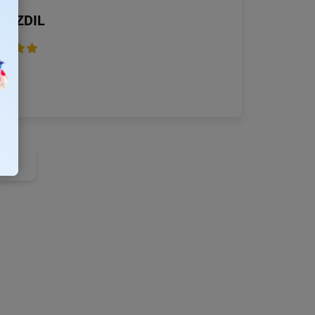
 BZDIL
2026
 vec
nzie