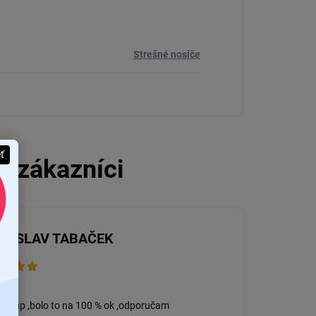
Strešné nosiče
eť
STISLAV TABAČEK
2026
nákup ,bolo to na 100 % ok ,odporučam