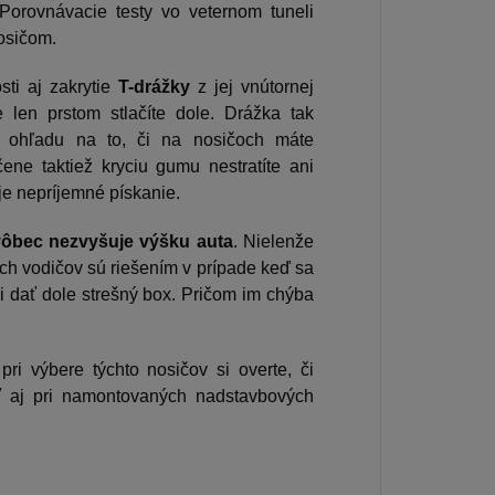
 Porovnávacie testy vo veternom tuneli
osičom.
sti aj zakrytie
T-drážky
z jej vnútornej
e len prstom stlačíte dole. Drážka tak
ohľadu na to, či na nosičoch máte
ene taktiež kryciu gumu nestratíte ani
je nepríjemné pískanie.
vôbec
nezvyšuje výšku auta
. Nielenže
ých vodičov sú riešením v prípade keď sa
 dať dole strešný box. Pričom im chýba
ri výbere týchto nosičov si overte, či
ť aj pri namontovaných nadstavbových