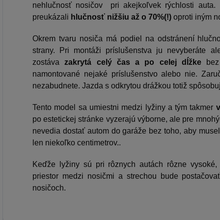
nehlučnosť nosičov pri akejkoľvek rýchlosti auta.
preukázali
hlučnosť nižšiu až o 70%(!)
oproti iným n
Okrem tvaru nosiča má podiel na odstránení hlučno
strany. Pri montáži príslušenstva ju nevyberáte al
zostáva
zakrytá celý čas a po celej dĺžke
bez 
namontované nejaké príslušenstvo alebo nie. Zaruč
nezabudnete. Jazda s odkrytou drážkou totiž spôsobu
Tento model sa umiestni medzi lyžiny a tým takmer
po estetickej stránke vyzerajú výborne, ale pre mnoh
nevedia dostať autom do garáže bez toho, aby museli
len niekoľko centimetrov..
Keďže lyžiny sú pri rôznych autách rôzne vysoké, p
priestor medzi nosičmi a strechou bude postačova
nosičoch.