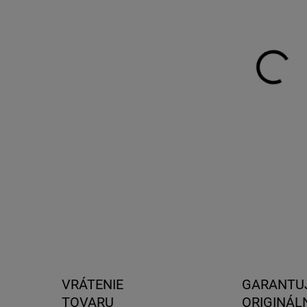
DO:
11.
MOŽ
DOR
Set 
Tour
Mont
DETA
VRÁTENIE
GARANTU
TOVARU
ORIGINÁL