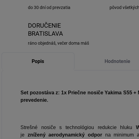
do 30 dní od prevzatia
pôvod všetkýc
DORUČENIE
BRATISLAVA
ráno objednáš, večer doma máš
Popis
Hodnotenie
Set pozostáva z: 1x Priečne nosiče Yakima S55 + 
prevedenie.
Strešné nosiče s technológiou redukcie hluku
W
je
znížený
aerodynamický odpor
na minimum a 