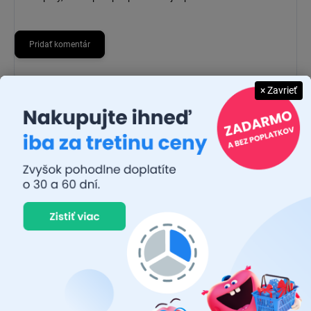
Pridať komentár
× Zavrieť
CARFACE patrí medzi najpredávanejšie značky autopríslušenstva
na slovenskom trhu. V sortimente CARFACE nájdete široký výber
vnútorných a vonkajších autodoplnkov, nosiče bicyklov / elektro-
bicyklov alebo prvky povinnej či odporúčanej výbavy vozidla za
priaznivé ceny.
JUDR. EMÍLIA MUŠKOVÁ