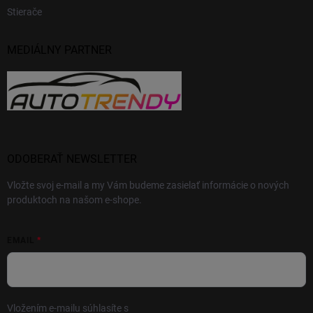
Stierače
MEDIÁLNY PARTNER
ODOBERAŤ NEWSLETTER
Vložte svoj e-mail a my Vám budeme zasielať informácie o nových
produktoch na našom e-shope.
EMAIL
Vložením e-mailu súhlasíte s
podmienkami ochrany osobných údajov