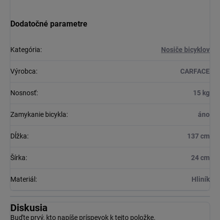
Dodatočné parametre
Kategória
:
Nosiče bicyklov
Výrobca
:
CARFACE
Nosnosť
:
15 kg
Zamykanie bicykla
:
áno
Dĺžka
:
137 cm
Šírka
:
24 cm
Materiál
:
Hliník
Diskusia
Buďte prvý, kto napíše príspevok k tejto položke.