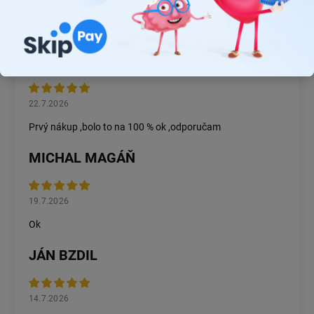
26.7.2026
Rýchlosť dodania a zatiaľ funkčný tovar.
RASTISLAV TABAČEK
22.7.2026
Prvý nákup ,bolo to na 100 % ok ,odporučam
MICHAL MAGÁŇ
19.7.2026
Ok
JÁN BZDIL
14.7.2026