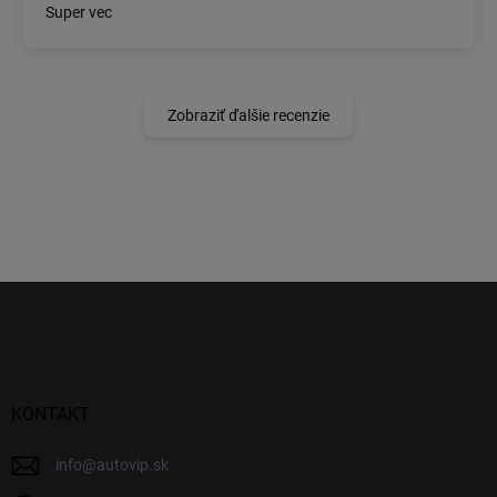
Super vec
Zobraziť ďalšie recenzie
Z
á
p
ä
t
i
KONTAKT
e
info
@
autovip.sk