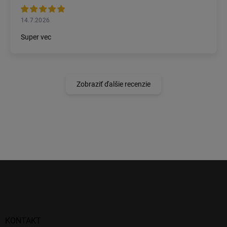
14.7.2026
Super vec
Zobraziť ďalšie recenzie
Z
á
p
ä
t
i
KONTAKT