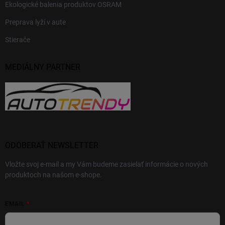
Ekologické balenia produktov OSRAM
Preprava lyží v aute
Stierače
MEDIÁLNY PARTNER
ODOBERAŤ NEWSLETTER
Vložte svoj e-mail a my Vám budeme zasielať informácie o nových
produktoch na našom e-shope.
EMAIL