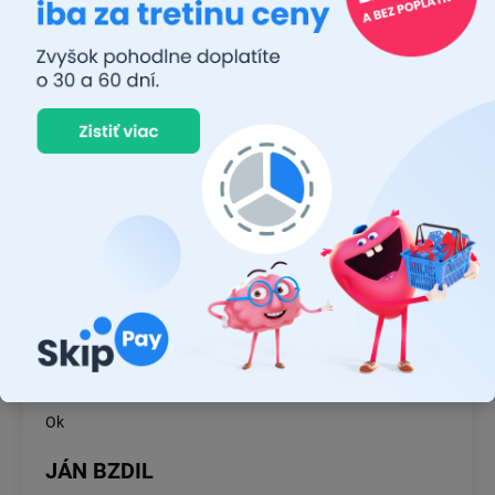
JUDR. EMÍLIA MUŠKOVÁ
26.7.2026
Rýchlosť dodania a zatiaľ funkčný tovar.
RASTISLAV TABAČEK
22.7.2026
Prvý nákup ,bolo to na 100 % ok ,odporučam
MICHAL MAGÁŇ
19.7.2026
Ok
JÁN BZDIL