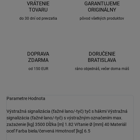
VRÁTENIE
GARANTUJEME
TOVARU
ORIGINÁLNY
do 30 dní od prevzatia
pôvod všetkých produktov
DOPRAVA
DORUČENIE
ZDARMA
BRATISLAVA
od 150 EUR
ráno objednáš, večer doma máš
Parametre Hodnota
Výstražná signalizácia (ťažné lano/-tyč) tyč s hákmi
Výstražná
signalizácia (ťažné lano/-tyč) s výstražným označením
max.
zażażenie [kg] 3500
Dĺžka [m] 1.82
Vŕtanie Ø [mm] 40
Materiál
oceľ
Farba biela/červená
Hmotnosť [kg] 6.5