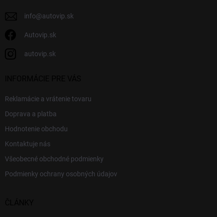
e
info
@
autovip.sk
Autovip.sk
autovip.sk
INFORMÁCIE PRE VÁS
Reklamácie a vrátenie tovaru
Doprava a platba
Hodnotenie obchodu
Kontaktuje nás
Všeobecné obchodné podmienky
Podmienky ochrany osobných údajov
ČLÁNKY