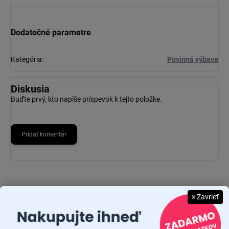
Dodatočné parametre
Kategória
:
Povinná výbava
Diskusia
Buďte prvý, kto napíše príspevok k tejto položke.
Pridať komentár
× Zavrieť