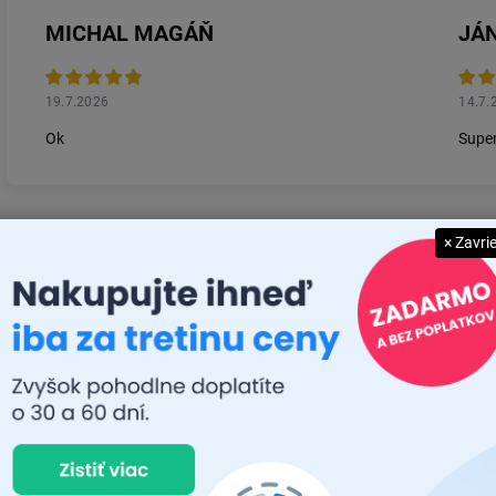
MICHAL MAGÁŇ
JÁN
19.7.2026
14.7.
Ok
Super
× Zavri
Zobraziť ďalšie rece