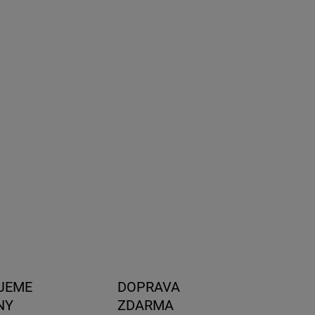
8.2026
NOSTI
UČENIA
−
+
Pridať do košíka
ikondenzačná podložka pre auto-stany umožňuje
tiláciu vzduchu pod matracom, čím výrazne
ukuje vytváranie kondenzácie.
ILNÉ INFORMÁCIE
OPÝTAŤ SA
STRÁŽIŤ
JEME
DOPRAVA
NY
ZDARMA