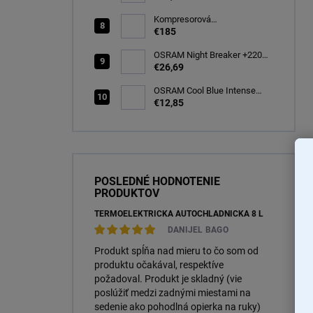
PK32d-5 (66340)
Kompresorová
autochladnička 25 litrov, -20C
€185
OSRAM Night Breaker +220%
H7 PX26d 12V 55W BOX
€26,69
(64210NB220-2HB)
OSRAM Cool Blue Intense
(NEXT GEN) H7 PX26d 12V
€12,85
55W (2ks) Ecopack
(64210CBN-2HB)
POSLEDNÉ HODNOTENIE
PRODUKTOV
TERMOELEKTRICKÁ AUTOCHLADNIČKA 8 L
DANIJEL BAGO
Produkt spĺňa nad mieru to čo som od
produktu očakával, respektíve
požadoval. Produkt je skladný (vie
poslúžiť medzi zadnými miestami na
sedenie ako pohodlná opierka na ruky)