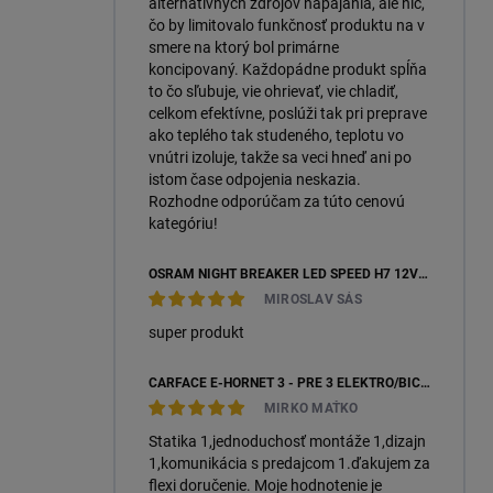
alternatívnych zdrojov napájania, ale nič,
čo by limitovalo funkčnosť produktu na v
smere na ktorý bol primárne
koncipovaný. Každopádne produkt spĺňa
to čo sľubuje, vie ohrievať, vie chladiť,
celkom efektívne, poslúži tak pri preprave
ako teplého tak studeného, teplotu vo
vnútri izoluje, takže sa veci hneď ani po
istom čase odpojenia neskazia.
Rozhodne odporúčam za túto cenovú
kategóriu!
OSRAM NIGHT BREAKER LED SPEED H7 12V 16W 6000K +450 % (64210DWNBSP450-2HB) – 2KS, ECOPACK
MIROSLAV SÁS
super produkt
CARFACE E-HORNET 3 - PRE 3 ELEKTRO/BICYKLE
MIRKO MAŤKO
Statika 1,jednoduchosť montáže 1,dizajn
1,komunikácia s predajcom 1.ďakujem za
flexi doručenie. Moje hodnotenie je