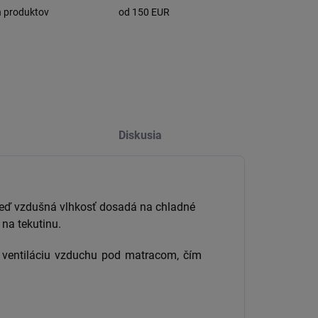
h produktov
od 150 EUR
Diskusia
keď vzdušná vlhkosť dosadá na chladné
na tekutinu.
 ventiláciu vzduchu pod matracom, čím