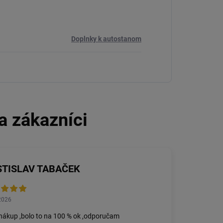
Doplnky k autostanom
STISLAV TABAČEK
2026
nákup ,bolo to na 100 % ok ,odporučam