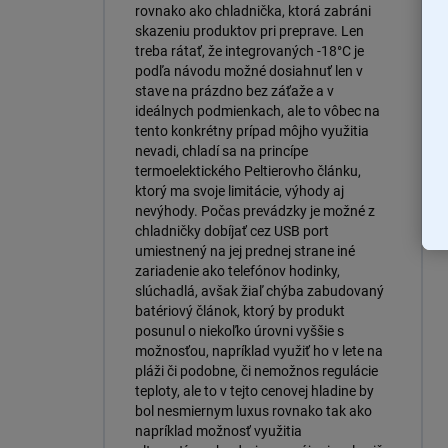
rovnako ako chladnička, ktorá zabráni
skazeniu produktov pri preprave. Len
treba rátať, že integrovaných -18°C je
podľa návodu možné dosiahnuť len v
stave na prázdno bez záťaže a v
ideálnych podmienkach, ale to vôbec na
tento konkrétny prípad môjho využitia
nevadi, chladí sa na princípe
termoelektického Peltierovho článku,
ktorý ma svoje limitácie, výhody aj
nevýhody. Počas prevádzky je možné z
chladničky dobíjať cez USB port
umiestnený na jej prednej strane iné
zariadenie ako telefónov hodinky,
slúchadlá, avšak žiaľ chýba zabudovaný
batériový článok, ktorý by produkt
posunul o niekoľko úrovni vyššie s
možnosťou, napríklad využiť ho v lete na
pláži či podobne, či nemožnos regulácie
teploty, ale to v tejto cenovej hladine by
bol nesmiernym luxus rovnako tak ako
napríklad možnosť využitia