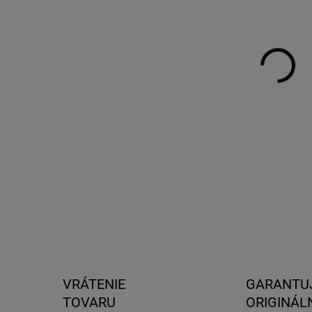
DO:
28.
MOŽ
DOR
Ant
ven
red
DETA
VRÁTENIE
GARANTU
TOVARU
ORIGINÁL