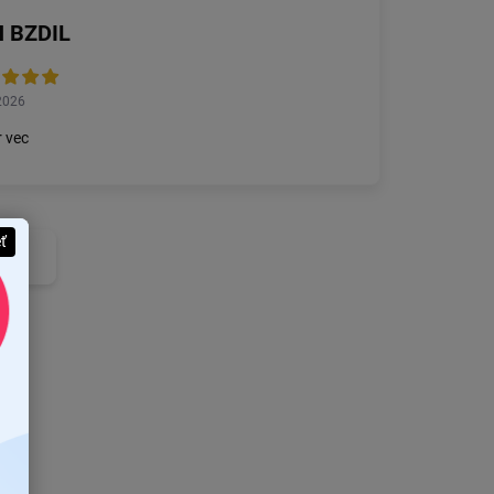
 BZDIL
2026
 vec
eť
nzie