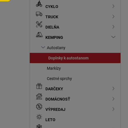
n
CYKLO
e
l
TRUCK
DIELŇA
KEMPING
Autostany
Doplnky k autostanom
Markízy
Cestné sprchy
DARČEKY
DOMÁCNOSŤ
VÝPREDAJ
LETO