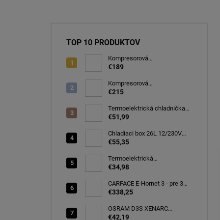
TOP 10 PRODUKTOV
Kompresorová
autochladnička 32 litrov, -20C
€189
Kompresorová
autochladnička 40 litrov, -22C
€215
Termoelektrická chladnička
CARFACE 29 litrov -20C
€51,99
Chladiaci box 26L 12/230V
autochladnička, modrá
€55,35
CARFACE
Termoelektrická
autochladnička 8 l
€34,98
CARFACE E-Hornet 3 - pre 3
elektro/bicykle
€338,25
OSRAM D3S XENARC
ORIGINAL SPARE 35W
€42,19