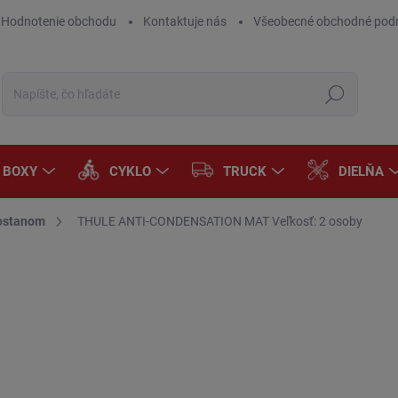
Hodnotenie obchodu
Kontaktuje nás
Všeobecné obchodné pod
Hľadať
A BOXY
CYKLO
TRUCK
DIELŇA
tostanom
THULE ANTI-CONDENSATION MAT Veľkosť: 2 osoby
Neohodnotené
Podrobnosti hodnotenia
€
€12
Jedn
NA
cena
MÔŽ