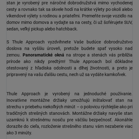
stan je vyrobený pre náročné dobrodružstvá mimo vychodenej
cesty a rovnako tak sa skvele hodí na krátke výlety po okolí alebo
víkendové výlety s rodinou a priateľmi. Premeňte svoje vozidlo na
domov mimo domova a vydajte sa na cesty, či už šoférujete SUV,
sedan, veľký pickup alebo hatchback.
S Thule Approach vyzdvihnete Vaše budúce dobrodružstvo
doslova na vyššiu úroveň, pretože budete spať vysoko nad
zemou.
Panoramatické okná
na strope a stenách vás priblížia
prírode ako nikdy predtým! Thule Approach bol dôkladne
otestovaný z hľadiska odolnosti a dlhej životnosti, a preto je
pripravený na vašu ďalšiu cestu, nech už sa vydáte kamkoľvek.
Thule Approach je vyrobený na jednoduché používanie.
Inovatívne montážne držiaky umožňujú inštalovať stan na
strechu v priebehu niekoľkých minút – o polovicu rýchlejšie ako pri
tradičných strešných stanovách. Montážne držiaky navyše stan
uzamknú k strešnému nosiču pre väčšiu bezpečnosť. Akonáhle
dorazíte do cieľa, rozloženie strešného stanu vám nezaberie viac
ako 3 minúty.