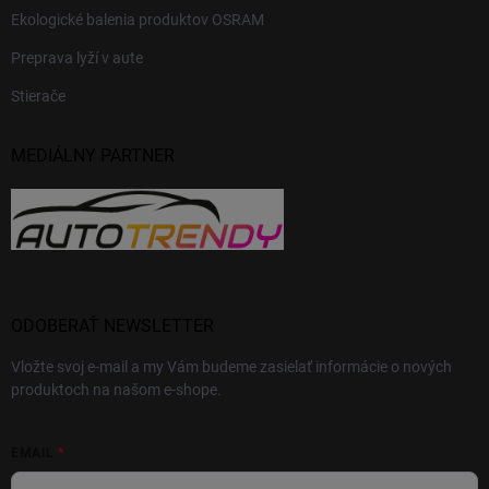
Ekologické balenia produktov OSRAM
Preprava lyží v aute
Stierače
MEDIÁLNY PARTNER
ODOBERAŤ NEWSLETTER
Vložte svoj e-mail a my Vám budeme zasielať informácie o nových
produktoch na našom e-shope.
EMAIL