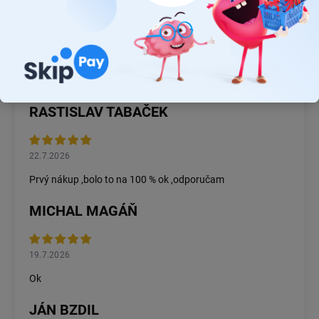
JUDR. EMÍLIA MUŠKOVÁ
26.7.2026
Rýchlosť dodania a zatiaľ funkčný tovar.
RASTISLAV TABAČEK
22.7.2026
Prvý nákup ,bolo to na 100 % ok ,odporučam
MICHAL MAGÁŇ
19.7.2026
Ok
JÁN BZDIL