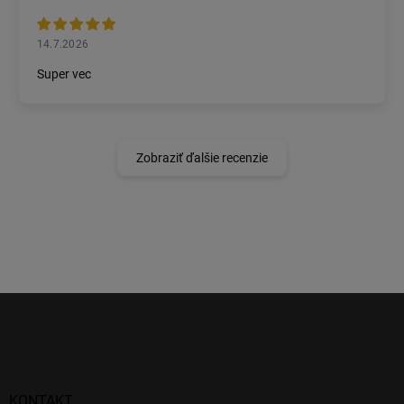
14.7.2026
Super vec
Zobraziť ďalšie recenzie
Z
á
p
ä
t
i
KONTAKT