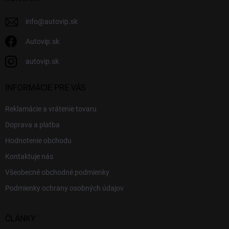
e
info
@
autovip.sk
Autovip.sk
autovip.sk
INFORMÁCIE PRE VÁS
Reklamácie a vrátenie tovaru
Doprava a platba
Hodnotenie obchodu
Kontaktuje nás
Všeobecné obchodné podmienky
Podmienky ochrany osobných údajov
ČLÁNKY