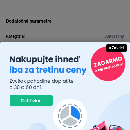
Dodatočné parametre
Kategória
:
Autostany
× Zavrieť
Diskusia
Buďte prvý, kto napíše príspevok k tejto položke.
Pridať komentár