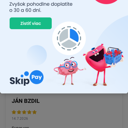
Rýchlosť dodania a zatiaľ funkčný tovar.
RASTISLAV TABAČEK
22.7.2026
Prvý nákup ,bolo to na 100 % ok ,odporučam
MICHAL MAGÁŇ
19.7.2026
Ok
JÁN BZDIL
14.7.2026