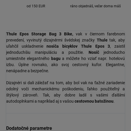
od 150 EUR
ráno objednáš, večer doma máš
Thule Epos Storage Bag 3 Bike,
vak v čiernom farebnom
prevedení, vyvinutý dizajnérmi švédskej značky
Thule
tak, aby
uľahčil uskladnenie
nosiča bicyklov Thule Epos 3
, zaistil
jednoduchšiu manipuláciu a použitie.
Nosič
jednoducho
umiestnite elegantného
bagu
a môžete ho vziať napr. hotelovú
izbu. Úplne rovnako, ako svoj cestovný kufor. Elegantne,
nenápadne a bezpečne.
Dizajnéri si dali záležať na tom, aby bol vak na ťažné zariadenie
odolný voči mechanickému poškodeniu, ľahko použiteľný a
štýlový zároveň. Tak, aby dobre ladil s vašimi ďalšími
autodoplnkami a napríklad aj s vašou
cestovnou batožinou
.
Dodatočné parametre