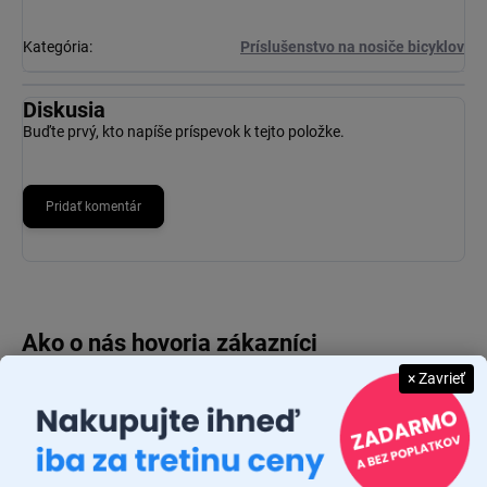
Kategória
:
Príslušenstvo na nosiče bicyklov
Diskusia
Buďte prvý, kto napíše príspevok k tejto položke.
Pridať komentár
× Zavrieť
JUDR. EMÍLIA MUŠKOVÁ
26.7.2026