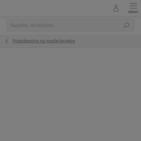
Prejsť
na
obsah
Hľadať
Príslušenstvo na nosiče bicyklov
Podrobnosti hodnotenia
Neohodnotené