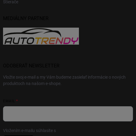
Stierače
MEDIÁLNY PARTNER
ODOBERAŤ NEWSLETTER
Vložte svoj e-mail a my Vám budeme zasielať informácie o nových
produktoch na našom e-shope.
EMAIL
Vložením e-mailu súhlasíte s
podmienkami ochrany osobných údajov