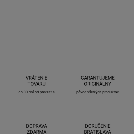
Thule Epos Storage Bag 3 Bike je vak určený pre nosič bicyklov
Thule Epos 3 Bike. Predíďte poškodeniu cyklonosiča alebo
poškodeniu vášho automobilu.
DETAILNÉ INFORMÁCIE
OPÝTAŤ SA
STRÁŽIŤ
VRÁTENIE
GARANTUJEME
TOVARU
ORIGINÁLNY
do 30 dní od prevzatia
pôvod všetkých produktov
DOPRAVA
DORUČENIE
ZDARMA
BRATISLAVA