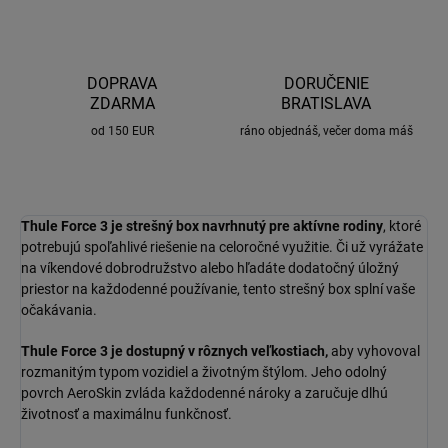
DOPRAVA
DORUČENIE
ZDARMA
BRATISLAVA
od 150 EUR
ráno objednáš, večer doma máš
Thule Force 3
je strešný box navrhnutý pre aktívne rodiny
, ktoré
potrebujú spoľahlivé riešenie na celoročné využitie. Či už vyrážate
na víkendové dobrodružstvo alebo hľadáte dodatočný úložný
priestor na každodenné používanie, tento strešný box splní vaše
očakávania.
Thule Force 3 je dostupný v rôznych veľkostiach,
aby vyhovoval
rozmanitým typom vozidiel a životným štýlom. Jeho odolný
povrch AeroSkin zvláda každodenné nároky a zaručuje dlhú
životnosť a maximálnu funkčnosť.