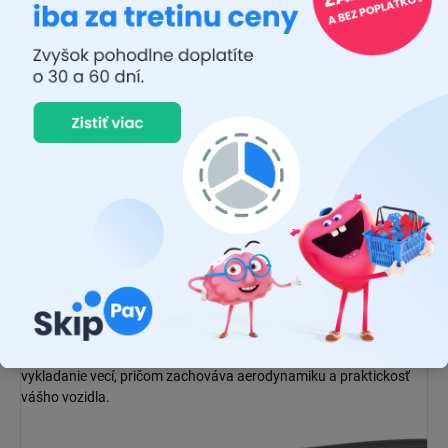
Predsunutá poloha na streche vozidla
minimalizuje riziko
kontaktu so strešným boxom, čím zabezpečuje pohodlné
používanie bez obmedzenia prístupu do batožinového priestoru.
Tento inteligentný dizajn umožňuje bezproblémové nakladanie a
vykladanie vecí, pričom zachováva aerodynamiku a praktickosť
vášho vozidla.