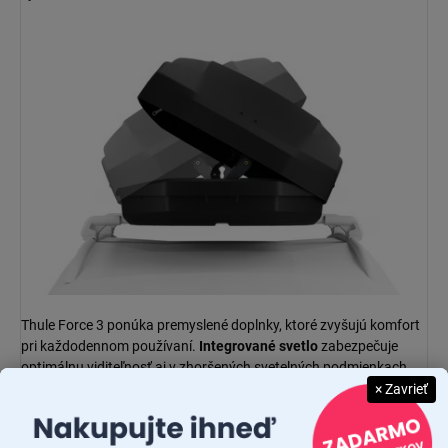
Thule Force 3 ponúka premyslené doplnky, ktoré zvyšujú komfort
pri každodennom používaní.
Integrované svetlo
zabezpečuje
optimálnu viditeľnosť aj v zhoršených svetelných podmienkach,
čo uľahčuje nakladanie aj vykladanie.
× Zavrieť