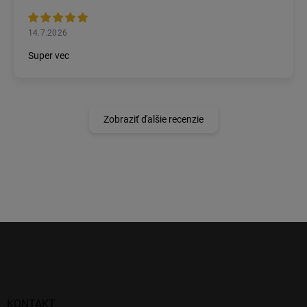
14.7.2026
Super vec
Zobraziť ďalšie recenzie
Z
á
p
ä
t
i
KONTAKT