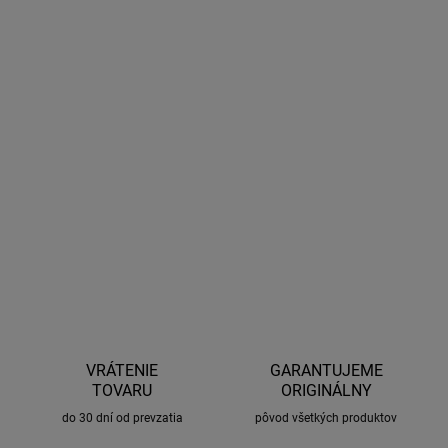
DORUČENIA
−
+
Pridať do košíka
Priestranný strešný box v športovom dizajne. Objem 450l.
Rozmery 195 x 84.5 x 42.5 cm. Rýchle a spoľahlivé upevnenie
PowerClick, otváranie DualSide pre prístup z oboch strán.
DETAILNÉ INFORMÁCIE
OPÝTAŤ SA
STRÁŽIŤ
VRÁTENIE
GARANTUJEME
TOVARU
ORIGINÁLNY
do 30 dní od prevzatia
pôvod všetkých produktov