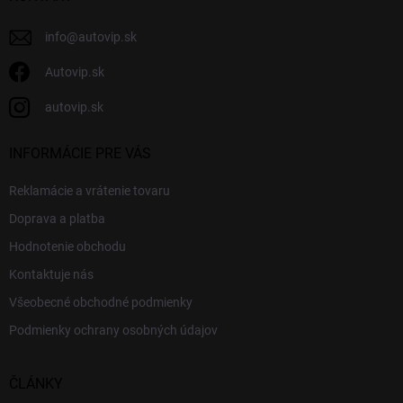
e
info
@
autovip.sk
Autovip.sk
autovip.sk
INFORMÁCIE PRE VÁS
Reklamácie a vrátenie tovaru
Doprava a platba
Hodnotenie obchodu
Kontaktuje nás
Všeobecné obchodné podmienky
Podmienky ochrany osobných údajov
ČLÁNKY