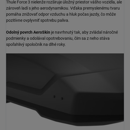
Thule Force 3 nielenže rozširuje úložný priestor vášho vozidla, ale
zároveň ladí s jeho aerodynamikou. Vďaka premyslenému tvaru
pomáha znižovať odpor vzduchu a hluk počas jazdy, čo môže
pozitívne ovplyvniť spotrebu paliva.
Odolný povrch AeroSkin
je navrhnutý tak, aby zvládal náročné
podmienky a odolával opotrebovaniu, čím sa z neho stáva
spoľahlivý spoločník na dlhé roky.