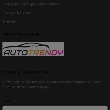
Ekologické balenia produktov OSRAM
Preprava lyží v aute
Stierače
MEDIÁLNY PARTNER
ODOBERAŤ NEWSLETTER
Vložte svoj e-mail a my Vám budeme zasielať informácie o nových
produktoch na našom e-shope.
EMAIL