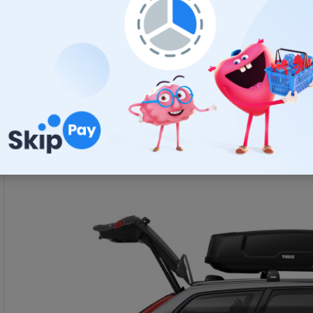
Strešný box Thule Force XT je vybavený viacbo
LockKnob ktorý pomáha predchádzať opotrebovaniu k
Rada boxov Thule Force je vybavená novým zámkom. 
nové zámky už nemajú vyrazené číslo kľúča. pre pr
poznačiť na bezpečné miesto po zakúpení boxu.
Prístup do kufra