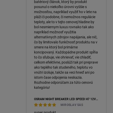
batériový článok, ktorý by produkt
posunul o niekoľko úrovni vyššie s
možnosťou, napríklad využiť ho v lete na
pláži či podobne, či nemožnos regulácie
teploty, ale to v tejto cenovej hladine by
bol nesmiernym luxus rovnako tak ako
napríklad možnosť využitia
alternatívnych zdrojov napájania, ale nič,
čo by limitovalo funkčnosť produktu na v
smere na ktorý bol primárne
koncipovaný. Každopádne produkt spĺňa
to čo sľubuje, vie ohrievať, vie chladiť,
celkom efektívne, poslúži tak pri preprave
ako teplého tak studeného, teplotu vo
vnútri izoluje, takže sa veci hneď ani po
istom čase odpojenia neskazia.
Rozhodne odporúčam za túto cenovú
kategóriu!
OSRAM NIGHT BREAKER LED SPEED H7 12V 16W 6000K +450 % (64210DWNBSP450-2HB) – 2KS, ECOPACK
MIROSLAV SÁS
super produkt