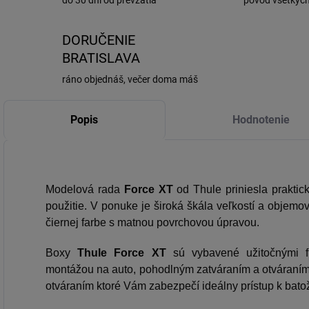
do 30 dní od prevzatia
pôvod všetkýc
DORUČENIE
BRATISLAVA
ráno objednáš, večer doma máš
Popis
Hodnotenie
Modelová rada
Force XT
od Thule priniesla prakti
použitie. V ponuke je široká škála veľkostí a objemo
čiernej farbe s matnou povrchovou úpravou.
Boxy
Thule Force XT
sú vybavené užitočnými f
montážou na auto, pohodlným zatváraním a otváraní
otváraním ktoré Vám zabezpečí ideálny prístup k bato