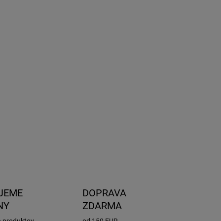
2027
NOSTI
UČENIA
−
+
Pridať do košíka
 v športovom dizajne. Objem 400l. Rozmery 175 x
x 45.5 cm.
ILNÉ INFORMÁCIE
OPÝTAŤ SA
STRÁŽIŤ
JEME
DOPRAVA
NY
ZDARMA