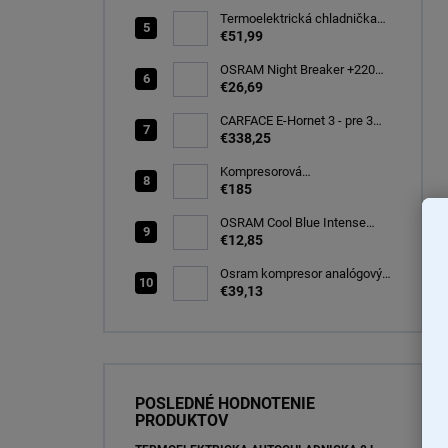
Termoelektrická chladnička
CARFACE 29 litrov -20C
€51,99
OSRAM Night Breaker +220%
H7 PX26d 12V 55W BOX
€26,69
(64210NB220-2HB)
CARFACE E-Hornet 3 - pre 3
elektro/bicykle
€338,25
Kompresorová
autochladnička 25 litrov, -20C
€185
OSRAM Cool Blue Intense
(NEXT GEN) H7 PX26d 12V
€12,85
55W (2ks) Ecopack
(64210CBN-2HB)
Osram kompresor analógový
s tesniacou hmotou opravná
€39,13
sada TYRE Seal ESSENTIAL
(OTSK6ESN)
POSLEDNÉ HODNOTENIE
PRODUKTOV