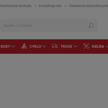
Hodnotenie obchodu
Kontaktuje nás
Všeobecné obchodné pod
Hľadať
A BOXY
CYKLO
TRUCK
DIELŇA
Neohodnotené
Podrobnosti hodnotenia
ZNAČKA:
THULE
€
€38
Jedn
VY
cena
MÔŽ