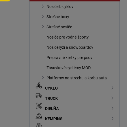
n
Nosiče bicyklov
e
l
Strešné boxy
Strešné nosiče
Nosiče pre vodné športy
Nosiče lyží a snowboardov
Prepravné klietky pre psov
Zásuvkové systémy MOD
Platformy na strechu a korbu auta
CYKLO
TRUCK
DIELŇA
KEMPING