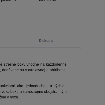
h produktov
od 150 EUR
Diskusia
cké strešné boxy vhodné na každodenné
v, dodávané sú v atraktívnej a obľúbenej
unkciami ako jednoduchou a rýchlou
m veka boxu a samozrejme obojstranným
žine v boxe.