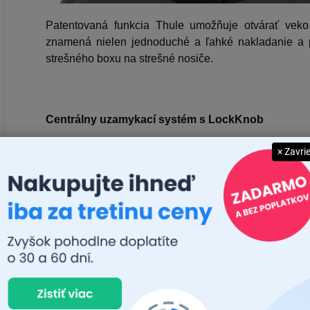
Patentovaná funkcia Thule umožňuje otvárať veko
znamená nielen jednoduché a ľahké nakladanie a pr
strešného boxu na strešné nosiče.
Centrálny uzamykací systém s LockKnob
× Zavri