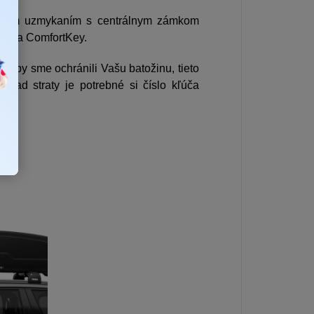
dovým uzmykaním s centrálnym zámkom
ľúča ComfortKey.
Aby sme ochránili Vašu batožinu, tieto
ípad straty je potrebné si číslo kľúča