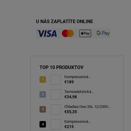
U NÁS ZAPLATÍTE ONLINE
TOP 10 PRODUKTOV
Kompresorová
autochladnička 32 litrov, -20C
€189
Termoelektrická
autochladnička 8 l
€34,98
Chladiaci box 26L 12/230V
autochladnička, modrá
€55,35
CARFACE
Kompresorová
autochladnička 40 litrov, -22C
€215