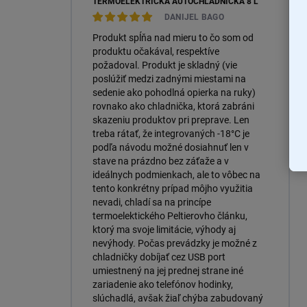
TERMOELEKTRICKÁ AUTOCHLADNIČKA 8 L
DANIJEL BAGO
Produkt spĺňa nad mieru to čo som od
produktu očakával, respektíve
požadoval. Produkt je skladný (vie
poslúžiť medzi zadnými miestami na
sedenie ako pohodlná opierka na ruky)
rovnako ako chladnička, ktorá zabráni
skazeniu produktov pri preprave. Len
treba rátať, že integrovaných -18°C je
podľa návodu možné dosiahnuť len v
stave na prázdno bez záťaže a v
ideálnych podmienkach, ale to vôbec na
tento konkrétny prípad môjho využitia
nevadi, chladí sa na princípe
termoelektického Peltierovho článku,
ktorý ma svoje limitácie, výhody aj
nevýhody. Počas prevádzky je možné z
chladničky dobíjať cez USB port
umiestnený na jej prednej strane iné
zariadenie ako telefónov hodinky,
slúchadlá, avšak žiaľ chýba zabudovaný