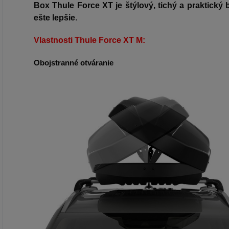
Box Thule Force XT je štýlový, tichý a praktický
ešte lepšie
.
Vlastnosti Thule Force XT M:
Obojstranné otváranie