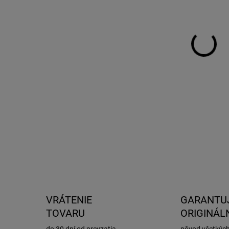
DO:
8.1.
MOŽ
DOR
Box
82 
DETA
VRÁTENIE
GARANTU
TOVARU
ORIGINÁL