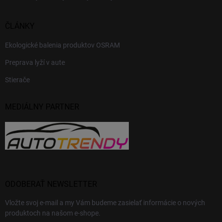
ČLÁNKY
Ekologické balenia produktov OSRAM
Preprava lyží v aute
Stierače
MEDIÁLNY PARTNER
ODOBERAŤ NEWSLETTER
Vložte svoj e-mail a my Vám budeme zasielať informácie o nových
produktoch na našom e-shope.