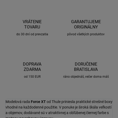
VRÁTENIE
GARANTUJEME
TOVARU
ORIGINÁLNY
do 30 dní od prevzatia
pôvod všetkých produktov
DOPRAVA
DORUČENIE
ZDARMA
BRATISLAVA
od 150 EUR
ráno objednáš, večer doma máš
Modelová rada
Force XT
od Thule priniesla praktické strešné boxy
vhodné na každodenné použitie. V ponuke je široká škála veľkostí
a objemov, dodávané sú v atraktívnej a obľúbenej čiernej farbe s