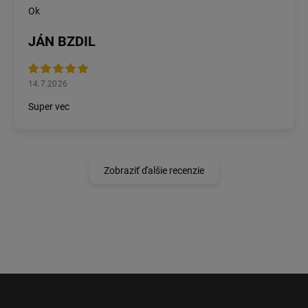
Ok
JÁN BZDIL
14.7.2026
Super vec
Zobraziť ďalšie recenzie
Z
á