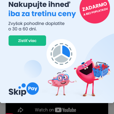
Pohodlná montáž vďaka veľmi širokému vopred namontovanému
systému PowerClick. Integrovaný
indikátor momentu
utiahnutia
cvakne a zaručí tak rýchle a bezpečné upevnenie boxu.