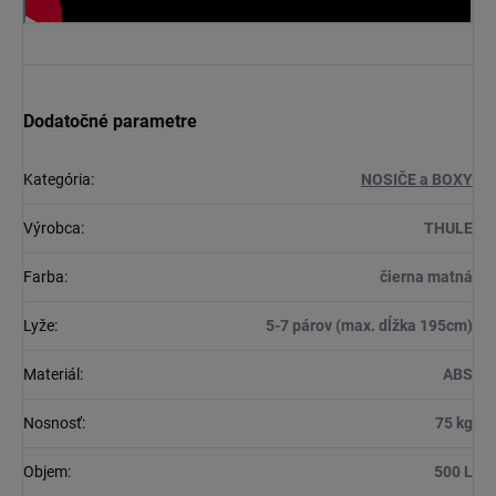
Dodatočné parametre
Kategória
:
NOSIČE a BOXY
Výrobca
:
THULE
Farba
:
čierna matná
Lyže
:
5-7 párov (max. dĺžka 195cm)
Materiál
:
ABS
Nosnosť
:
75 kg
Objem
:
500 L