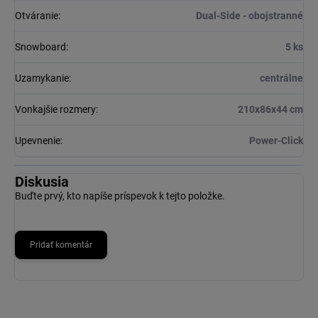
Otváranie
:
Dual-Side - obojstranné
Snowboard
:
5 ks
Uzamykanie
:
centrálne
Vonkajšie rozmery
:
210x86x44 cm
Upevnenie
:
Power-Click
Diskusia
Buďte prvý, kto napíše príspevok k tejto položke.
Pridať komentár