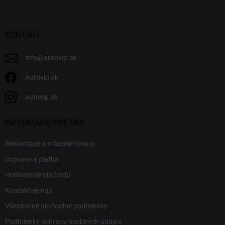
p
ä
t
i
KONTAKT
e
info
@
autovip.sk
Autovip.sk
autovip.sk
INFORMÁCIE PRE VÁS
Reklamácie a vrátenie tovaru
Doprava a platba
Hodnotenie obchodu
Kontaktuje nás
Všeobecné obchodné podmienky
Podmienky ochrany osobných údajov