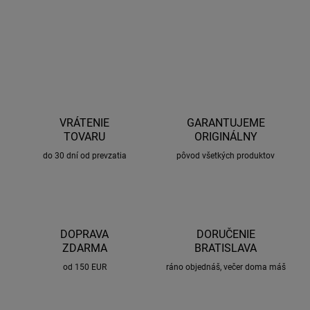
OPÝTAŤ SA
STRÁŽIŤ
VRÁTENIE
GARANTUJEME
TOVARU
ORIGINÁLNY
do 30 dní od prevzatia
pôvod všetkých produktov
DOPRAVA
DORUČENIE
ZDARMA
BRATISLAVA
od 150 EUR
ráno objednáš, večer doma máš