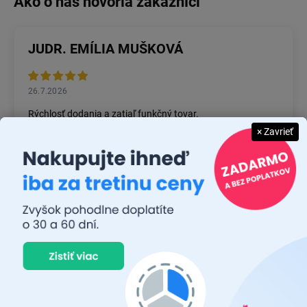
JUDR. EMÍLIA MUŠKOVÁ
26.7.2026
Rýchlosť dodania a zatiaľ funkčný tovar.
× Zavrieť
RASTISLAV TABAČEK
22.7.2026
Prvý nákup ,bolo to na 100 % ok ,odporučam
MICHAL MAGÁŇ
19.7.2026
Ok