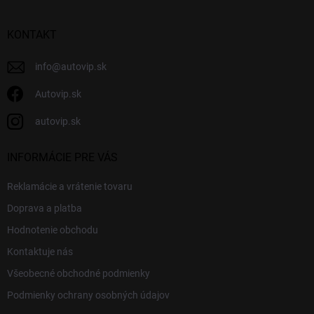
ä
t
i
KONTAKT
e
info
@
autovip.sk
Autovip.sk
autovip.sk
INFORMÁCIE PRE VÁS
Reklamácie a vrátenie tovaru
Doprava a platba
Hodnotenie obchodu
Kontaktuje nás
Všeobecné obchodné podmienky
Podmienky ochrany osobných údajov