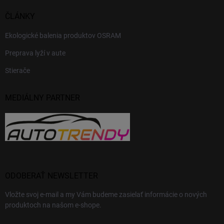
ČLÁNKY
Ekologické balenia produktov OSRAM
Preprava lyží v aute
Stierače
MEDIÁLNY PARTNER
ODOBERAŤ NEWSLETTER
Vložte svoj e-mail a my Vám budeme zasielať informácie o nových
produktoch na našom e-shope.