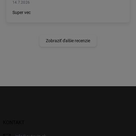
14.7.2026
Super vec
Zobraziť ďalšie recenzie
Z
á
p
ä
t
i
KONTAKT
e