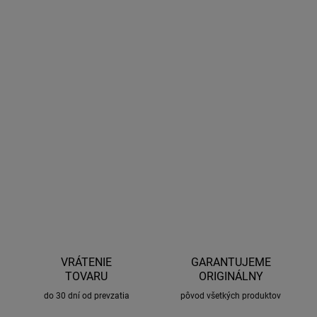
DORUČENIA
−
+
Pridať do košíka
Strešný box so štýlovým dizajnom a veľkorysým priestorom.
Robustné veko zaisťuje ľahké otváranie a zatváranie. Veľkosť L:
450 L/ 195 x 87 x 42 cm,
DETAILNÉ INFORMÁCIE
OPÝTAŤ SA
STRÁŽIŤ
VRÁTENIE
GARANTUJEME
TOVARU
ORIGINÁLNY
do 30 dní od prevzatia
pôvod všetkých produktov