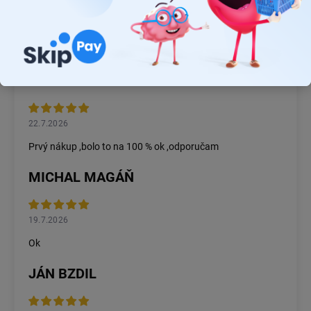
26.7.2026
Rýchlosť dodania a zatiaľ funkčný tovar.
RASTISLAV TABAČEK
22.7.2026
Prvý nákup ,bolo to na 100 % ok ,odporučam
MICHAL MAGÁŇ
19.7.2026
Ok
JÁN BZDIL