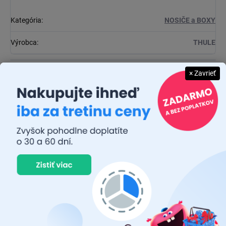
Kategória
:
NOSIČE a BOXY
Výrobca
:
THULE
Diskusia
× Zavrieť
Buďte prvý, kto napíše príspevok k tejto položke.
Pridať komentár
JUDR. EMÍLIA MUŠKOVÁ