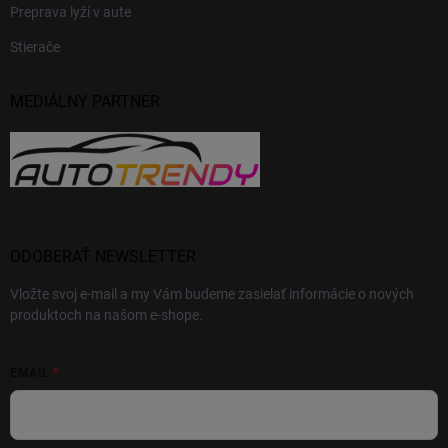
Preprava lyží v aute
Stierače
MEDIÁLNY PARTNER
ODOBERAŤ NEWSLETTER
Vložte svoj e-mail a my Vám budeme zasielať informácie o nových
produktoch na našom e-shope.
EMAIL