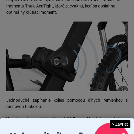
momentu Thule AcuTight, ktoré zacvaknú, keď sa dosiahne
optimálny krútiaci moment.
Jednoduché zapínanie kolies pomocou dlhých remienkov s
račňovou funkciou.
Vzdialenosť medzi bicyklami je18,5 cm. Nosič je vhodný pre
× Zavrieť
bicykle s veľkosťou rámu 22-80 mm a maximálnou šírkou
pneumatiky 3 palce.