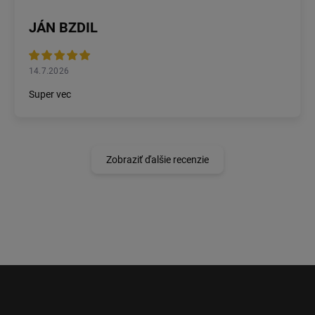
JÁN BZDIL
14.7.2026
Super vec
Zobraziť ďalšie recenzie
Z
á
p