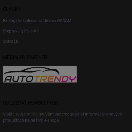
ČLÁNKY
Ekologické balenia produktov OSRAM
Preprava lyží v aute
Stierače
MEDIÁLNY PARTNER
ODOBERAŤ NEWSLETTER
Vložte svoj e-mail a my Vám budeme zasielať informácie o nových
produktoch na našom e-shope.