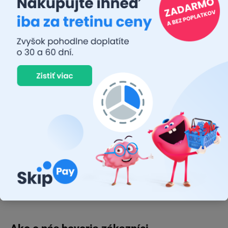
Kufor je možné otvoriť bez naložených bicyklov.
Dodatočné parametre
Kategória
:
Nosič Bicyklov na zadnú časť vozidla
Diskusia
Buďte prvý, kto napíše príspevok k tejto položke.
Pridať komentár