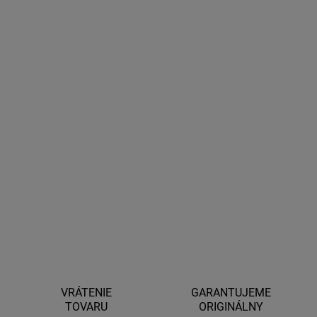
DORUČIŤ DO:
27.8.2026
MOŽNOSTI
DORUČENIA
−
+
Pridať do košíka
Cyklonosič na dva bicykle určený na piate dvere alebo kufor širokej
škály vozidiel. Nezakrýva svetlá vozidla a evidenčné číslo.
DETAILNÉ INFORMÁCIE
OPÝTAŤ SA
STRÁŽIŤ
VRÁTENIE
GARANTUJEME
TOVARU
ORIGINÁLNY