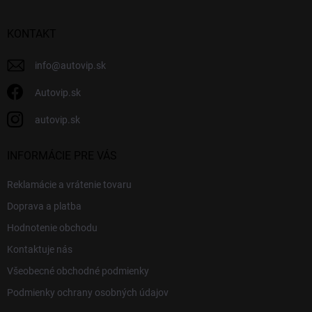
ä
t
i
KONTAKT
e
info
@
autovip.sk
Autovip.sk
autovip.sk
INFORMÁCIE PRE VÁS
Reklamácie a vrátenie tovaru
Doprava a platba
Hodnotenie obchodu
Kontaktuje nás
Všeobecné obchodné podmienky
Podmienky ochrany osobných údajov