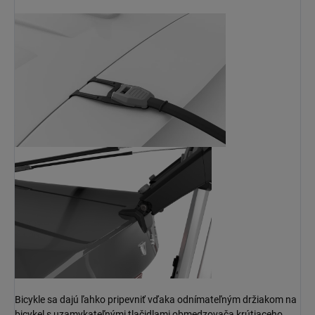
Bicykle sa dajú ľahko pripevniť vďaka odnímateľným držiakom na
bicykel s uzamykateľnými tlačidlami obmedzovača krútiaceho