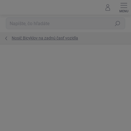
Prejsť
na
obsah
Hľadať
Nosič Bicyklov na zadnú časť vozidla
Podrobnosti hodnotenia
Neohodnotené
ZNAČKA:
THULE