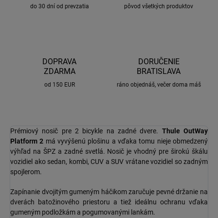
do 30 dní od prevzatia
pôvod všetkých produktov
DOPRAVA
DORUČENIE
ZDARMA
BRATISLAVA
od 150 EUR
ráno objednáš, večer doma máš
Prémiový nosič pre 2 bicykle na zadné dvere.
Thule OutWay
Platform 2
má vyvýšenú plošinu a vďaka tomu nieje obmedzený
výhľad na ŠPZ a zadné svetlá. Nosič je vhodný pre širokú škálu
vozidiel ako sedan, kombi, CUV a SUV vrátane vozidiel so zadným
spojlerom.
Zapínanie dvojitým gumeným háčikom zaručuje pevné držanie na
dverách batožinového priestoru a tiež ideálnu ochranu vďaka
gumeným podložkám a pogumovanými lankám.