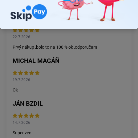
Rýchlosť dodania a zatiaľ funkčný tovar.
RASTISLAV TABAČEK
22.7.2026
Prvý nákup ,bolo to na 100 % ok ,odporučam
MICHAL MAGÁŇ
19.7.2026
Ok
JÁN BZDIL
14.7.2026
Super vec