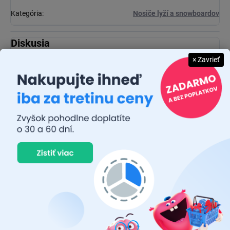
Kategória
:
Nosiče lyží a snowboardov
Diskusia
Buďte prvý, kto napíše príspevok k tejto položke.
× Zavrieť
Pridať komentár
JUDR. EMÍLIA MUŠKOVÁ
26.7.2026