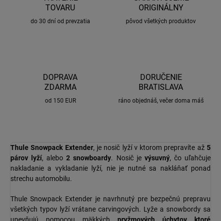
TOVARU
ORIGINÁLNY
do 30 dní od prevzatia
pôvod všetkých produktov
DOPRAVA
DORUČENIE
ZDARMA
BRATISLAVA
od 150 EUR
ráno objednáš, večer doma máš
Thule Snowpack Extender
, je nosič lyží v ktorom prepravíte až
5
párov lyží
, alebo
2 snowboardy
. Nosič je
výsuvný
, čo uľahčuje
nakladanie a vykladanie lyží, nie je nutné sa nakláňať ponad
strechu automobilu.
Thule Snowpack Extender je navrhnutý pre bezpečnú prepravu
všetkých typov lyží vrátane carvingových. Lyže a snowbordy sa
upevňujú pomocou mäkkých
pryžmových úchytov ktoré