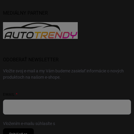
MEDIÁLNY PARTNER
ODOBERAŤ NEWSLETTER
Vložte svoj e-mail a my Vám budeme zasielať informácie o nových
produktoch na našom e-shope.
EMAIL
Vložením e-mailu súhlasíte s
podmienkami ochrany osobných údajov