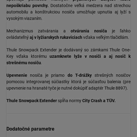
nepoškriabu povrchy.
Dostatočne veľká medzera nad strechou
automobilu a konštrukciou nosiča umožňuje upnutia aj lyží s
vysokým viazaním.
Mechanizmus zatvárania a
otvárania nosiča
je ľahko
ovládateľný
aj v lyžiarskych rukaviciach
vďaka veľkým tlačidlám.
Thule Snowpack Extender je dodávaný so zámkami Thule One-
Key vďaka ktorému
uzamknete lyže v nosiči a aj nosič k
strešnému nosiču
.
Upevnenie
nosiča je priamo
do T-drážky
strešných nosičov
pomocou integrovanej súčiastky ktorá je súčasťou balenia (pre
upevnenie na hranaté tyče je nutné dokúpiť adaptér
Thule 8897
).
Thule Snowpack
Extender
spĺňa normy
City Crash a TÜV.
Dodatočné parametre