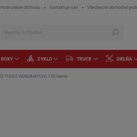
Hodnotenie obchodu
Kontaktuje nás
Všeobecné obchodné pod
Hľadať
A BOXY
CYKLO
TRUCK
DIELŇA
ČE THULE WINGBAR EVO 150 čierne
Neohodnotené
Podrobnosti hodnotenia
€
€13
Jedn
SK
cena
MÔŽ