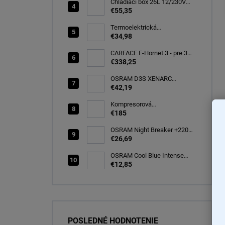
Chladiaci box 26L 12/230V
autochladnička, modrá
€55,35
CARFACE
Termoelektrická
autochladnička 8 l
€34,98
CARFACE E-Hornet 3 - pre 3
elektro/bicykle
€338,25
OSRAM D3S XENARC
ORIGINAL SPARE 35W
€42,19
PK32d-5 (66340)
Kompresorová
autochladnička 25 litrov, -20C
€185
OSRAM Night Breaker +220%
H7 PX26d 12V 55W BOX
€26,69
(64210NB220-2HB)
OSRAM Cool Blue Intense
(NEXT GEN) H7 PX26d 12V
€12,85
55W (2ks) Ecopack
(64210CBN-2HB)
POSLEDNÉ HODNOTENIE