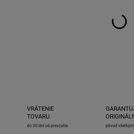
DO:
11.
MOŽ
DOR
Aer
150
VRÁTENIE
GARANTU
TOVARU
ORIGINÁL
do 30 dní od prevzatia
pôvod všetkýc