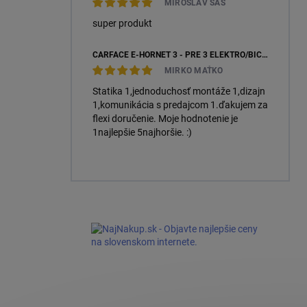
MIROSLAV SÁS
super produkt
CARFACE E-HORNET 3 - PRE 3 ELEKTRO/BICYKLE
MIRKO MAŤKO
Statika 1,jednoduchosť montáže 1,dizajn
1,komunikácia s predajcom 1.ďakujem za
flexi doručenie. Moje hodnotenie je
1najlepšie 5najhoršie. :)