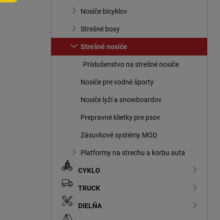
n
Nosiče bicyklov
e
l
Strešné boxy
Strešné nosiče
Príslušenstvo na strešné nosiče
Nosiče pre vodné športy
Nosiče lyží a snowboardov
Prepravné klietky pre psov
Zásuvkové systémy MOD
Platformy na strechu a korbu auta
CYKLO
TRUCK
DIELŇA