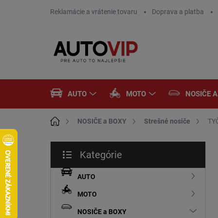
Prejsť
Reklamácie a vrátenie tovaru
Doprava a platba
na
obsah
AUTO
MOTO
NOSIČE 
Domov
NOSIČE a BOXY
Strešné nosiče
TY
B
Kategórie
o
Preskočiť
č
kategórie
n
AUTO
ý
MOTO
p
a
NOSIČE a BOXY