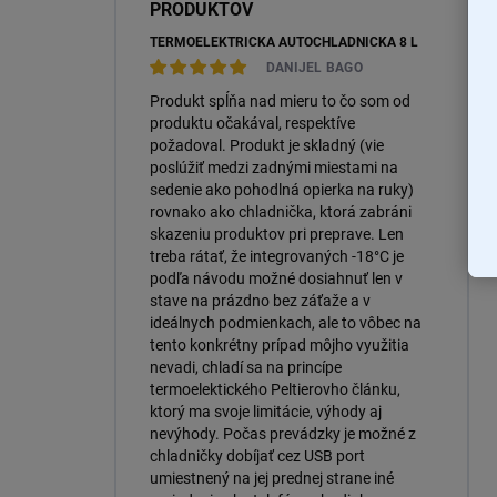
PRODUKTOV
TERMOELEKTRICKÁ AUTOCHLADNIČKA 8 L
DANIJEL BAGO
Produkt spĺňa nad mieru to čo som od
produktu očakával, respektíve
požadoval. Produkt je skladný (vie
poslúžiť medzi zadnými miestami na
sedenie ako pohodlná opierka na ruky)
rovnako ako chladnička, ktorá zabráni
skazeniu produktov pri preprave. Len
treba rátať, že integrovaných -18°C je
podľa návodu možné dosiahnuť len v
stave na prázdno bez záťaže a v
ideálnych podmienkach, ale to vôbec na
tento konkrétny prípad môjho využitia
nevadi, chladí sa na princípe
termoelektického Peltierovho článku,
ktorý ma svoje limitácie, výhody aj
nevýhody. Počas prevádzky je možné z
chladničky dobíjať cez USB port
umiestnený na jej prednej strane iné