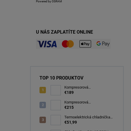
Powered by OSRAM
U NÁS ZAPLATÍTE ONLINE
TOP 10 PRODUKTOV
Kompresorová
autochladnička 32 litrov, -20C
€189
Kompresorová
autochladnička 40 litrov, -22C
€215
Termoelektrická chladnička
CARFACE 29 litrov -20C
€51,99