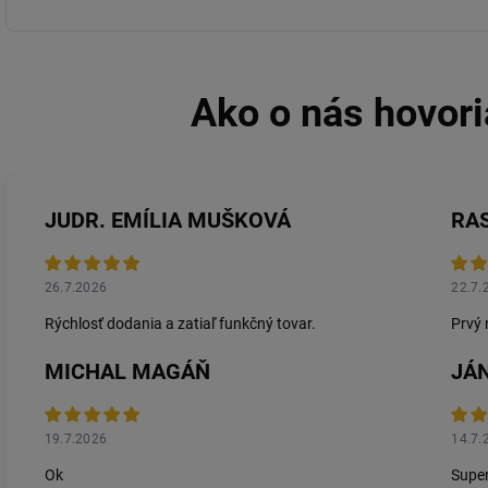
JUDR. EMÍLIA MUŠKOVÁ
RA
26.7.2026
22.7.
Rýchlosť dodania a zatiaľ funkčný tovar.
Prvý 
MICHAL MAGÁŇ
JÁN
19.7.2026
14.7.
Ok
Super