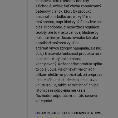
zariadenie ako telefónov hodinky,
slúchadlá, avšak žiaľ chýba zabudovaný
batériový článok, ktorý by produkt
posunul o niekoľko úrovni vyššie s
možnosťou, napríklad využiť ho v lete na
pláži či podobne, či nemožnos regulácie
teploty, ale to v tejto cenovej hladine by
bol nesmiernym luxus rovnako tak ako
napríklad možnosť využitia
alternatívnych zdrojov napájania, ale nič,
čo by limitovalo funkčnosť produktu na v
smere na ktorý bol primárne
koncipovaný. Každopádne produkt spĺňa
to čo sľubuje, vie ohrievať, vie chladiť,
celkom efektívne, poslúži tak pri preprave
ako teplého tak studeného, teplotu vo
vnútri izoluje, takže sa veci hneď ani po
istom čase odpojenia neskazia.
Rozhodne odporúčam za túto cenovú
kategóriu!
OSRAM NIGHT BREAKER LED SPEED H7 12V 16W 6000K +450 % (64210DWNBSP450-2HB) – 2KS, ECOPACK