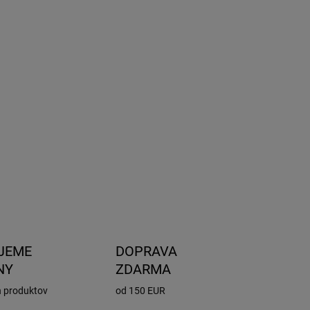
8.2026
NOSTI
UČENIA
−
+
Pridať do košíka
odynamické tyče pre nosiče Thule Evo. Dĺžka
cm. Sada 2 kusov. Čierne prevedenie.
OPÝTAŤ SA
STRÁŽIŤ
JEME
DOPRAVA
NY
ZDARMA
h produktov
od 150 EUR