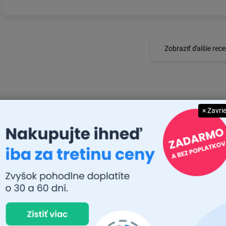
Zobraziť ďalšie rece
× Zavri