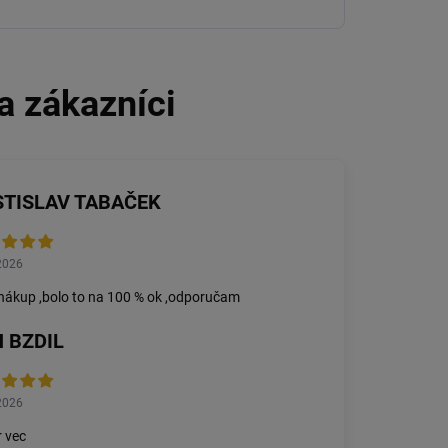
STISLAV TABAČEK
2026
nákup ,bolo to na 100 % ok ,odporučam
 BZDIL
2026
 vec