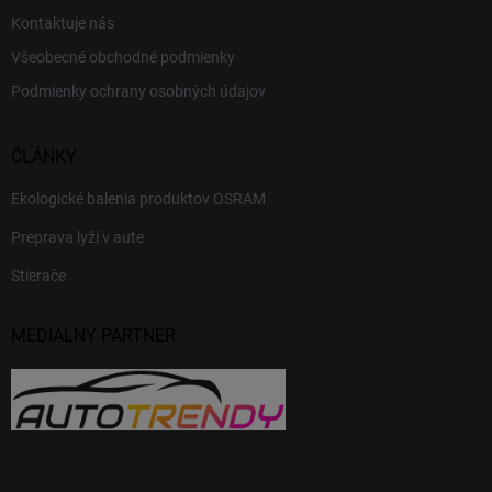
Kontaktuje nás
Všeobecné obchodné podmienky
Podmienky ochrany osobných údajov
ČLÁNKY
Ekologické balenia produktov OSRAM
Preprava lyží v aute
Stierače
MEDIÁLNY PARTNER