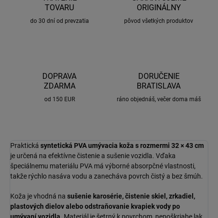
TOVARU
ORIGINÁLNY
do 30 dní od prevzatia
pôvod všetkých produktov
DOPRAVA
DORUČENIE
ZDARMA
BRATISLAVA
od 150 EUR
ráno objednáš, večer doma máš
Praktická
syntetická PVA umývacia koža s rozmermi 32 × 43 cm
je určená na efektívne čistenie a sušenie vozidla. Vďaka
špeciálnemu materiálu PVA má výborné absorpčné vlastnosti,
takže rýchlo nasáva vodu a zanecháva povrch čistý a bez šmúh.
Koža je vhodná na
sušenie karosérie, čistenie skiel, zrkadiel,
plastových dielov alebo odstraňovanie kvapiek vody po
umývaní vozidla
. Materiál je šetrný k povrchom, nepoškriabe lak