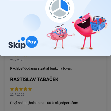
priaznivé ceny.
JUDR. EMÍLIA MUŠKOVÁ
26.7.2026
Rýchlosť dodania a zatiaľ funkčný tovar.
RASTISLAV TABAČEK
22.7.2026
Prvý nákup ,bolo to na 100 % ok ,odporučam