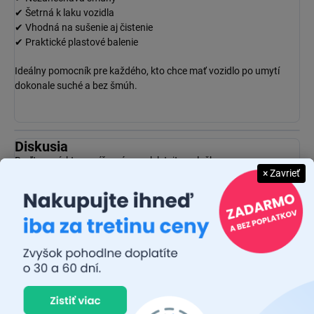
✔ Šetrná k laku vozidla
✔ Vhodná na sušenie aj čistenie
✔ Praktické plastové balenie
Ideálny pomocník pre každého, kto chce mať vozidlo po umytí
dokonale suché a bez šmúh.
Diskusia
Buďte prvý, kto napíše príspevok k tejto položke.
× Zavrieť
Pridať komentár
CARFACE patrí medzi najpredávanejšie značky autopríslušenstva
na slovenskom trhu. V sortimente CARFACE nájdete široký výber
vnútorných a vonkajších autodoplnkov, nosiče bicyklov / elektro-
bicyklov alebo prvky povinnej či odporúčanej výbavy vozidla za