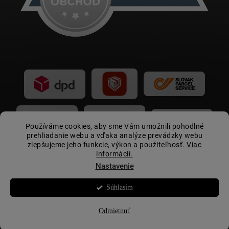
Používáme cookies, aby sme Vám umožnili pohodlné
prehliadanie webu a vďaka analýze prevádzky webu
zlepšujeme jeho funkcie, výkon a použiteľnosť.
Viac
informácií.
Nastavenie
Súhlasím
Copyright 2026
Autovip.sk
. Všetky práva vyhradené.
☀️
Letná akcia:
zľava 15 € pri nákupe nad 399 € s
kupónom
LETOAV2026
Odmietnuť
Vytvoril Shoptet