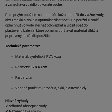
a zanecháva vozidlo dokonale suché.
Pred prvým použitím sa odporúča kožu namočiť do vlažnej vody,
aby zmäkla a získala optimálne vlastnosti. Po použití ju stačí
opláchnuť vo vode, nechať odkvapkať a uložiť späť do
plastového balenia, ktoré pomáha udržiavať materiál vlhký a
pripravený na ďalšie použitie.
Technické parametre:
Materiál: syntetická PVA koža
Rozmery:
32 × 43 cm
Farba: žltá
Vhodné použitie: karoséria, sklá, plastové diely
Hlavné výhody:
✔ Výborná absorpcia vody
✔ Nezanecháva šmuhy