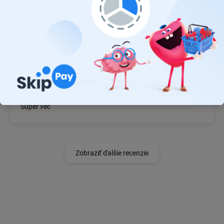
19.7.2026
Ok
JÁN BZDIL
14.7.2026
Super vec
Zobraziť ďalšie recenzie