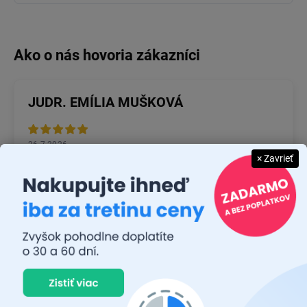
JUDR. EMÍLIA MUŠKOVÁ
26.7.2026
× Zavrieť
Rýchlosť dodania a zatiaľ funkčný tovar.
RASTISLAV TABAČEK
22.7.2026
Prvý nákup ,bolo to na 100 % ok ,odporučam
MICHAL MAGÁŇ