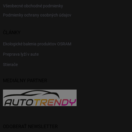
Všeobecné obchodné podmienky
Podmienky ochrany osobných údajov
ČLÁNKY
Ekologické balenia produktov OSRAM
Preprava lyží v aute
Stierače
MEDIÁLNY PARTNER
ODOBERAŤ NEWSLETTER