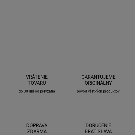
8 ks skrutiek M6 s príslušnou maticou a poistnou podložkou pre
sadu pätiek LockN'Load. Tieto skrutky zaisťujú bezpečnú montáž
a zaisťujú, že sa hlava skrutky neotáča, keď ju skrutkujete.
OPÝTAŤ SA
STRÁŽIŤ
VRÁTENIE
GARANTUJEME
TOVARU
ORIGINÁLNY
do 30 dní od prevzatia
pôvod všetkých produktov
DOPRAVA
DORUČENIE
ZDARMA
BRATISLAVA