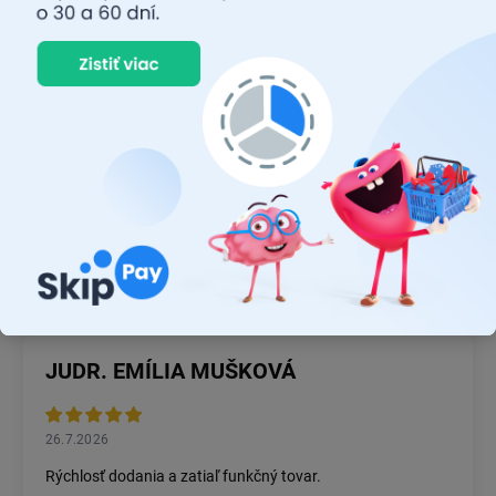
Diskusia
Buďte prvý, kto napíše príspevok k tejto položke.
Pridať komentár
JUDR. EMÍLIA MUŠKOVÁ
26.7.2026
Rýchlosť dodania a zatiaľ funkčný tovar.