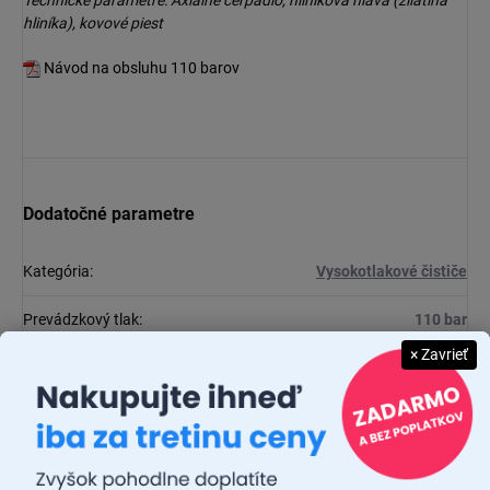
hliníka), kovové piest
Návod na obsluhu 110 barov
Dodatočné parametre
Kategória
:
Vysokotlakové čističe
Prevádzkový tlak
:
110 bar
× Zavrieť
Príkon
:
1800 W
Výkon čerpadla
:
5,8 l / min.
Návod na obsluhu vysokotlakového čističa Starline 110 bar