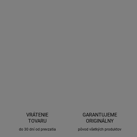
−
+
Pridať do košíka
Vysokotlaková umývačka Starline 1800W s indukčným motorom
- Štart-stop systém, vysokotlaková hadica 5m s navijakom,
nádržka na čistiaci prostriedok, integrovaný držiak príslušenstva,
pojazdové kolieska. Ideálna na čistenie automobilov, motocyklov,
chodníkov a ďalších povrchov.
DETAILNÉ INFORMÁCIE
OPÝTAŤ SA
STRÁŽIŤ
VRÁTENIE
GARANTUJEME
TOVARU
ORIGINÁLNY
do 30 dní od prevzatia
pôvod všetkých produktov