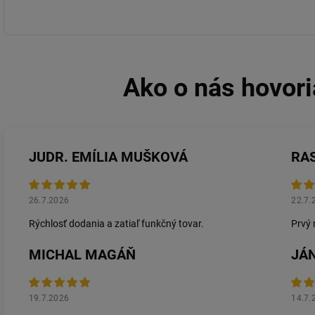
JUDR. EMÍLIA MUŠKOVÁ
RA
26.7.2026
22.7.
Rýchlosť dodania a zatiaľ funkčný tovar.
Prvý 
MICHAL MAGÁŇ
JÁN
19.7.2026
14.7.