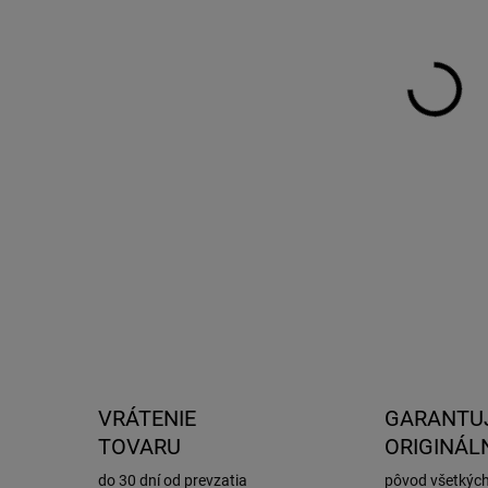
DO:
7.8.
MOŽ
DOR
Gum
Just
DETA
VRÁTENIE
GARANTU
TOVARU
ORIGINÁL
do 30 dní od prevzatia
pôvod všetkýc