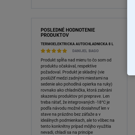
POSLEDNÉ HODNOTENIE
PRODUKTOV
TERMOELEKTRICKÁ AUTOCHLADNIČKA 8 L
DANIJEL BAGO
Produkt spĺňa nad mieru to čo som od
produktu očakával, respektíve
požadoval. Produkt je skladný (vie
poslúžiť medzi zadnými miestami na
sedenie ako pohodlná opierka na ruky)
rovnako ako chladnička, ktorá zabráni
skazeniu produktov pri preprave. Len
treba rátať, že integrovaných -18°C je
podľa návodu možné dosiahnuť len v
stave na prázdno bez záťaže a v
ideálnych podmienkach, ale to vôbec na
tento konkrétny prípad môjho využitia
nevadi, chladí sa na princípe