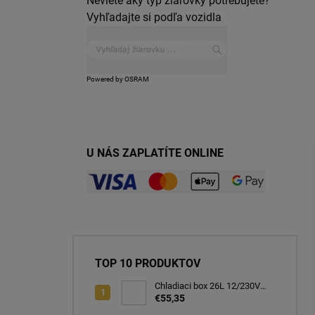
Neviete aký typ žiarovky potrebujete?
Vyhľadajte si podľa vozidla
Powered by OSRAM
U NÁS ZAPLATÍTE ONLINE
TOP 10 PRODUKTOV
Chladiaci box 26L 12/230V
autochladnička, modrá
€55,35
CARFACE