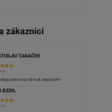
STISLAV TABAČEK
2026
nákup ,bolo to na 100 % ok ,odporučam
 BZDIL
2026