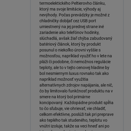
termoelektického Peltierovho článku,
ktorý ma svoje limitácie, výhody aj
nevýhody. Počas prevádzky je možné z
chladničky dobíjať cez USB port
umiestnený na jej prednej strane iné
zariadenie ako telefónov hodinky,
slúchadlá, avšak žiaľ chýba zabudovaný
batériový článok, ktorý by produkt
posunul o niekoľko úrovni vyššie s
možnosťou, napríklad využiť ho v lete na
pláži či podobne, či nemožnos regulácie
teploty, ale to v tejto cenovej hladine by
bol nesmiernym luxus rovnako tak ako
napríklad možnosť využitia
alternatívnych zdrojov napájania, ale nič,
čo by limitovalo funkčnosť produktu na v
smere na ktorý bol primárne
koncipovaný. Každopádne produkt spĺňa
to čo sľubuje, vie ohrievať, vie chladiť,
celkom efektívne, poslúži tak pri preprave
ako teplého tak studeného, teplotu vo
vnútri izoluje, takže sa veci hneď ani po