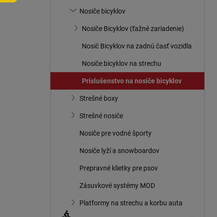
n
Nosiče bicyklov
e
l
Nosiče Bicyklov (ťažné zariadenie)
Nosič Bicyklov na zadnú časť vozidla
Nosiče bicyklov na strechu
Príslušenstvo na nosiče bicyklov
Strešné boxy
Strešné nosiče
Nosiče pre vodné športy
Nosiče lyží a snowboardov
Prepravné klietky pre psov
Zásuvkové systémy MOD
Platformy na strechu a korbu auta