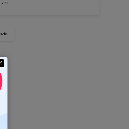
 vec
nzie
eť