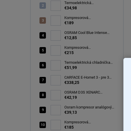
Termoelektrická
autochladnička 8 l
€34,98
Kompresorová
autochladnička 32 litrov, -20C
€189
OSRAM Cool Blue Intense
(NEXT GEN) H7 PX26d 12V
€12,85
55W (2ks) Ecopack
(64210CBN-2HB)
Kompresorová
autochladnička 40 litrov, -22C
€215
Termoelektrická chladnička
CARFACE 29 litrov -20C
€51,99
CARFACE E-Hornet 3 - pre 3
elektro/bicykle
€338,25
OSRAM D3S XENARC
ORIGINAL SPARE 35W
€42,19
PK32d-5 (66340)
Osram kompresor analógový
s tesniacou hmotou opravná
€39,13
sada TYRE Seal ESSENTIAL
(OTSK6ESN)
Kompresorová
autochladnička 25 litrov, -20C
€185