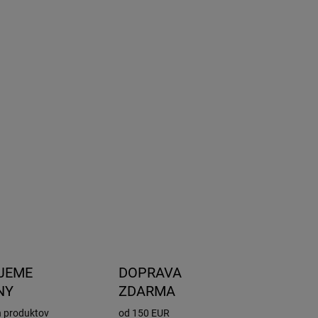
2026
NOSTI
UČENIA
−
+
Pridať do košíka
ené vložky do upínacích čeľustí pre nosiče Yakima
Click a FoldClick.
ILNÉ INFORMÁCIE
OPÝTAŤ SA
STRÁŽIŤ
JEME
DOPRAVA
NY
ZDARMA
h produktov
od 150 EUR