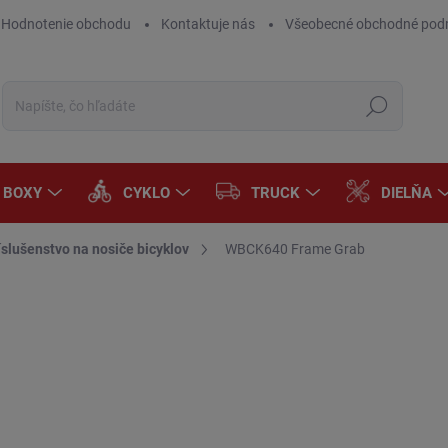
Hodnotenie obchodu
Kontaktuje nás
Všeobecné obchodné pod
Hľadať
A BOXY
CYKLO
TRUCK
DIELŇA
íslušenstvo na nosiče bicyklov
WBCK640 Frame Grab
Neohodnotené
Podrobnosti hodnotenia
€5
€4,
Jedn
SK
cena
MÔŽ