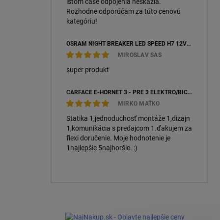
istom čase odpojenia neskazia.
Rozhodne odporúčam za túto cenovú
kategóriu!
OSRAM NIGHT BREAKER LED SPEED H7 12V 16W 6000K +450 % (64210DWNBSP450-2HB) – 2KS, ECOPACK
MIROSLAV SÁS
super produkt
CARFACE E-HORNET 3 - PRE 3 ELEKTRO/BICYKLE
MIRKO MAŤKO
Statika 1,jednoduchosť montáže 1,dizajn
1,komunikácia s predajcom 1.ďakujem za
flexi doručenie. Moje hodnotenie je
1najlepšie 5najhoršie. :)