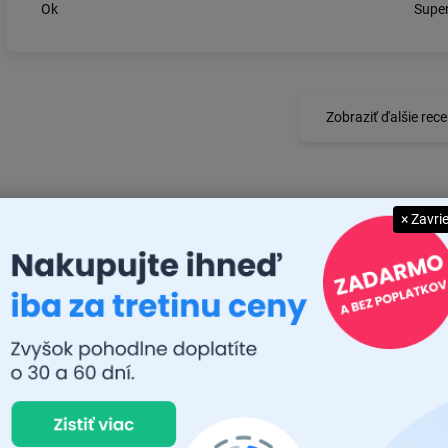
Ok
Super
Zobraziť ďalšie rece
× Zavri