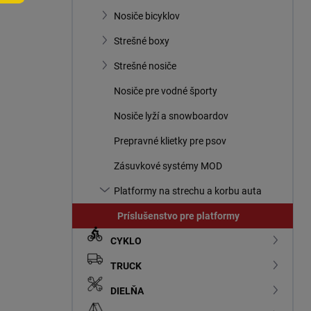
n
Nosiče bicyklov
e
l
Strešné boxy
Strešné nosiče
Nosiče pre vodné športy
Nosiče lyží a snowboardov
Prepravné klietky pre psov
Zásuvkové systémy MOD
Platformy na strechu a korbu auta
Príslušenstvo pre platformy
CYKLO
TRUCK
DIELŇA