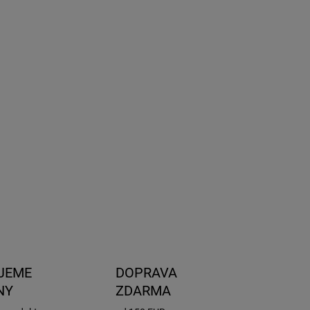
8.2026
NOSTI
UČENIA
−
+
Pridať do košíka
tér slúžiaci na upevnenie Yakima Platformy na všetky
y strešných nosičov. Set 2 kusov.
ILNÉ INFORMÁCIE
OPÝTAŤ SA
STRÁŽIŤ
JEME
DOPRAVA
NY
ZDARMA