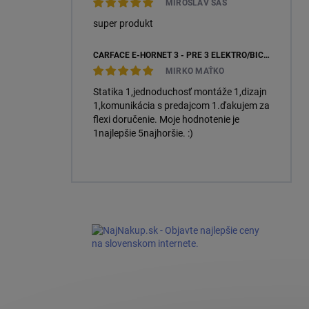
MIROSLAV SÁS
super produkt
CARFACE E-HORNET 3 - PRE 3 ELEKTRO/BICYKLE
MIRKO MAŤKO
Statika 1,jednoduchosť montáže 1,dizajn
1,komunikácia s predajcom 1.ďakujem za
flexi doručenie. Moje hodnotenie je
1najlepšie 5najhoršie. :)