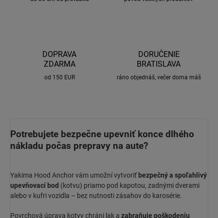
DOPRAVA
DORUČENIE
ZDARMA
BRATISLAVA
od 150 EUR
ráno objednáš, večer doma máš
Potrebujete bezpečne upevniť konce dlhého
nákladu počas prepravy na aute?
Yakima Hood Anchor vám umožní vytvoriť
bezpečný a spoľahlivý
upevňovací bod
(kotvu) priamo pod kapotou, zadnými dverami
alebo v kufri vozidla – bez nutnosti zásahov do karosérie.
Povrchová úprava kotvy chráni lak a
zabraňuje poškodeniu