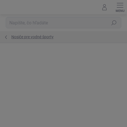
Prejsť
na
obsah
Hľadať
Nosiče pre vodné športy
Podrobnosti hodnotenia
Neohodnotené