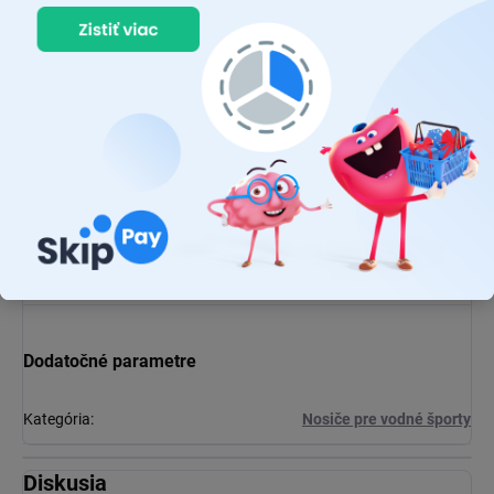
Dodatočné parametre
Kategória
:
Nosiče pre vodné športy
Diskusia