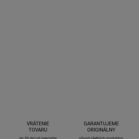
28.8.2026
MOŽNOSTI
DORUČENIA
−
+
Pridať do košíka
Vytvorte si bezpečný upevňovací bod (kotvu) pod kapotou,
piatymi dverami alebo v kufri. Povrchová úprava chráni lak.
Balenie obsahuje 2 ks.
DETAILNÉ INFORMÁCIE
OPÝTAŤ SA
STRÁŽIŤ
VRÁTENIE
GARANTUJEME
TOVARU
ORIGINÁLNY
do 30 dní od prevzatia
pôvod všetkých produktov