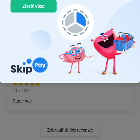
22.7.2026
Prvý nákup ,bolo to na 100 % ok ,odporučam
MICHAL MAGÁŇ
19.7.2026
Ok
JÁN BZDIL
14.7.2026
Super vec
Zobraziť ďalšie recenzie