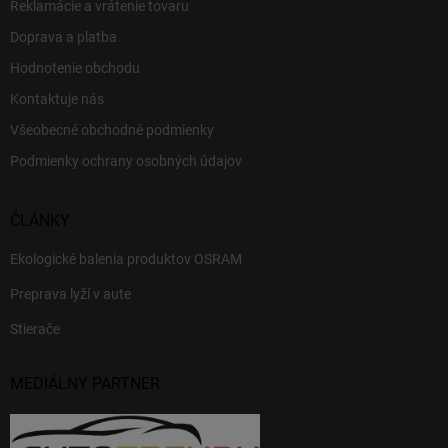
Reklamácie a vrátenie tovaru
Doprava a platba
Hodnotenie obchodu
Kontaktuje nás
Všeobecné obchodné podmienky
Podmienky ochrany osobných údajov
ČLÁNKY
Ekologické balenia produktov OSRAM
Preprava lyží v aute
Stierače
MEDIÁLNY PARTNER