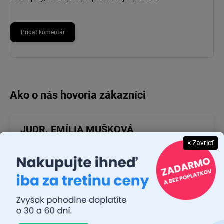
Pridať komentár
JUDR. EMÍLIA MUŠKOVÁ
× Zavrieť
26.7.2026
Rýchlosť dodania a zatiaľ funkčný tovar.
RASTISLAV TABAČEK