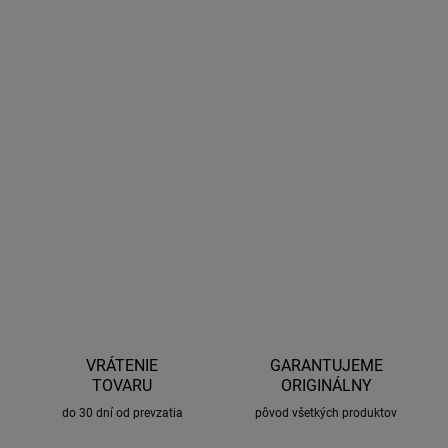
28.8.2026
MOŽNOSTI
DORUČENIA
−
+
Pridať do košíka
Univerzálne lišty s T-drážkou. Vytvárajú na vozidle možnosť
uchytenia strešných nosičov a iného príslušenstva. Dĺžka 1000
mm.
OPÝTAŤ SA
STRÁŽIŤ
VRÁTENIE
GARANTUJEME
TOVARU
ORIGINÁLNY
do 30 dní od prevzatia
pôvod všetkých produktov