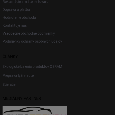
Reklamácie a vrátenie tovaru
Doprava a platba
Hodnotenie obchodu
Kontaktuje nás
Všeobecné obchodné podmienky
Podmienky ochrany osobných údajov
ČLÁNKY
Ekologické balenia produktov OSRAM
Preprava lyží v aute
Stierače
MEDIÁLNY PARTNER