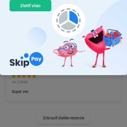
22.7.2026
Prvý nákup ,bolo to na 100 % ok ,odporučam
MICHAL MAGÁŇ
19.7.2026
Ok
JÁN BZDIL
14.7.2026
Super vec
Zobraziť ďalšie recenzie