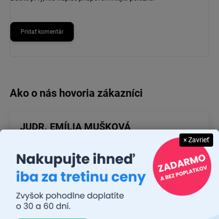
Pridať komentár
JUDR. EMÍLIA MUŠKOVÁ
× Zavrieť
26.7.2026
Rýchlosť dodania a zatiaľ funkčný tovar.
RASTISLAV TABAČEK