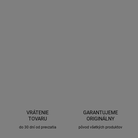
10.8.2026
MOŽNOSTI
DORUČENIA
−
+
Pridať do košíka
Univerzálne lišty s T-drážkou. Vytvárajú na vozidle možnosť
uchytenia strešných nosičov a iného príslušenstva. Dĺžka 1200
mm.
OPÝTAŤ SA
STRÁŽIŤ
VRÁTENIE
GARANTUJEME
TOVARU
ORIGINÁLNY
do 30 dní od prevzatia
pôvod všetkých produktov