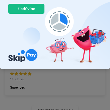
22.7.2026
Prvý nákup ,bolo to na 100 % ok ,odporučam
MICHAL MAGÁŇ
19.7.2026
Ok
JÁN BZDIL
14.7.2026
Super vec