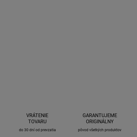
10.8.2026
MOŽNOSTI
DORUČENIA
−
+
Pridať do košíka
Pźdro na SKS zámky. Urobte svoje príslušenstvo uzamykateľným.
Zámky sa dokupujú samostatne.
DETAILNÉ INFORMÁCIE
OPÝTAŤ SA
STRÁŽIŤ
VRÁTENIE
GARANTUJEME
TOVARU
ORIGINÁLNY
do 30 dní od prevzatia
pôvod všetkých produktov