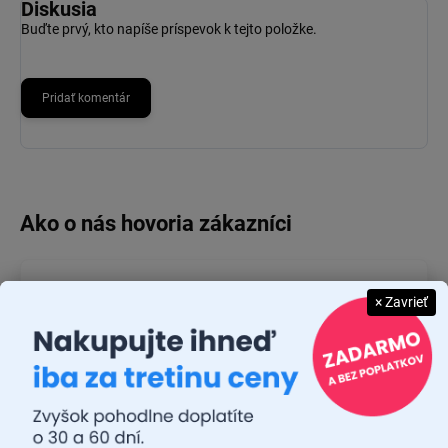
Diskusia
Buďte prvý, kto napíše príspevok k tejto položke.
Pridať komentár
JUDR. EMÍLIA MUŠKOVÁ
× Zavrieť
26.7.2026
Rýchlosť dodania a zatiaľ funkčný tovar.
RASTISLAV TABAČEK