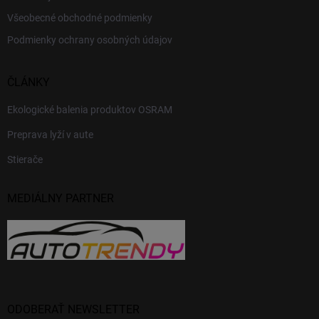
Všeobecné obchodné podmienky
Podmienky ochrany osobných údajov
ČLÁNKY
Ekologické balenia produktov OSRAM
Preprava lyží v aute
Stierače
MEDIÁLNY PARTNER
ODOBERAŤ NEWSLETTER