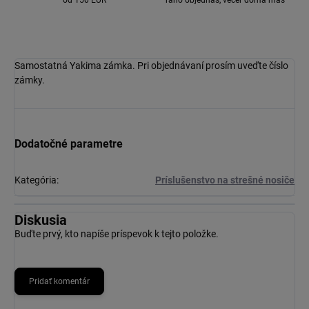
od 150 EUR
ráno objednáš, večer doma máš
Samostatná Yakima zámka. Pri objednávaní prosím uveďte číslo
zámky.
Dodatočné parametre
Kategória
:
Príslušenstvo na strešné nosiče
Diskusia
Buďte prvý, kto napíše príspevok k tejto položke.
Pridať komentár