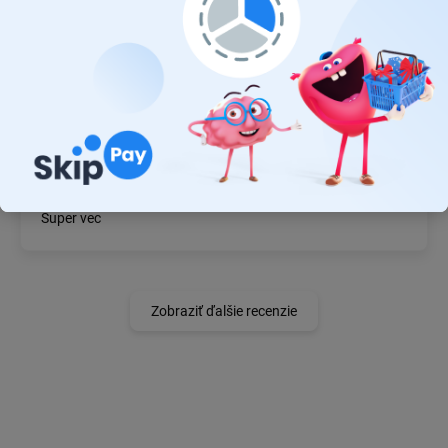
19.7.2026
Ok
JÁN BZDIL
14.7.2026
Super vec
Zobraziť ďalšie recenzie