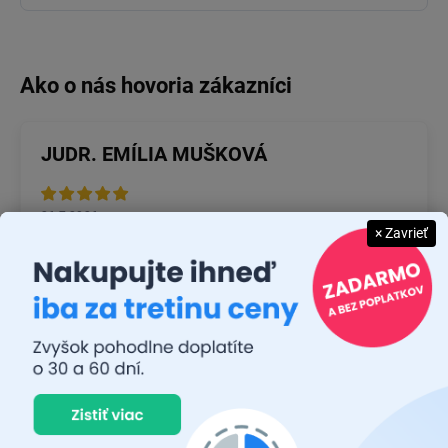
JUDR. EMÍLIA MUŠKOVÁ
26.7.2026
× Zavrieť
Rýchlosť dodania a zatiaľ funkčný tovar.
RASTISLAV TABAČEK
22.7.2026
Prvý nákup ,bolo to na 100 % ok ,odporučam
MICHAL MAGÁŇ