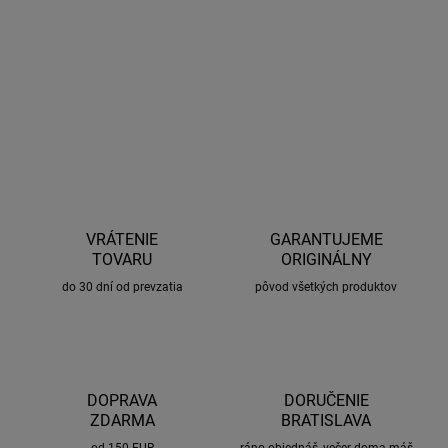
Samostatná Yakima zámka. Pri objednávaní prosím uveďte číslo
zámky.
DETAILNÉ INFORMÁCIE
OPÝTAŤ SA
STRÁŽIŤ
VRÁTENIE
GARANTUJEME
TOVARU
ORIGINÁLNY
do 30 dní od prevzatia
pôvod všetkých produktov
DOPRAVA
DORUČENIE
ZDARMA
BRATISLAVA