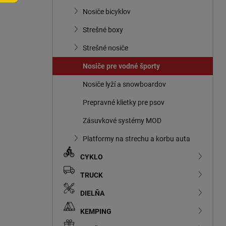
n
Nosiče bicyklov
e
l
Strešné boxy
Strešné nosiče
Nosiče pre vodné športy
Nosiče lyží a snowboardov
Prepravné klietky pre psov
Zásuvkové systémy MOD
Platformy na strechu a korbu auta
CYKLO
TRUCK
DIELŇA
KEMPING