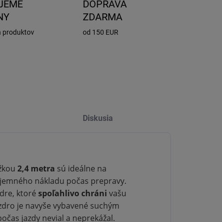
JEME
DOPRAVA
NY
ZDARMA
h produktov
od 150 EUR
Diskusia
ĺžkou
2,4 metra
sú ideálne na
bjemného nákladu počas prepravy.
dre, ktoré
spoľahlivo chráni
vašu
uzdro je navyše vybavené suchým
čas jazdy nevial a neprekážal.