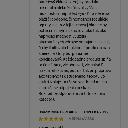
batériový článok, ktorý by produkt
posunul o niekoľko úrovni vyššie s
možnosťou, napríklad využiť ho v lete na
pláži či podobne, či nemožnos regulácie
teploty, ale to v tejto cenovej hladine by
bol nesmiernym luxus rovnako tak ako
napríklad možnosť využitia
alternatívnych zdrojov napájania, ale nič,
čo by limitovalo funkčnosť produktu na v
smere na ktorý bol primárne
koncipovaný. Každopádne produkt spĺňa
to čo sľubuje, vie ohrievať, vie chladiť,
celkom efektívne, poslúži tak pri preprave
ako teplého tak studeného, teplotu vo
vnútri izoluje, takže sa veci hneď ani po
istom čase odpojenia neskazia.
Rozhodne odporúčam za túto cenovú
kategóriu!
OSRAM NIGHT BREAKER LED SPEED H7 12V 16W 6000K +450 % (64210DWNBSP450-2HB) – 2KS, ECOPACK
MIROSLAV SÁS
super produkt