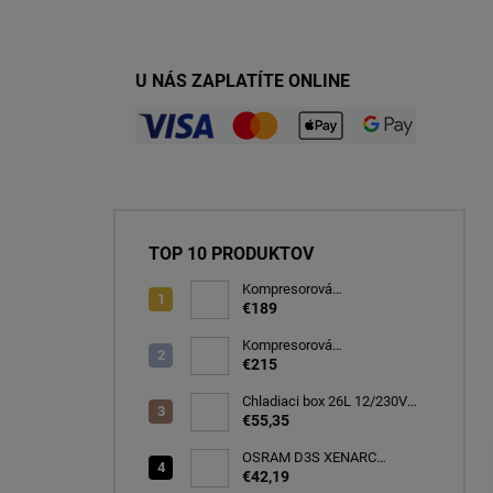
U NÁS ZAPLATÍTE ONLINE
TOP 10 PRODUKTOV
Kompresorová
autochladnička 32 litrov, -20C
€189
Kompresorová
autochladnička 40 litrov, -22C
€215
Chladiaci box 26L 12/230V
autochladnička, modrá
€55,35
CARFACE
OSRAM D3S XENARC
ORIGINAL SPARE 35W
€42,19