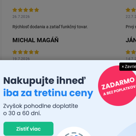
26.7.2026
22.7.
Rýchlosť dodania a zatiaľ funkčný tovar.
Prvý 
MICHAL MAGÁŇ
JÁN
19.7.2026
14.7.
× Zavri
Ok
Super
Zobraziť ďalšie rece