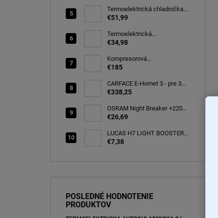
PK32d-5 (66340)
Termoelektrická chladnička
CARFACE 29 litrov -20C
€51,99
Termoelektrická
autochladnička 8 l
€34,98
Kompresorová
autochladnička 25 litrov, -20C
€185
CARFACE E-Hornet 3 - pre 3
elektro/bicykle
€338,25
OSRAM Night Breaker +220%
H7 PX26d 12V 55W BOX
€26,69
(64210NB220-2HB)
LUCAS H7 LIGHT BOOSTER
INFINITY +150% 12V 55W
€7,38
PX26d BOX (LLXH7150TR)
POSLEDNÉ HODNOTENIE
PRODUKTOV