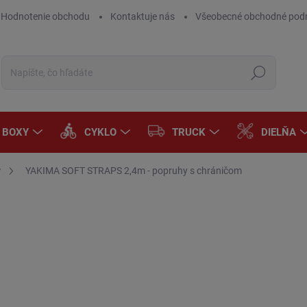
Hodnotenie obchodu
Kontaktuje nás
Všeobecné obchodné pod
Hľadať
A BOXY
CYKLO
TRUCK
DIELŇA
y
YAKIMA SOFT STRAPS 2,4m - popruhy s chráničom
Neohodnotené
Podrobnosti hodnotenia
€3
€32
Jedn
SK
cena
MÔŽ