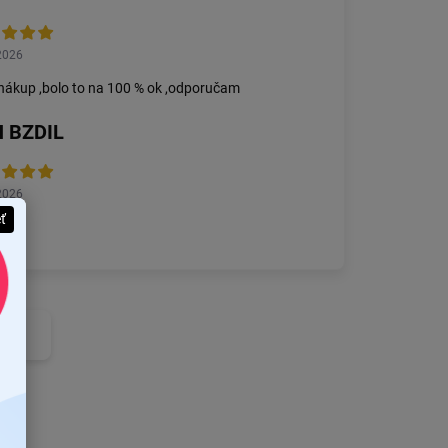
2026
nákup ,bolo to na 100 % ok ,odporučam
 BZDIL
2026
eť
 vec
nzie