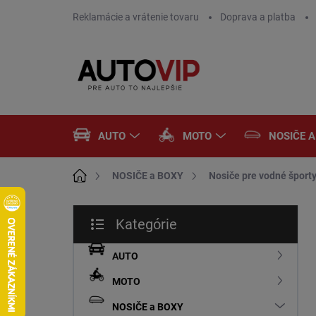
Prejsť
Reklamácie a vrátenie tovaru
Doprava a platba
na
obsah
AUTO
MOTO
NOSIČE 
Domov
NOSIČE a BOXY
Nosiče pre vodné šport
B
Kategórie
o
Preskočiť
č
kategórie
n
AUTO
ý
MOTO
p
a
NOSIČE a BOXY