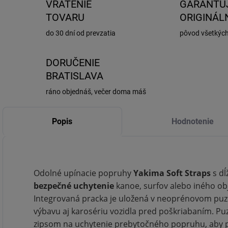
VRÁTENIE
GARANTU
TOVARU
ORIGINÁL
do 30 dní od prevzatia
pôvod všetkýc
DORUČENIE
BRATISLAVA
ráno objednáš, večer doma máš
Popis
Hodnotenie
Odolné upínacie popruhy
Yakima Soft Straps
s d
bezpečné uchytenie
kanoe, surfov alebo iného o
Integrovaná pracka je uložená v neoprénovom puz
výbavu aj karosériu vozidla pred poškriabaním. P
zipsom na uchytenie prebytočného popruhu, aby po