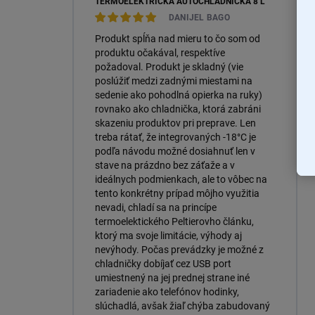
TERMOELEKTRICKÁ AUTOCHLADNIČKA 8 L
DANIJEL BAGO
Produkt spĺňa nad mieru to čo som od
produktu očakával, respektíve
požadoval. Produkt je skladný (vie
poslúžiť medzi zadnými miestami na
sedenie ako pohodlná opierka na ruky)
rovnako ako chladnička, ktorá zabráni
skazeniu produktov pri preprave. Len
treba rátať, že integrovaných -18°C je
podľa návodu možné dosiahnuť len v
stave na prázdno bez záťaže a v
ideálnych podmienkach, ale to vôbec na
tento konkrétny prípad môjho využitia
nevadi, chladí sa na princípe
termoelektického Peltierovho článku,
ktorý ma svoje limitácie, výhody aj
nevýhody. Počas prevádzky je možné z
chladničky dobíjať cez USB port
umiestnený na jej prednej strane iné
zariadenie ako telefónov hodinky,
slúchadlá, avšak žiaľ chýba zabudovaný