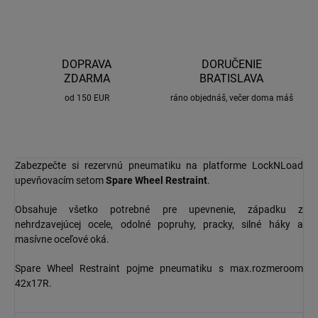
DOPRAVA
DORUČENIE
ZDARMA
BRATISLAVA
od 150 EUR
ráno objednáš, večer doma máš
Zabezpečte si rezervnú pneumatiku na platforme LockNLoad
upevňovacím setom
Spare Wheel Restraint
.
Obsahuje všetko potrebné pre upevnenie, západku z
nehrdzavejúcej ocele, odolné popruhy, pracky, silné háky a
masívne oceľové oká.
Spare Wheel Restraint pojme pneumatiku s max.rozmeroom
42x17R.