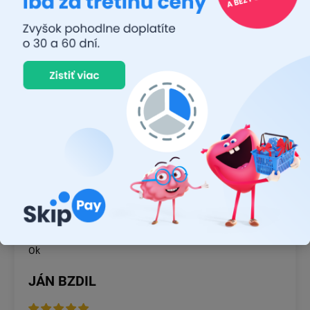
26.7.2026
Rýchlosť dodania a zatiaľ funkčný tovar.
RASTISLAV TABAČEK
22.7.2026
Prvý nákup ,bolo to na 100 % ok ,odporučam
MICHAL MAGÁŇ
19.7.2026
Ok
JÁN BZDIL