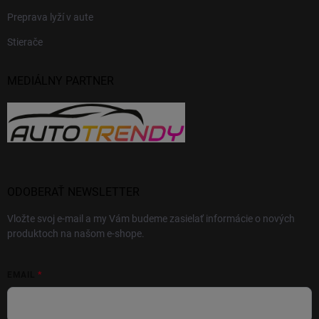
Preprava lyží v aute
Stierače
MEDIÁLNY PARTNER
ODOBERAŤ NEWSLETTER
Vložte svoj e-mail a my Vám budeme zasielať informácie o nových
produktoch na našom e-shope.
EMAIL