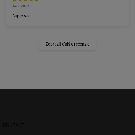
14.7.2026
Super vec
Zobraziť ďalšie recenzie
Z
á
p
ä
t
i
KONTAKT
e