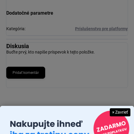
Dodatočné parametre
Kategória
:
Príslušenstvo pre platformy
Diskusia
Buďte prvý, kto napíše príspevok k tejto položke.
Pridať komentár
× Zavrieť
JUDR. EMÍLIA MUŠKOVÁ