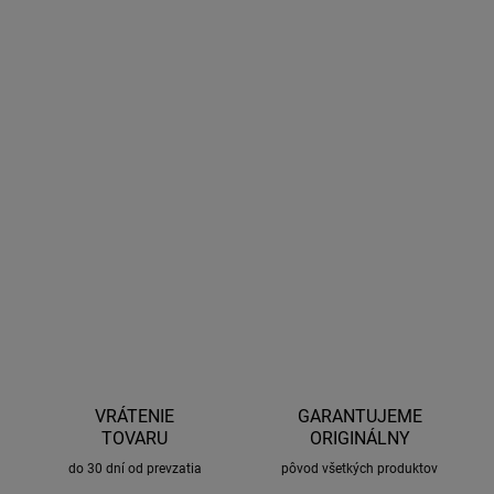
11.8.2026
MOŽNOSTI
DORUČENIA
−
+
Pridať do košíka
Upevňovací set rezervného kolesa na Yakima Platformu. Pojme
pneumatiku s maximálnym rozmerom 42x17R.
DETAILNÉ INFORMÁCIE
OPÝTAŤ SA
STRÁŽIŤ
VRÁTENIE
GARANTUJEME
TOVARU
ORIGINÁLNY
do 30 dní od prevzatia
pôvod všetkých produktov