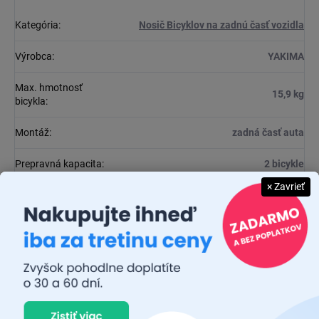
Kategória
:
Nosič Bicyklov na zadnú časť vozidla
Výrobca
:
YAKIMA
Max. hmotnosť
15,9 kg
bicykla
:
Montáž
:
zadná časť auta
Prepravná kapacita
:
2 bicykle
× Zavrieť
Zamykanie nosiča
:
áno
Rozmery (Š x D x V)
:
101.6 x 33.0 x 48.3 cm
Diskusia
Buďte prvý, kto napíše príspevok k tejto položke.