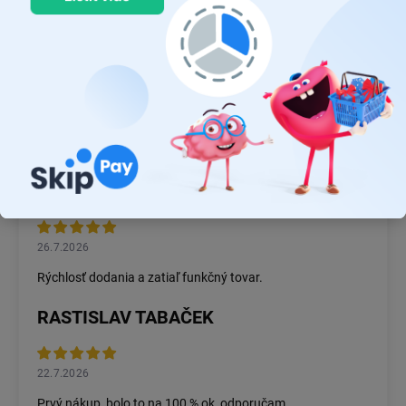
Pridať komentár
JUDR. EMÍLIA MUŠKOVÁ
26.7.2026
Rýchlosť dodania a zatiaľ funkčný tovar.
RASTISLAV TABAČEK
22.7.2026
Prvý nákup ,bolo to na 100 % ok ,odporučam