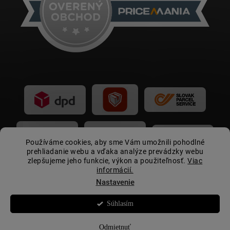
Používáme cookies, aby sme Vám umožnili pohodlné
prehliadanie webu a vďaka analýze prevádzky webu
zlepšujeme jeho funkcie, výkon a použiteľnosť.
Viac
informácií.
Nastavenie
Súhlasím
Copyright 2026
Autovip.sk
. Všetky práva vyhradené.
☀️
Letná akcia:
zľava 15 € pri nákupe nad 399 € s
kupónom
LETOAV2026
Odmietnuť