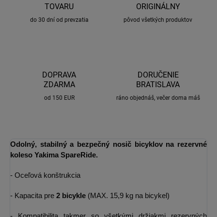
TOVARU
ORIGINÁLNY
do 30 dní od prevzatia
pôvod všetkých produktov
DOPRAVA
DORUČENIE
ZDARMA
BRATISLAVA
od 150 EUR
ráno objednáš, večer doma máš
Odolný, stabilný a bezpečný nosič bicyklov na rezervné
koleso Yakima SpareRide.
- Oceľová konštrukcia
- Kapacita pre
2 bicykle
(MAX. 15,9 kg na bicykel)
- Kompatibilita takmer so všetkými držiakmi rezervných