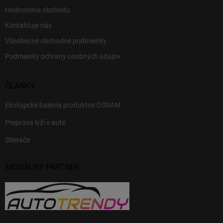
Hodnotenie obchodu
Kontaktuje nás
Všeobecné obchodné podmienky
Podmienky ochrany osobných údajov
ČLÁNKY
Ekologické balenia produktov OSRAM
Preprava lyží v aute
Stierače
MEDIÁLNY PARTNER