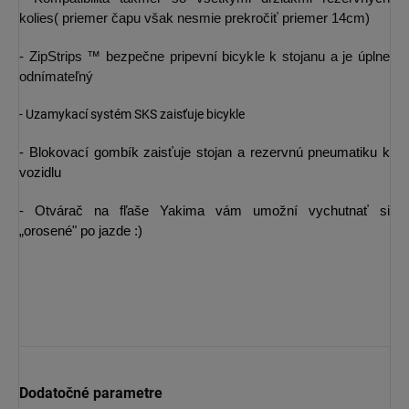
kolies( priemer čapu však nesmie prekročiť priemer 14cm)
- ZipStrips ™ bezpečne pripevní bicykle k stojanu a je úplne
odnímateľný
-
Uzamykací systém SKS zaisťuje bicykle
- Blokovací gombík zaisťuje stojan a rezervnú pneumatiku k
vozidlu
- Otvárač na fľaše Yakima vám umožní vychutnať si
„orosené" po jazde :)
Dodatočné parametre