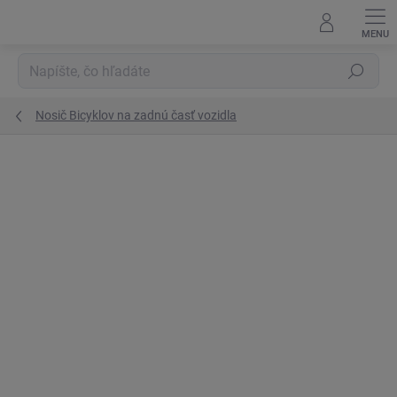
Prejsť
na
obsah
Hľadať
Nosič Bicyklov na zadnú časť vozidla
Podrobnosti hodnotenia
Neohodnotené
ZNAČKA:
YAKIMA
AKCIA