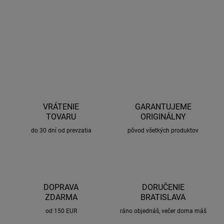
−
+
Pridať do košíka
OPÝTAŤ SA
STRÁŽIŤ
VRÁTENIE
GARANTUJEME
TOVARU
ORIGINÁLNY
do 30 dní od prevzatia
pôvod všetkých produktov
DOPRAVA
DORUČENIE
ZDARMA
BRATISLAVA
od 150 EUR
ráno objednáš, večer doma máš