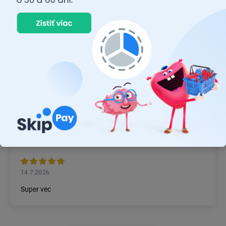
RASTISLAV TABAČEK
22.7.2026
Prvý nákup ,bolo to na 100 % ok ,odporučam
MICHAL MAGÁŇ
19.7.2026
Ok
JÁN BZDIL
14.7.2026
Super vec