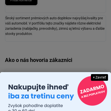
Pridať komentár
Široký sortiment prémiových
auto doplnkov
najvyššej kvality pre
váš automobil. V portfóliu tejto značky nájdete rôzne elektrické
zariadenia (
nabíjačky
, prevodníky), zimnú aj letnú výbavu a ďalšie
stovky produktov.
JUDR. EMÍLIA MUŠKOVÁ
× Zavrieť
26.7.2026
Rýchlosť dodania a zatiaľ funkčný tovar.