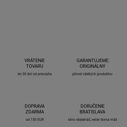
−
+
Pridať do košíka
OPÝTAŤ SA
STRÁŽIŤ
VRÁTENIE
GARANTUJEME
TOVARU
ORIGINÁLNY
do 30 dní od prevzatia
pôvod všetkých produktov
DOPRAVA
DORUČENIE
ZDARMA
BRATISLAVA
od 150 EUR
ráno objednáš, večer doma máš