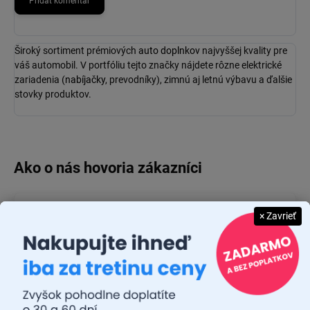
Pridať komentár
Široký sortiment prémiových
auto doplnkov
najvyššej kvality pre
váš automobil. V portfóliu tejto značky nájdete rôzne elektrické
zariadenia (
nabíjačky
, prevodníky), zimnú aj letnú výbavu a ďalšie
stovky produktov.
JUDR. EMÍLIA MUŠKOVÁ
× Zavrieť
26.7.2026
Rýchlosť dodania a zatiaľ funkčný tovar.