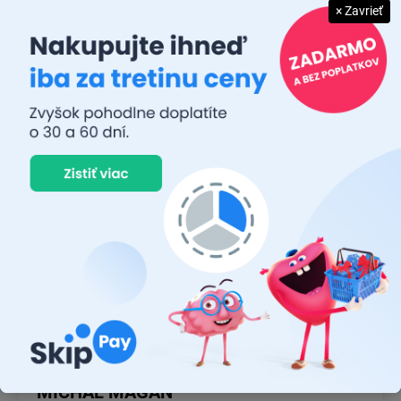
× Zavrieť
JUDR. EMÍLIA MUŠKOVÁ
26.7.2026
Rýchlosť dodania a zatiaľ funkčný tovar.
RASTISLAV TABAČEK
22.7.2026
Prvý nákup ,bolo to na 100 % ok ,odporučam
MICHAL MAGÁŇ