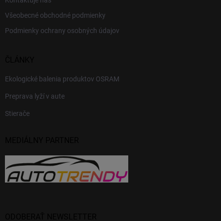
Kontaktuje nás
Všeobecné obchodné podmienky
Podmienky ochrany osobných údajov
ČLÁNKY
Ekologické balenia produktov OSRAM
Preprava lyží v aute
Stierače
MEDIÁLNY PARTNER
ODOBERAŤ NEWSLETTER