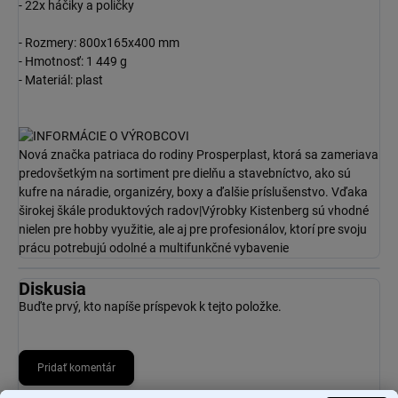
- 22x háčiky a poličky
- Rozmery: 800x165x400 mm
- Hmotnosť: 1 449 g
- Materiál: plast
Nová značka patriaca do rodiny Prosperplast, ktorá sa zameriava
predovšetkým na sortiment pre dielňu a stavebníctvo, ako sú
kufre na náradie, organizéry, boxy a ďalšie príslušenstvo. Vďaka
širokej škále produktových radov|Výrobky Kistenberg sú vhodné
nielen pre hobby využitie, ale aj pre profesionálov, ktorí pre svoju
prácu potrebujú odolné a multifunkčné vybavenie
Diskusia
Buďte prvý, kto napíše príspevok k tejto položke.
Pridať komentár