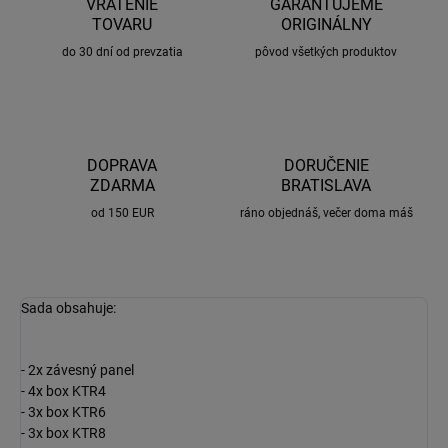
VRÁTENIE
GARANTUJEME
TOVARU
ORIGINÁLNY
do 30 dní od prevzatia
pôvod všetkých produktov
DOPRAVA
DORUČENIE
ZDARMA
BRATISLAVA
od 150 EUR
ráno objednáš, večer doma máš
Sada obsahuje:
- 2x závesný panel
- 4x box KTR4
- 3x box KTR6
- 3x box KTR8