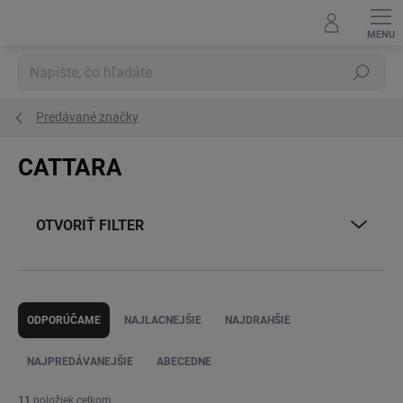
Prejsť
na
obsah
Hľadať
Predávané značky
CATTARA
OTVORIŤ FILTER
R
a
ODPORÚČAME
NAJLACNEJŠIE
NAJDRAHŠIE
d
e
NAJPREDÁVANEJŠIE
ABECEDNE
n
i
11
položiek celkom