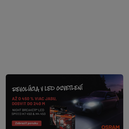
€14 bez DPH
€17,48 bez DPH
Do košíka
Detail
Vakuové vrecko, s ktorým
Vakuové vrecko, s ktorým
dokážeš znížiť objem
dokážeš znížiť objem
balených vecí až o 80%.
balených vecí až o 80%.
Výborne poslúži na
Výborne poslúži na
roztriedenie vecí pri balení,
roztriedenie vecí pri balení,
môžeš si doň odložiť
môžeš si doň odložiť
napríklad špinavé prádlo.
napríklad špinavé prádlo.
Oceníš ho...
Oceníš ho...