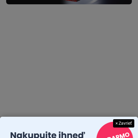
DODANIE ZA 3 AŽ 4 DNI
DODANIE ZA 3 AŽ 4 DNI
Grilovacie náradie
Plynový varič Traveler
WOOD sada 3ks
€40,59
€19,88
€33 bez DPH
€16,16 bez DPH
Do košíka
Do košíka
Cestovný varič s výkonom
Značka Cattara je nová
× Zavrieť
horáka 2 200 W funguje na
značka, ktorá od roku 2016
propán-bután a je vybavený
prináša na trh výrobky na
priestorom na umiestnenie