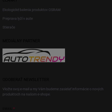
ČLÁNKY
Ekologické balenia produktov OSRAM
Preprava lyží v aute
Stierače
MEDIÁLNY PARTNER
ODOBERAŤ NEWSLETTER
Vložte svoj e-mail a my Vám budeme zasielať informácie o nových
produktoch na našom e-shope.
EMAIL