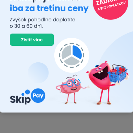
kempovanie, rybárčenie a do
kartuše CP250 s hmotnosťou
prírody. Víziou značky je
220 g. Všetky použité plyny
ponúkať kvalitné kempingové
musia spĺňať...
a outdoorové...
DODANIE ZA 3 AŽ 4 DNI
DODANIE ZA 3 AŽ 4 DNI
Grilovacie nože sada
Grilovacie náradie
4+1+1
sada 11ks ALU kufrík
€37,29
€54,58
€30,32 bez DPH
€44,37 bez DPH
Do košíka
Do košíka