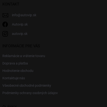
r
i
KONTAKT
v
e
k
y
info
@
autovip.sk
v
ý
Autovip.sk
p
i
autovip.sk
s
u
INFORMÁCIE PRE VÁS
Reklamácie a vrátenie tovaru
Doprava a platba
Hodnotenie obchodu
Kontaktuje nás
Všeobecné obchodné podmienky
Podmienky ochrany osobných údajov