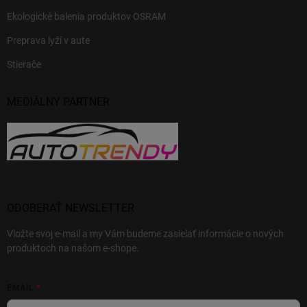
Ekologické balenia produktov OSRAM
Preprava lyží v aute
Stierače
MEDIÁLNY PARTNER
ODOBERAŤ NEWSLETTER
Vložte svoj e-mail a my Vám budeme zasielať informácie o nových
produktoch na našom e-shope.
EMAIL