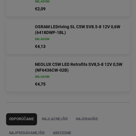
SKLADOM
€2,09
OSRAM LEDriving SL C5W SV8.5-8 12V 0,6W
(6418DWP-1BL)
SKLADOM
€4,13
NEOLUX C5W LED Retrofits SV8,5-8 12V 0,5W
(NF6436CW-02B)
SKLADOM
€4,75
R
a
ODPORÚČAME
NAJLACNEJŠIE
NAJDRAHŠIE
d
e
NAJPREDÁVANEJŠIE
ABECEDNE