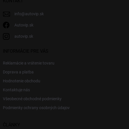
i
KONTAKT
e
info
@
autovip.sk
Autovip.sk
autovip.sk
INFORMÁCIE PRE VÁS
Reklamácie a vrátenie tovaru
Doprava a platba
Hodnotenie obchodu
Kontaktuje nás
Všeobecné obchodné podmienky
Podmienky ochrany osobných údajov
ČLÁNKY