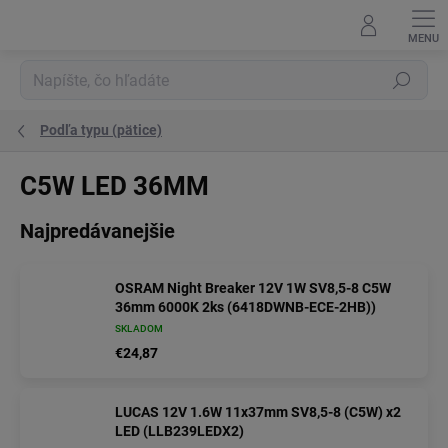
Prejsť
na
obsah
Hľadať
Podľa typu (pätice)
C5W LED 36MM
Najpredávanejšie
OSRAM Night Breaker 12V 1W SV8,5-8 C5W
36mm 6000K 2ks (6418DWNB-ECE-2HB))
SKLADOM
€24,87
LUCAS 12V 1.6W 11x37mm SV8,5-8 (C5W) x2
LED (LLB239LEDX2)