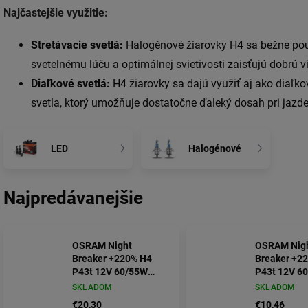
Najčastejšie využitie:
Stretávacie svetlá:
Halogénové žiarovky H4 sa bežne použ
svetelnému lúču a optimálnej svietivosti zaisťujú dobrú v
Diaľkové svetlá:
H4 žiarovky sa dajú využiť aj ako diaľkov
svetla,
ktorý umožňuje dostatočne ďaleký dosah pri jazde
LED
Halogénové
Najpredávanejšie
OSRAM Night
OSRAM Nig
Breaker +220% H4
Breaker +2
P43t 12V 60/55W
P43t 12V 6
BOX (64193NB220-
(64193NB2
SKLADOM
SKLADOM
2HB)
€20,30
€10,46