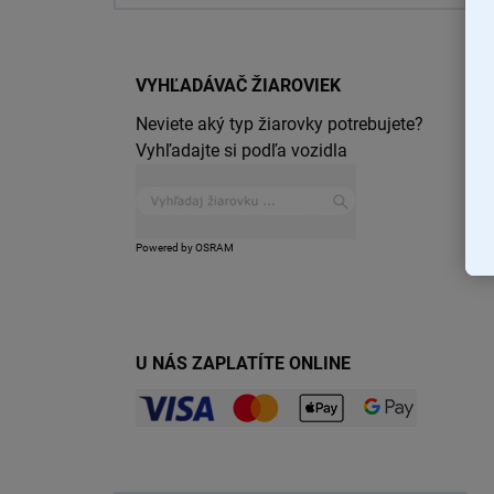
VYHĽADÁVAČ ŽIAROVIEK
Neviete aký typ žiarovky potrebujete?
Vyhľadajte si podľa vozidla
Powered by OSRAM
U NÁS ZAPLATÍTE ONLINE