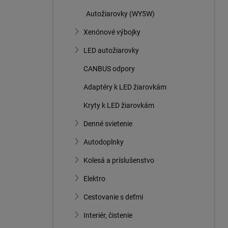
Autožiarovky (WY5W)
Xenónové výbojky
LED autožiarovky
CANBUS odpory
Adaptéry k LED žiarovkám
Kryty k LED žiarovkám
Denné svietenie
Autodoplnky
Kolesá a príslušenstvo
Elektro
Cestovanie s deťmi
Interiér, čistenie