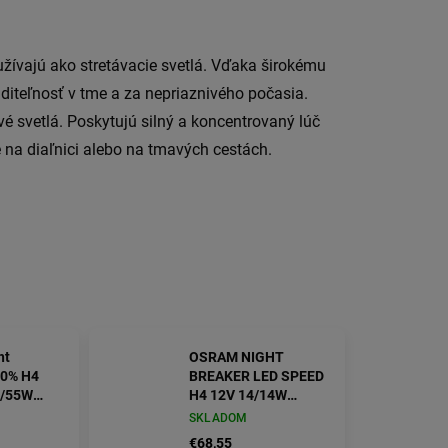
ívajú ako stretávacie svetlá.
Vďaka širokému
iditeľnosť v tme a za nepriaznivého počasia.
é svetlá.
Poskytujú silný a koncentrovaný lúč
 na diaľnici alebo na tmavých cestách.
ht
OSRAM NIGHT
20% H4
BREAKER LED SPEED
0/55W
H4 12V 14/14W
20)
6000K OSRAM box 1
SKLADOM
ks EcoPack
€68,55