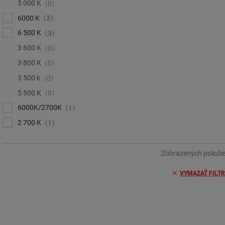
5 000 K
0
6000 K
3
6 500 K
3
3 600 K
0
3 800 K
0
3 500 k
0
5 500 K
0
6000K/2700K
1
2 700 K
1
Zobrazených položi
VYMAZAŤ FILT
V
ý
64193DWNBVNT-2MB2
64193DWNB
p