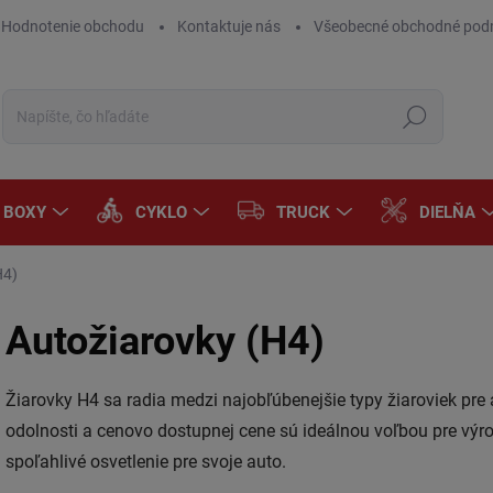
Hodnotenie obchodu
Kontaktuje nás
Všeobecné obchodné pod
Hľadať
A BOXY
CYKLO
TRUCK
DIELŇA
H4)
Autožiarovky (H4)
Žiarovky H4 sa radia medzi najobľúbenejšie typy žiaroviek pre 
odolnosti a cenovo dostupnej cene sú ideálnou voľbou pre výro
spoľahlivé osvetlenie pre svoje auto.