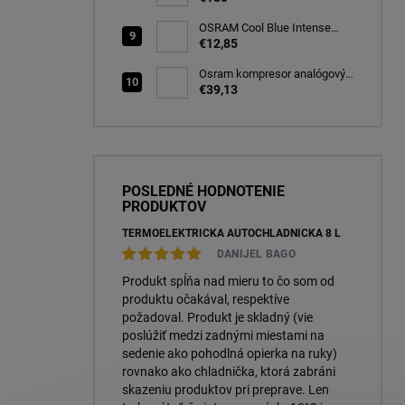
OSRAM Cool Blue Intense
(NEXT GEN) H7 PX26d 12V
€12,85
55W (2ks) Ecopack
(64210CBN-2HB)
Osram kompresor analógový
s tesniacou hmotou opravná
€39,13
sada TYRE Seal ESSENTIAL
(OTSK6ESN)
POSLEDNÉ HODNOTENIE
PRODUKTOV
TERMOELEKTRICKÁ AUTOCHLADNIČKA 8 L
DANIJEL BAGO
Produkt spĺňa nad mieru to čo som od
produktu očakával, respektíve
požadoval. Produkt je skladný (vie
poslúžiť medzi zadnými miestami na
sedenie ako pohodlná opierka na ruky)
rovnako ako chladnička, ktorá zabráni
skazeniu produktov pri preprave. Len