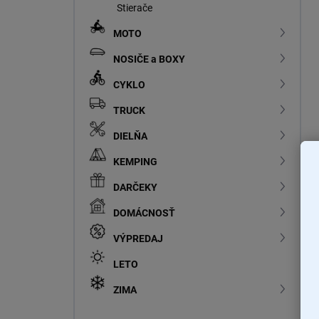
Stierače
MOTO
NOSIČE a BOXY
CYKLO
TRUCK
DIELŇA
KEMPING
DARČEKY
DOMÁCNOSŤ
VÝPREDAJ
LETO
ZIMA