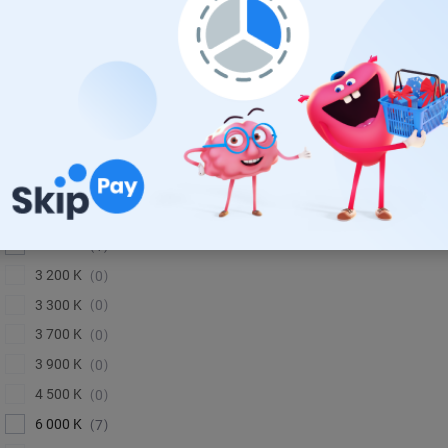
TECHNOLÓGIA
halogen
20
LED
16
TEPLOTA (FARBA)
3 000 K
1
3 200 K
0
3 300 K
0
3 700 K
0
3 900 K
0
4 500 K
0
6 000 K
7