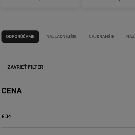
R
a
ODPORÚČAME
NAJLACNEJŠIE
NAJDRAHŠIE
NAJ
d
e
n
i
e
ZAVRIEŤ FILTER
p
r
o
CENA
d
u
k
t
€
34
o
v