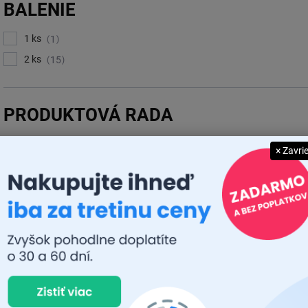
BALENIE
1 ks
1
2 ks
15
PRODUKTOVÁ RADA
Night Breaker
4
× Zavri
ORIGINAL LINE
0
ULTRA LIFE
0
LEDBOOSTER
1
VISION PRO
1
LIGHT BOOSTER
0
LEDriving
10
COOL BLUE
0