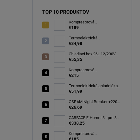
TOP 10 PRODUKTOV
Kompresorová
autochladnička 32 litrov, -20C
€189
Termoelektrická
autochladnička 8 l
€34,98
Chladiaci box 26L 12/230V
autochladnička, modrá
€55,35
CARFACE
Kompresorová
autochladnička 40 litrov, -22C
€215
Termoelektrická chladnička
CARFACE 29 litrov -20C
€51,99
OSRAM Night Breaker +220%
H7 PX26d 12V 55W BOX
€26,69
(64210NB220-2HB)
CARFACE E-Hornet 3 - pre 3
elektro/bicykle
€338,25
Kompresorová
autochladnička 25 litrov, -20C
€185