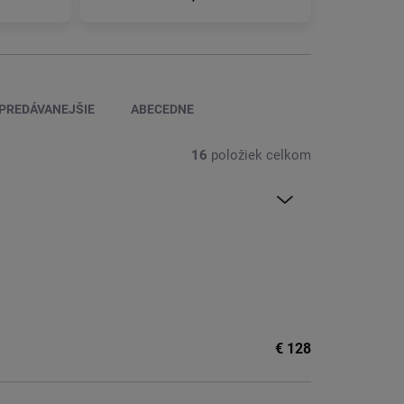
64193DWNBSP-1HB
PREDÁVANEJŠIE
ABECEDNE
16
položiek celkom
€
128