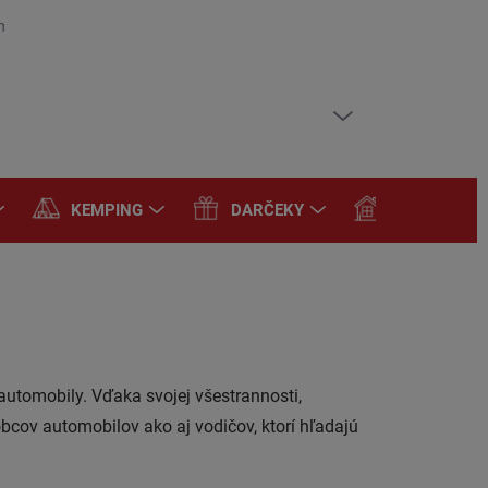
mienky
Podmienky ochrany osobných údajov
PRÁZDNY KOŠÍK
NÁKUPNÝ
KOŠÍK
KEMPING
DARČEKY
DOMÁCNOS
automobily. Vďaka svojej všestrannosti,
bcov automobilov ako aj vodičov, ktorí hľadajú