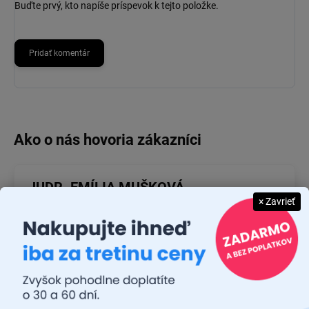
Buďte prvý, kto napíše príspevok k tejto položke.
Pridať komentár
JUDR. EMÍLIA MUŠKOVÁ
× Zavrieť
26.7.2026
Rýchlosť dodania a zatiaľ funkčný tovar.
RASTISLAV TABAČEK