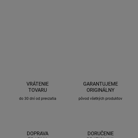
Ťažné lano s karabínami (od 2500kg do 5000 kg) 4 m
DETAILNÉ INFORMÁCIE
OPÝTAŤ SA
STRÁŽIŤ
VRÁTENIE
GARANTUJEME
TOVARU
ORIGINÁLNY
do 30 dní od prevzatia
pôvod všetkých produktov
DOPRAVA
DORUČENIE