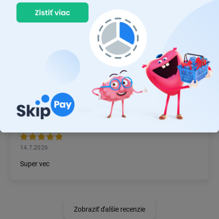
22.7.2026
Prvý nákup ,bolo to na 100 % ok ,odporučam
MICHAL MAGÁŇ
19.7.2026
Ok
JÁN BZDIL
14.7.2026
Super vec
Zobraziť ďalšie recenzie