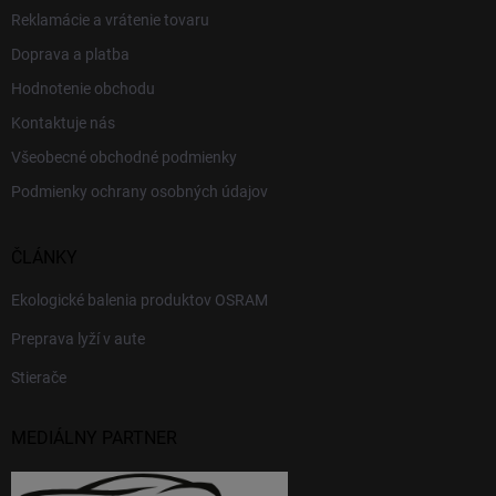
Reklamácie a vrátenie tovaru
Doprava a platba
Hodnotenie obchodu
Kontaktuje nás
Všeobecné obchodné podmienky
Podmienky ochrany osobných údajov
ČLÁNKY
Ekologické balenia produktov OSRAM
Preprava lyží v aute
Stierače
MEDIÁLNY PARTNER