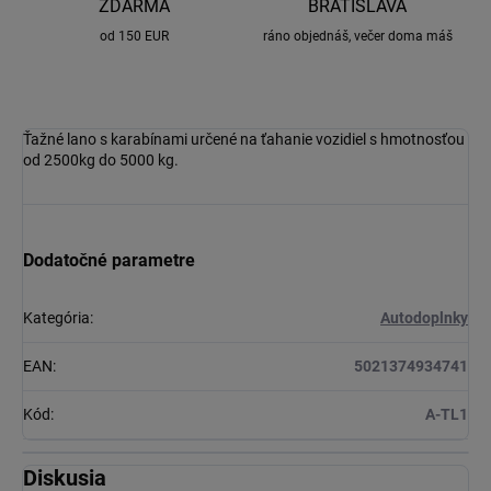
ZDARMA
BRATISLAVA
od 150 EUR
ráno objednáš, večer doma máš
Ťažné lano s karabínami určené na ťahanie vozidiel s hmotnosťou
od 2500kg do 5000 kg.
Dodatočné parametre
Kategória
:
Autodoplnky
EAN
:
5021374934741
Kód
:
A-TL1
Diskusia