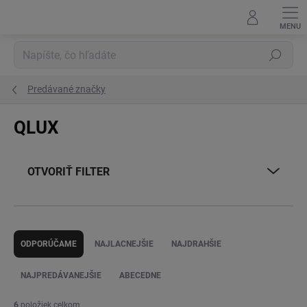
Prejsť
na
obsah
Hľadať
Predávané značky
QLUX
OTVORIŤ FILTER
R
a
ODPORÚČAME
NAJLACNEJŠIE
NAJDRAHŠIE
d
e
NAJPREDÁVANEJŠIE
ABECEDNE
n
i
6
položiek celkom