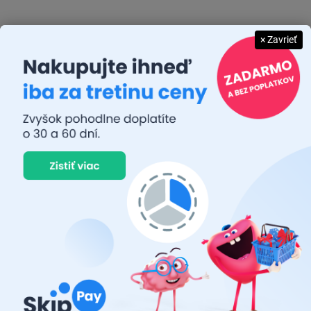
€3 bez DPH
Do košíka
Do košíka
× Zavrieť
Ťažné lano s karabínami (do
6500 kg) 4m
Ťažné lano s karabínami (do
3000 kg)