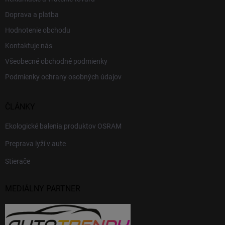
Doprava a platba
Hodnotenie obchodu
Kontaktuje nás
Všeobecné obchodné podmienky
Podmienky ochrany osobných údajov
ČLÁNKY
Ekologické balenia produktov OSRAM
Preprava lyží v aute
Stierače
MEDIÁLNY PARTNER