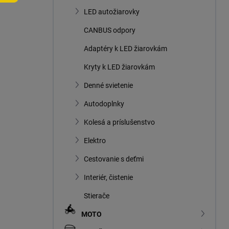
n
LED autožiarovky
e
l
CANBUS odpory
Adaptéry k LED žiarovkám
Kryty k LED žiarovkám
Denné svietenie
Autodoplnky
Kolesá a príslušenstvo
Elektro
Cestovanie s deťmi
Interiér, čistenie
Stierače
MOTO