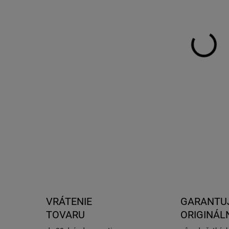
DO:
7.8.
MOŽ
DOR
Kryt
Brea
DETA
VRÁTENIE
GARANTU
TOVARU
ORIGINÁL