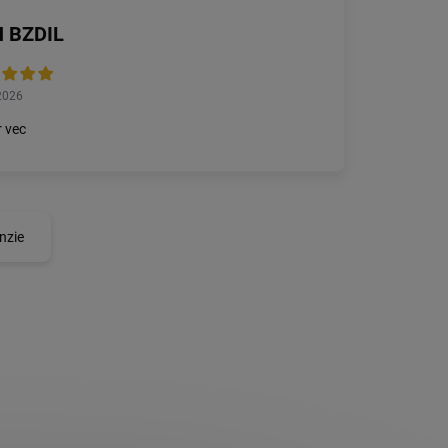
 BZDIL
2026
 vec
nzie