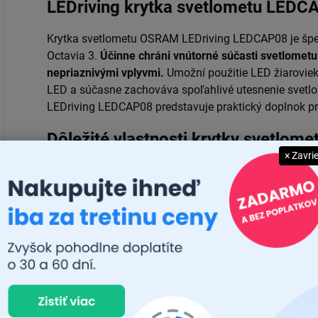
LEDriving krytka svetlometu LEDC
Krytka svetlometu OSRAM LEDriving LEDCAP08 je špe
Octavia 3.
Účinne chráni vnútorné súčasti svetlometu
nepriaznivými vplyvmi.
Umožní použitie LED žiarovie
LED a súčasne zachováva spoľahlivé utesnenie svetl
LEDriving LEDCAP08 predstavuje praktický doplnok pr
Dôležité vlastnosti krytky svetlo
pro škoda Octavia 3
× Zavri
Krytka svetlometu určená pre automobily Škoda
Účinne chráni vnútorné súčasti svetlometu pred 
vplyvmi
Umožní použitie LED žiaroviek s aktívnym chlad
Krytka svetlometu OSRAM LEDriving LEDCAP08 
svetlometu