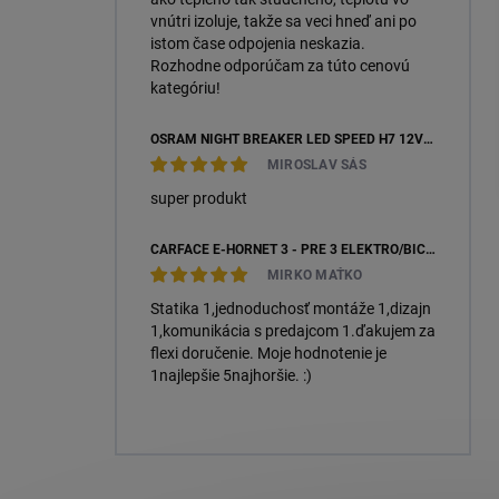
vnútri izoluje, takže sa veci hneď ani po
istom čase odpojenia neskazia.
Rozhodne odporúčam za túto cenovú
kategóriu!
OSRAM NIGHT BREAKER LED SPEED H7 12V 16W 6000K +450 % (64210DWNBSP450-2HB) – 2KS, ECOPACK
MIROSLAV SÁS
super produkt
CARFACE E-HORNET 3 - PRE 3 ELEKTRO/BICYKLE
MIRKO MAŤKO
Statika 1,jednoduchosť montáže 1,dizajn
1,komunikácia s predajcom 1.ďakujem za
flexi doručenie. Moje hodnotenie je
1najlepšie 5najhoršie. :)