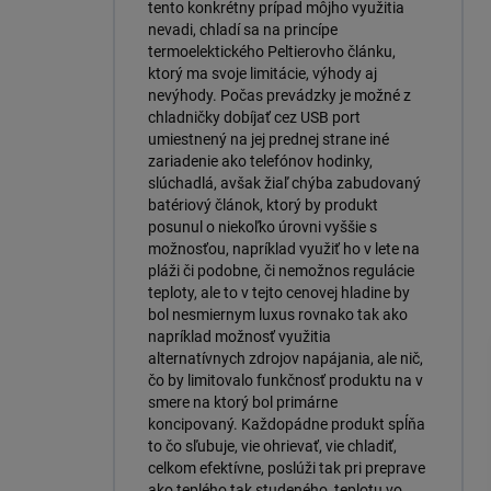
tento konkrétny prípad môjho využitia
nevadi, chladí sa na princípe
termoelektického Peltierovho článku,
ktorý ma svoje limitácie, výhody aj
nevýhody. Počas prevádzky je možné z
chladničky dobíjať cez USB port
umiestnený na jej prednej strane iné
zariadenie ako telefónov hodinky,
slúchadlá, avšak žiaľ chýba zabudovaný
batériový článok, ktorý by produkt
posunul o niekoľko úrovni vyššie s
možnosťou, napríklad využiť ho v lete na
pláži či podobne, či nemožnos regulácie
teploty, ale to v tejto cenovej hladine by
bol nesmiernym luxus rovnako tak ako
napríklad možnosť využitia
alternatívnych zdrojov napájania, ale nič,
čo by limitovalo funkčnosť produktu na v
smere na ktorý bol primárne
koncipovaný. Každopádne produkt spĺňa
to čo sľubuje, vie ohrievať, vie chladiť,
celkom efektívne, poslúži tak pri preprave
ako teplého tak studeného, teplotu vo