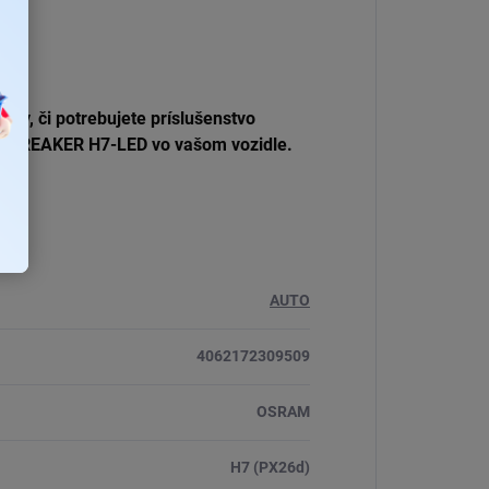
lity
, či potrebujete príslušenstvo
T BREAKER H7-LED vo vašom vozidle.
AUTO
4062172309509
OSRAM
H7 (PX26d)