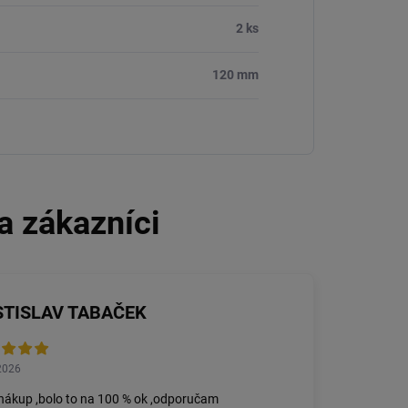
2 ks
120 mm
STISLAV TABAČEK
2026
nákup ,bolo to na 100 % ok ,odporučam