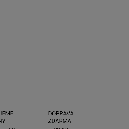
2026
NOSTI
UČENIA
−
+
Pridať do košíka
ka svetlometu – umožní použitie LED žiaroviek H7 Night
ker, pre vozidlá Škoda Octavia 3,
ILNÉ INFORMÁCIE
OPÝTAŤ SA
STRÁŽIŤ
JEME
DOPRAVA
NY
ZDARMA