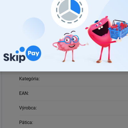
Balenie obsahuje 2 krytky
Farebné prevedenie:
čierne
DÔLEŽITÉ: Pred kúpou si overte v
zozname kompatibi
OSRAM (adaptér / Canbus/kryt) na používanie NIGH
Dodatočné parametre
Kategória
:
EAN
:
Výrobca
:
Pätica
: