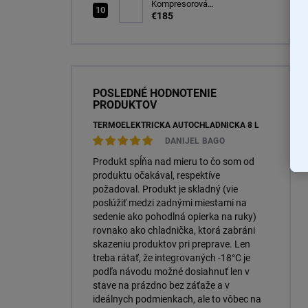
(OTSK6ESN)
Kompresorová
autochladnička 25 litrov, -20C
€185
POSLEDNÉ HODNOTENIE
PRODUKTOV
TERMOELEKTRICKÁ AUTOCHLADNIČKA 8 L
DANIJEL BAGO
Produkt spĺňa nad mieru to čo som od
produktu očakával, respektíve
požadoval. Produkt je skladný (vie
poslúžiť medzi zadnými miestami na
sedenie ako pohodlná opierka na ruky)
rovnako ako chladnička, ktorá zabráni
skazeniu produktov pri preprave. Len
treba rátať, že integrovaných -18°C je
podľa návodu možné dosiahnuť len v
stave na prázdno bez záťaže a v
ideálnych podmienkach, ale to vôbec na