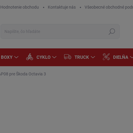
Hodnotenie obchodu
Kontaktuje nás
Všeobecné obchodné pod
Hľadať
A BOXY
CYKLO
TRUCK
DIELŇA
AP08 pre Škoda Octavia 3
Neohodnotené
Podrobnosti hodnotenia
ZNAČKA:
OSRAM
€1
€9,
Jedn
SK
cena
MÔŽ