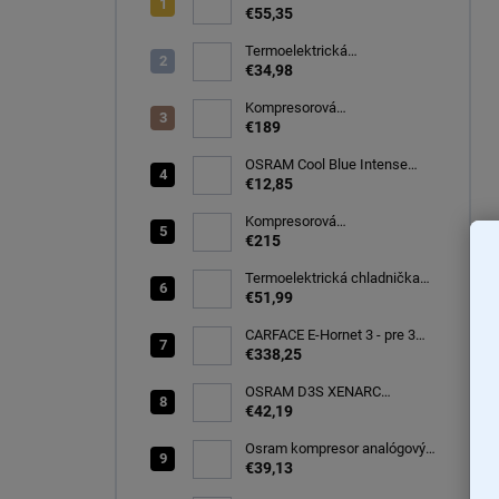
autochladnička, modrá
€55,35
CARFACE
Termoelektrická
autochladnička 8 l
€34,98
Kompresorová
autochladnička 32 litrov, -20C
€189
OSRAM Cool Blue Intense
(NEXT GEN) H7 PX26d 12V
€12,85
55W (2ks) Ecopack
(64210CBN-2HB)
Kompresorová
autochladnička 40 litrov, -22C
€215
Termoelektrická chladnička
CARFACE 29 litrov -20C
€51,99
CARFACE E-Hornet 3 - pre 3
elektro/bicykle
€338,25
OSRAM D3S XENARC
ORIGINAL SPARE 35W
€42,19
PK32d-5 (66340)
Osram kompresor analógový
s tesniacou hmotou opravná
€39,13
sada TYRE Seal ESSENTIAL