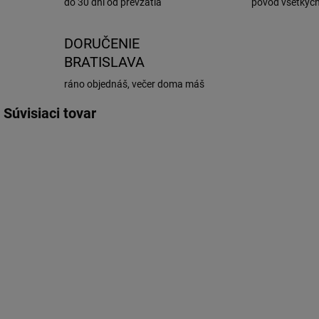
do 30 dní od prevzatia
pôvod všetkýc
DORUČENIE
BRATISLAVA
ráno objednáš, večer doma máš
Súvisiaci tovar
LEGÁLNE
LEG
64210DWNBG2-1HFB
64210DWNBSM-2HB
SKLADOM
SKLADOM
OSRAM NIGHT
OSRAM Night
BREAKER®
Breaker LED
H7-LED GEN 2
SMART H7 12V
12V 16W
16W 6000K
€72,66
€98,40