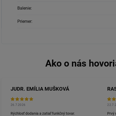
Balenie
:
Priemer
:
JUDR. EMÍLIA MUŠKOVÁ
RA
26.7.2026
22.7.
Rýchlosť dodania a zatiaľ funkčný tovar.
Prvý 