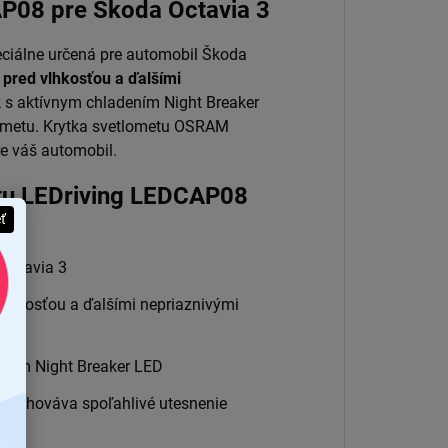
AP08 pre Škoda Octavia 3
ciálne určená pre automobil Škoda
 pred vlhkosťou a ďalšími
k s aktívnym chladením Night Breaker
ometu.
Krytka svetlometu OSRAM
e váš automobil.
metu LEDriving LEDCAP08
eť
 Octavia 3
vlhkosťou a ďalšími nepriaznivými
ením Night Breaker LED
zachováva spoľahlivé utesnenie