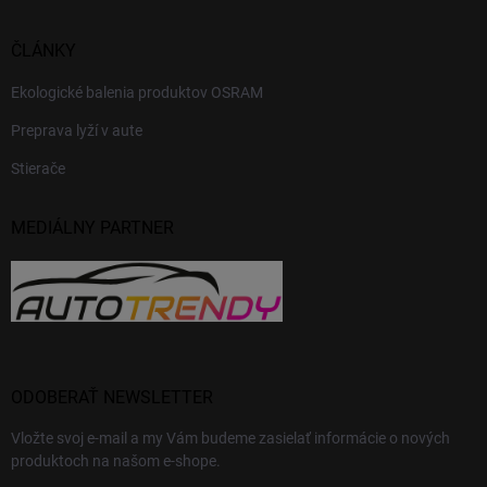
ČLÁNKY
Ekologické balenia produktov OSRAM
Preprava lyží v aute
Stierače
MEDIÁLNY PARTNER
ODOBERAŤ NEWSLETTER
Vložte svoj e-mail a my Vám budeme zasielať informácie o nových
produktoch na našom e-shope.