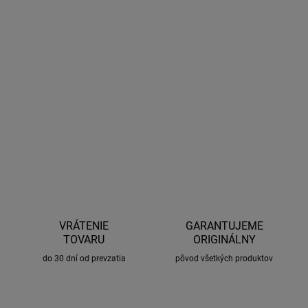
INFORMÁCIE O PRODUKTE
Stolový ventilátor
Veľmi tichý a spoľahlivý chod
2 rýchlosti motora
Oscilujúci (otáčanie v rozmedzí 90°)
Vrtuľa chránená mriežkou
proti možným poraneniam
Priemer vrtule: 23 cm
Napájanie:
230V~ 50Hz, 27 W
OPÝTAŤ SA
STRÁŽIŤ
VRÁTENIE
GARANTUJEME
TOVARU
ORIGINÁLNY
do 30 dní od prevzatia
pôvod všetkých produktov