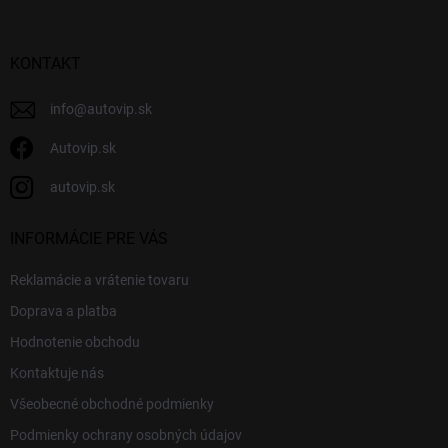
ä
t
i
KONTAKT
e
info
@
autovip.sk
Autovip.sk
autovip.sk
INFORMÁCIE PRE VÁS
Reklamácie a vrátenie tovaru
Doprava a platba
Hodnotenie obchodu
Kontaktuje nás
Všeobecné obchodné podmienky
Podmienky ochrany osobných údajov