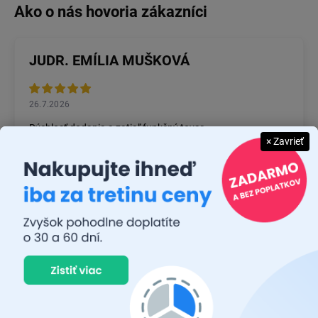
JUDR. EMÍLIA MUŠKOVÁ
26.7.2026
Rýchlosť dodania a zatiaľ funkčný tovar.
× Zavrieť
RASTISLAV TABAČEK
22.7.2026
Prvý nákup ,bolo to na 100 % ok ,odporučam
MICHAL MAGÁŇ
19.7.2026