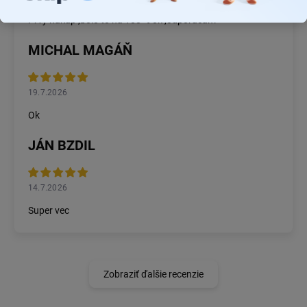
Prvý nákup ,bolo to na 100 % ok ,odporučam
MICHAL MAGÁŇ
19.7.2026
Ok
JÁN BZDIL
14.7.2026
Super vec
Zobraziť ďalšie recenzie