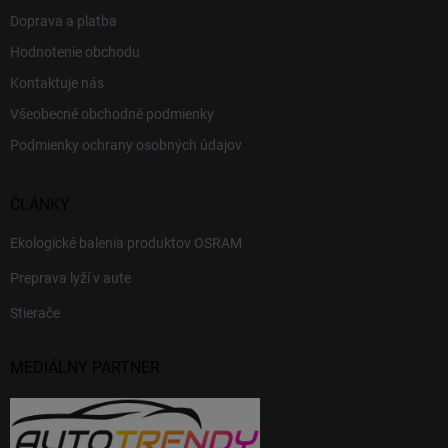
Doprava a platba
Hodnotenie obchodu
Kontaktuje nás
Všeobecné obchodné podmienky
Podmienky ochrany osobných údajov
ČLÁNKY
Ekologické balenia produktov OSRAM
Preprava lyží v aute
Stierače
MEDIÁLNY PARTNER