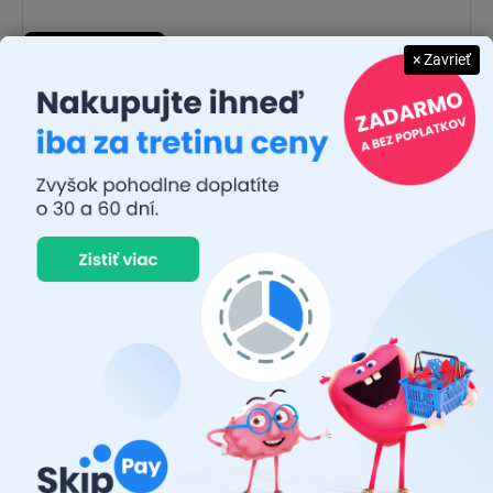
Pridať komentár
× Zavrieť
JUDR. EMÍLIA MUŠKOVÁ
26.7.2026
Rýchlosť dodania a zatiaľ funkčný tovar.
RASTISLAV TABAČEK
22.7.2026