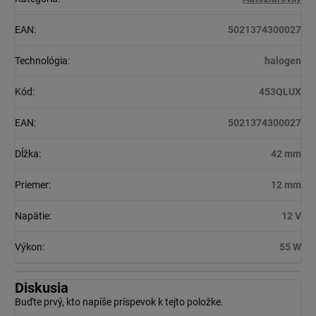
EAN
:
5021374300027
Technológia
:
halogen
Kód
:
453QLUX
EAN
:
5021374300027
Dĺžka
:
42 mm
Priemer
:
12 mm
Napätie
:
12 V
Výkon
:
55 W
Diskusia
Buďte prvý, kto napíše príspevok k tejto položke.